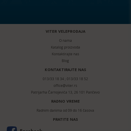
VITER VELEPRODAJA
O nama
Katalog proizvoda
Kontaktirajte nas
Blog
KONTAKTIRAJTE NAS
013/33 18 34
;
013/33 18 52
office@viter.rs
Patrijarha Čarnojevića 13, 26 101 Pančevo
RADNO VREME
Radnim danima od 09 do 16 časova
PRATITE NAS