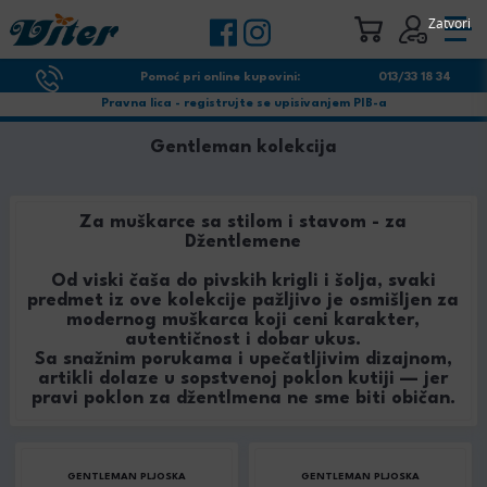
Zatvori
Pomoć pri online kupovini:
013/33 18 34
Pravna lica - registrujte se upisivanjem PIB-a
Gentleman kolekcija
Za muškarce sa stilom i stavom - za
Džentlemene
Od viski čaša do pivskih krigli i šolja, svaki
predmet iz ove kolekcije pažljivo je osmišljen za
modernog muškarca koji ceni karakter,
autentičnost i dobar ukus.
Sa snažnim porukama i upečatljivim dizajnom,
artikli dolaze u sopstvenoj poklon kutiji — jer
pravi poklon za džentlmena ne sme biti običan.
GENTLEMAN PLJOSKA
GENTLEMAN PLJOSKA