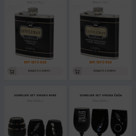
Šifra: 01175_2
Šifra: 01175_1
MP: 1870 RSD
MP: 1870 RSD
DODAJTE U KORPU
DODAJTE U KORPU
SOMELIER SET VINSKO BURE
SOMELIER SET VINSKA ČAŠA
Šifra: 02569_2
Šifra: 02606_1