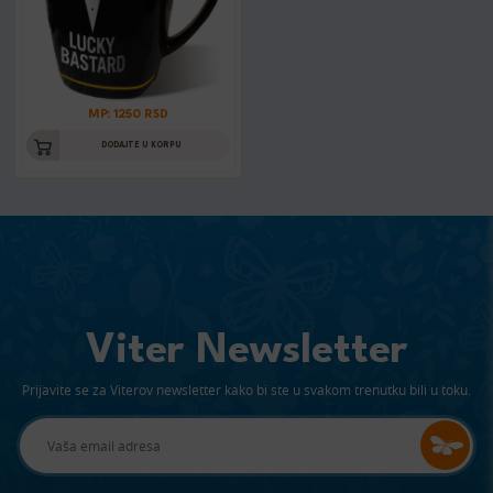
MP: 1250 RSD
DODAJTE U KORPU
Viter Newsletter
Prijavite se za Viterov newsletter kako bi ste u svakom trenutku bili u toku.