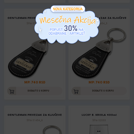
GENTLEMAN PRIVEZAK ZA KLJUČEVE
GENTLEMAN PRIVEZAK ZA KLJUČEVE
Šifra: 01454_2
Šifra: 01454_3
MP: 740 RSD
MP: 740 RSD
DODAJTE U KORPU
DODAJTE U KORPU
GENTLEMAN PRIVEZAK ZA KLJUČEVE
LUCKY B. KRIGLA 400ml
Šifra: 01454_6
Šifra: 02033