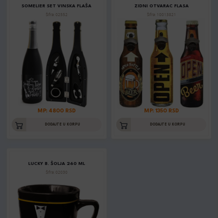
SOMELIER SET VINSKA FLAŠA
ZIDNI OTVARAC FLASA
Šifra: 02552
Šifra: 10013821
MP: 4800 RSD
MP: 1350 RSD
DODAJTE U KORPU
DODAJTE U KORPU
LUCKY B. ŠOLJA 260 ML
Šifra: 02030