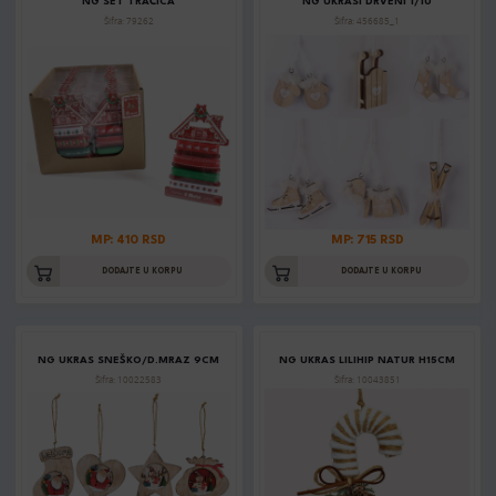
NG SET TRAČICA
NG UKRASI DRVENI 1/10
Šifra: 79262
Šifra: 456685_1
MP: 410 RSD
MP: 715 RSD
DODAJTE U KORPU
DODAJTE U KORPU
NG UKRAS SNEŠKO/D.MRAZ 9CM
NG UKRAS LILIHIP NATUR H15CM
Šifra: 10022583
Šifra: 10043851