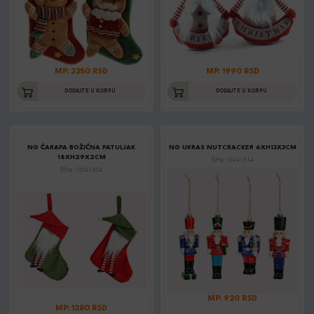
MP: 2250 RSD
MP: 1990 RSD
DODAJTE U KORPU
DODAJTE U KORPU
NG ČARAPA BOŽIĆNA PATULJAK
NG UKRAS NUTCRACKER 6XH13X3CM
18XH29X2CM
Šifra: 10041314
Šifra: 10041304
MP: 920 RSD
MP: 1280 RSD