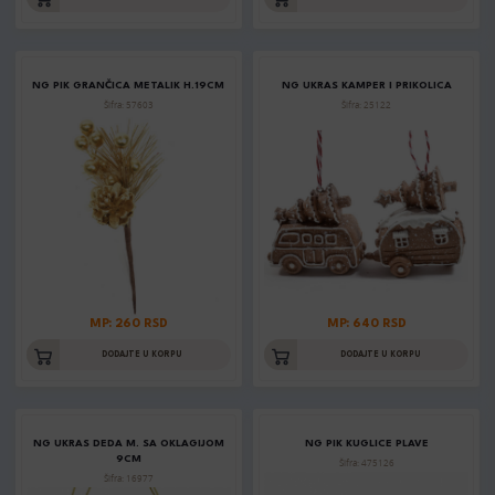
NG PIK GRANČICA METALIK H.19CM
NG UKRAS KAMPER I PRIKOLICA
Šifra: 57603
Šifra: 25122
MP: 260 RSD
MP: 640 RSD
DODAJTE U KORPU
DODAJTE U KORPU
NG UKRAS DEDA M. SA OKLAGIJOM
NG PIK KUGLICE PLAVE
9CM
Šifra: 475126
Šifra: 16977