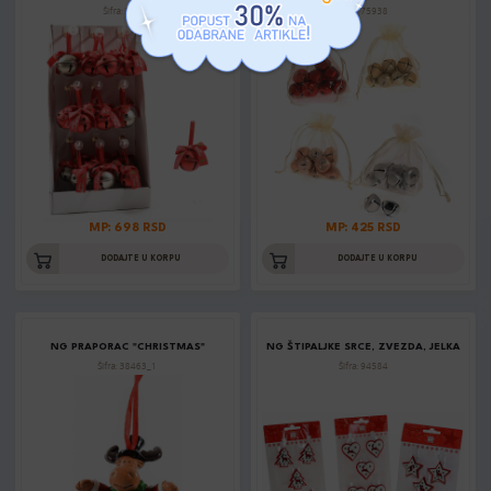
Šifra: 50844
Šifra: 75938
MP: 698 RSD
MP: 425 RSD
DODAJTE U KORPU
DODAJTE U KORPU
NG PRAPORAC "CHRISTMAS"
NG ŠTIPALJKE SRCE, ZVEZDA, JELKA
Šifra: 38463_1
Šifra: 94584