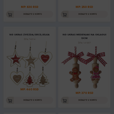
MP: 830 RSD
MP: 250 RSD
DODAJTE U KORPU
DODAJTE U KORPU
NG UKRAS ZVEZDA/SRCE/JELKA
NG UKRAS MEDENJAK NA OKLAGIJI
13CM
Šifra: 74314
Šifra: 141857
MP: 460 RSD
MP: 370 RSD
DODAJTE U KORPU
DODAJTE U KORPU