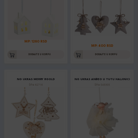
MP: 1280 RSD
MP: 400 RSD
DODAJTE U KORPU
DODAJTE U KORPU
NG UKRAS MERRY RGOLD
NG UKRAS ANĐEO U TUTU HALJINICI
Šifra: 62716
Šifra: 045305