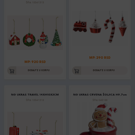
Šifra: 10041315
MP: 290 RSD
MP: 920 RSD
DODAJTE U KORPU
DODAJTE U KORPU
NG UKRAS TRAVEL 14XH10X3CM
NG UKRAS CRVENA ŠOLJICA H9,7cm
Šifra: 10041318
Šifra: 046166