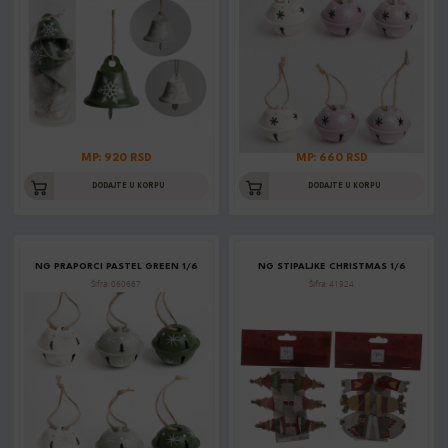
MP: 920 RSD
MP: 660 RSD
DODAJTE U KORPU
DODAJTE U KORPU
NG PRAPORCI PASTEL GREEN 1/6
NG STIPALJKE CHRISTMAS 1/6
Šifra: 060667
Šifra: 41924