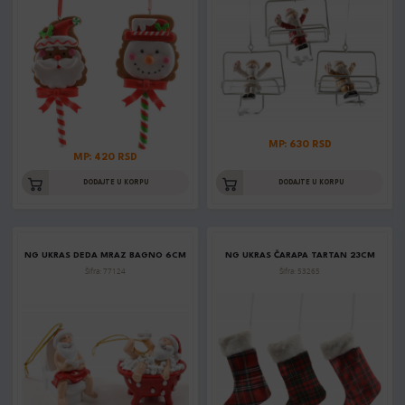
MP: 630 RSD
MP: 420 RSD
DODAJTE U KORPU
DODAJTE U KORPU
NG UKRAS DEDA MRAZ BAGNO 6CM
NG UKRAS ČARAPA TARTAN 23CM
Šifra: 77124
Šifra: 53265