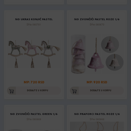
NG UKRAS KONJIĆ PASTEL
NG ZVONČIĆI PASTEL ROZE 1/6
Šifra: 060781
Šifra: 060670
MP: 720 RSD
MP: 920 RSD
DODAJTE U KORPU
DODAJTE U KORPU
NG ZVONČIĆI PASTEL GREEN 1/6
NG PRAPORCI PASTEL ROZE 1/6
Šifra: 060669
Šifra: 060668