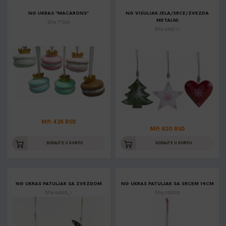
NG UKRAS "MACARONS"
NG VISULJAK JELA/SRCE/ZVEZDA
METALNI
Šifra: 77063
Šifra: 059217
MP: 425 RSD
MP: 820 RSD
DODAJTE U KORPU
DODAJTE U KORPU
NG UKRAS PATULJAK SA ZVEZDOM
NG UKRAS PATULJAK SA SRCEM 14CM
Šifra: 64923_1
Šifra: 059005