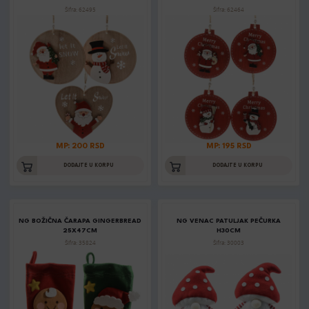
Šifra: 62495
Šifra: 62464
MP: 200 RSD
MP: 195 RSD
DODAJTE U KORPU
DODAJTE U KORPU
NG BOŽIČNA ČARAPA GINGERBREAD
NG VENAC PATULJAK PEČURKA
25X47CM
H30CM
Šifra: 35824
Šifra: 30003