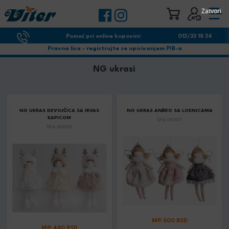
Zatvori
Pomoć pri online kupovini:
013/33 18 34
Pravna lica - registrujte se upisivanjem PIB-a
NG ukrasi
NG UKRAS DEVOJČICA SA IRVAS
NG UKRAS ANĐEO SA LOKNICAMA
KAPICOM
Šifra: 060557
Šifra: 060585
MP: 500 RSD
MP: 480 RSD