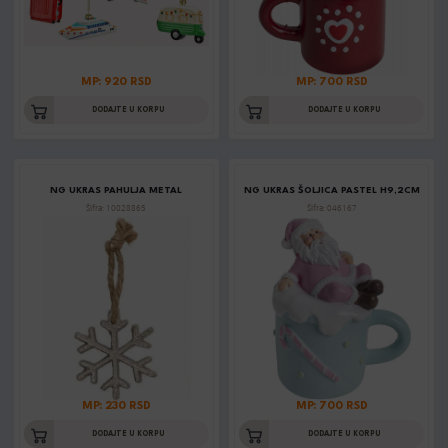
MP: 920 RSD
MP: 700 RSD
DODAJTE U KORPU
DODAJTE U KORPU
NG UKRAS PAHULJA METAL
NG UKRAS ŠOLJICA PASTEL H9,2CM
Šifra: 10028865
Šifra: 046167
MP: 230 RSD
MP: 700 RSD
DODAJTE U KORPU
DODAJTE U KORPU