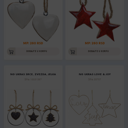
MP: 280 RSD
MP: 280 RSD
DODAJTE U KORPU
DODAJTE U KORPU
NG UKRAS SRCE, ZVEZDA, JELKA
NG UKRAS LOVE & JOY
Šifra: 10031397
Šifra: 35707