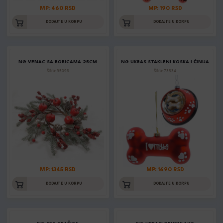
MP: 460 RSD
MP: 190 RSD
DODAJTE U KORPU
DODAJTE U KORPU
NG VENAC SA BOBICAMA 25CM
NG UKRAS STAKLENI KOSKA I ČINIJA
Šifra: 95098
Šifra: 73334
MP: 1345 RSD
MP: 1690 RSD
DODAJTE U KORPU
DODAJTE U KORPU