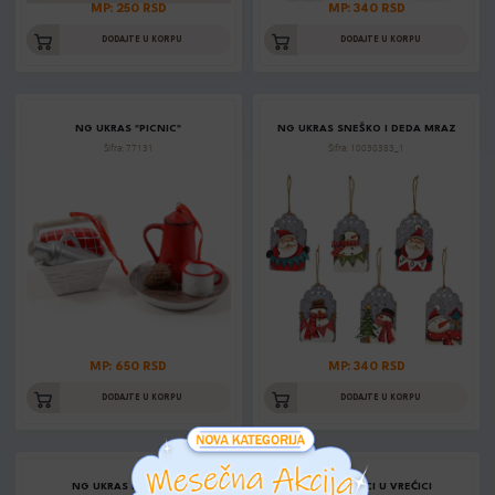
MP: 250 RSD
MP: 340 RSD
DODAJTE U KORPU
DODAJTE U KORPU
NG UKRAS "PICNIC"
NG UKRAS SNEŠKO I DEDA MRAZ
Šifra: 77131
Šifra: 10030383_1
MP: 650 RSD
MP: 340 RSD
DODAJTE U KORPU
DODAJTE U KORPU
NG UKRAS PRAPORCI
NG PRAPORCI U VREĆICI