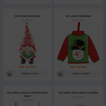
NG UKRAS MEDENJAK
NG UKRAS MEDENJAK
Šifra: 67740_1
Šifra: 67740_2
MP: 765 RSD
MP: 765 RSD
DODAJTE U KORPU
DODAJTE U KORPU
NG UKRAS LIZALICA SNEŠKO/DEDA
NG UKRAS DEDA MRAZ NA ŽIČARI
MRAZ
Šifra: 94534
Šifra: 90703