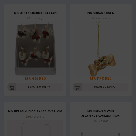
NG UKRAS LJUBIMCI TARTAN
NG UKRAS KOSKA
Šifra: 77046_2
Šifra: 10034597
MP: 485 RSD
MP: 1170 RSD
DODAJTE U KORPU
DODAJTE U KORPU
NG UKRAS KUĆICA SA LED SVETLOM
NG UKRAS NATUR
JELA/SRCE/ZVEZDA 11CM
Šifra: 10038173
Šifra: 059142