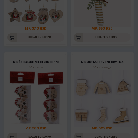
MP: 370 RSD
MP: 850 RSD
DODAJTE U KORPU
DODAJTE U KORPU
NG ŠTIPALJKE MACE/KUCE 1/3
NG UKRASI CRVENI DRV. 1/6
Šifra: 21964
Šifra: 456768_2
MP: 380 RSD
MP: 525 RSD
DODAJTE U KORPU
DODAJTE U KORPU