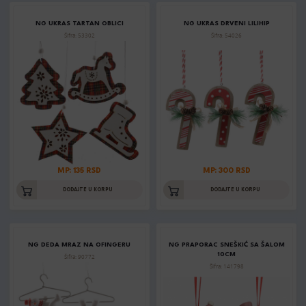
NG UKRAS TARTAN OBLICI
NG UKRAS DRVENI LILIHIP
Šifra: 53302
Šifra: 54026
MP: 135 RSD
MP: 300 RSD
DODAJTE U KORPU
DODAJTE U KORPU
NG DEDA MRAZ NA OFINGERU
NG PRAPORAC SNEŠKIĆ SA ŠALOM
10CM
Šifra: 90772
Šifra: 141798