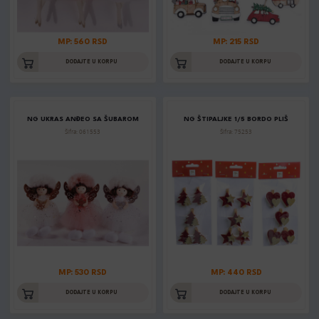
MP: 560 RSD
MP: 215 RSD
DODAJTE U KORPU
DODAJTE U KORPU
NG UKRAS ANĐEO SA ŠUBAROM
NG ŠTIPALJKE 1/5 BORDO PLIŠ
Šifra: 061553
Šifra: 75253
MP: 530 RSD
MP: 440 RSD
DODAJTE U KORPU
DODAJTE U KORPU