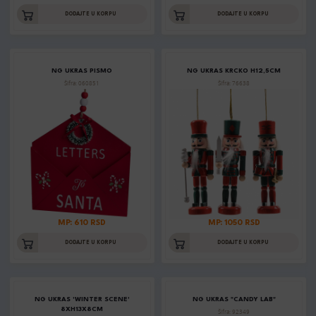
DODAJTE U KORPU
DODAJTE U KORPU
NG UKRAS PISMO
NG UKRAS KRCKO H12,5CM
Šifra: 060851
Šifra: 76638
MP: 610 RSD
MP: 1050 RSD
DODAJTE U KORPU
DODAJTE U KORPU
NG UKRAS 'WINTER SCENE'
NG UKRAS "CANDY LAB"
8XH13X8CM
Šifra: 92349