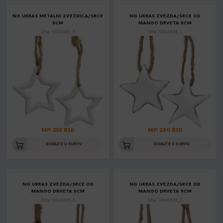
NG UKRAS METALNI ZVEZDICA/SRCE
NG UKRAS ZVEZDA/SRCE OD
5CM
MANGO DRVETA 5CM
Šifra: 10029097_3
Šifra: 10040639_1
MP: 255 RSD
MP: 280 RSD
DODAJTE U KORPU
DODAJTE U KORPU
NG UKRAS ZVEZDA/SRCE OD
NG UKRAS ZVEZDA/SRCE OD
MANGO DRVETA 5CM
MANGO DRVETA 5CM
Šifra: 10040639_3
Šifra: 10040639_2