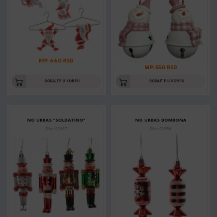
MP: 660 RSD
MP: 550 RSD
DODAJTE U KORPU
DODAJTE U KORPU
NG UKRAS "SOLDATINO"
NG UKRAS BOMBONA
Šifra: 92387
Šifra: 92356