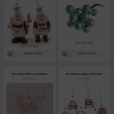
MP: 200 RSD
MP: 770 RSD
DODAJTE U KORPU
DODAJTE U KORPU
NG UKRAS MIŠICA BALERINA
NG DRVENI UKRAS 'MACHINE'
Šifra: 061570
Šifra: 54890