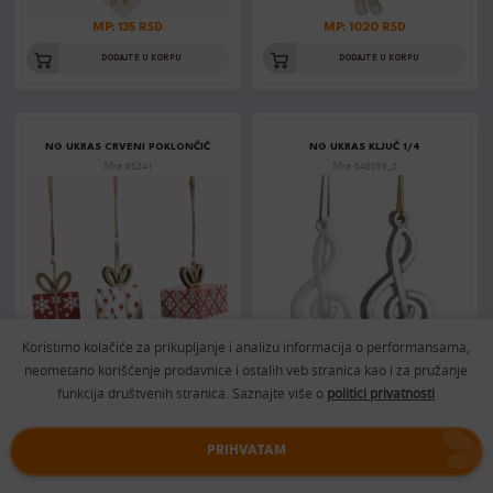
MP: 135 RSD
MP: 1020 RSD
DODAJTE U KORPU
DODAJTE U KORPU
NG UKRAS CRVENI POKLONČIĆ
NG UKRAS KLJUČ 1/4
Šifra: 65241
Šifra: 045056_2
Koristimo kolačiće za prikupljanje i analizu informacija o performansama,
neometano korišćenje prodavnice i ostalih veb stranica kao i za pružanje
MP: 430 RSD
MP: 410 RSD
funkcija društvenih stranica. Saznajte više o
politici privatnosti
DODAJTE U KORPU
DODAJTE U KORPU
PRIHVATAM