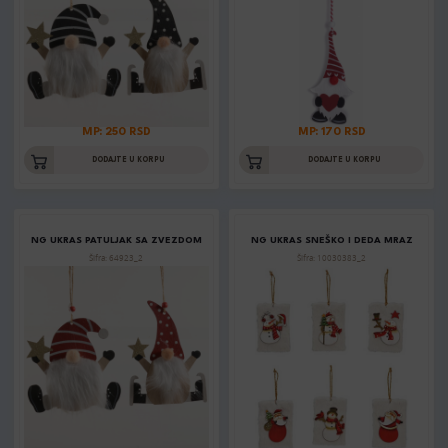
MP: 250 RSD
MP: 170 RSD
DODAJTE U KORPU
DODAJTE U KORPU
NG UKRAS PATULJAK SA ZVEZDOM
NG UKRAS SNEŠKO I DEDA MRAZ
Šifra: 64923_2
Šifra: 10030383_2