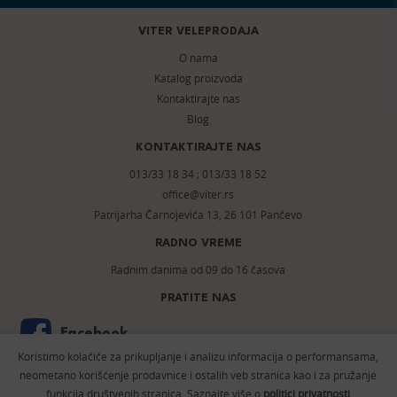
VITER VELEPRODAJA
O nama
Katalog proizvoda
Kontaktirajte nas
Blog
KONTAKTIRAJTE NAS
013/33 18 34
;
013/33 18 52
office@viter.rs
Patrijarha Čarnojevića 13, 26 101 Pančevo
RADNO VREME
Radnim danima od 09 do 16 časova
PRATITE NAS
Facebook
Koristimo kolačiće za prikupljanje i analizu informacija o performansama,
Instagram
neometano korišćenje prodavnice i ostalih veb stranica kao i za pružanje
funkcija društvenih stranica. Saznajte više o
politici privatnosti