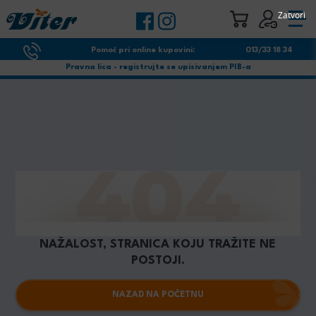
Zatvori
Pomoć pri online kupovini:
013/33 18 34
Pravna lica - registrujte se upisivanjem PIB-a
NAŽALOST, STRANICA KOJU TRAŽITE NE
POSTOJI.
NAZAD NA POČETNU