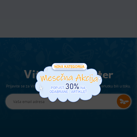
Viter Newsletter
Prijavite se za Viterov newsletter kako bi ste u svakom trenutku bili u toku.