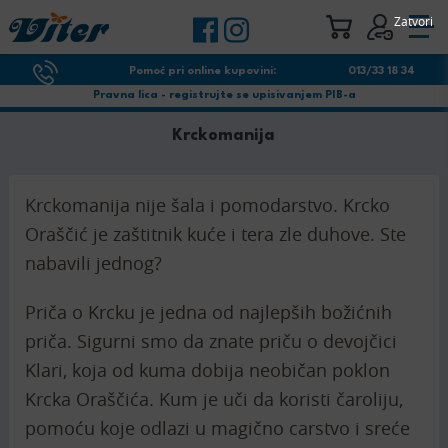
Zatvori
Pomoć pri online kupovini:
013/33 18 34
Pravna lica - registrujte se upisivanjem PIB-a
Krckomanija
Krckomanija nije šala i pomodarstvo. Krcko
Oraščić je zaštitnik kuće i tera zle duhove. Ste
nabavili jednog?
Priča o Krcku je jedna od najlepših božićnih
priča. Sigurni smo da znate priču o devojčici
Klari, koja od kuma dobija neobičan poklon
Krcka Oraščića. Kum je uči da koristi čaroliju,
pomoću koje odlazi u magično carstvo i sreće