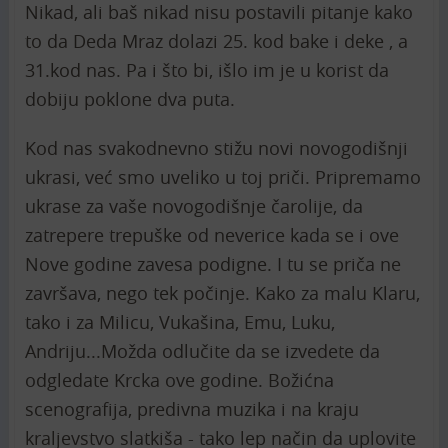
Nikad, ali baš nikad nisu postavili pitanje kako
to da Deda Mraz dolazi 25. kod bake i deke , a
31.kod nas. Pa i što bi, išlo im je u korist da
dobiju poklone dva puta.
Kod nas svakodnevno stižu novi novogodišnji
ukrasi, već smo uveliko u toj priči. Pripremamo
ukrase za vaše novogodišnje čarolije, da
zatrepere trepuške od neverice kada se i ove
Nove godine zavesa podigne. I tu se priča ne
završava, nego tek počinje. Kako za malu Klaru,
tako i za Milicu, Vukašina, Emu, Luku,
Andriju...Možda odlučite da se izvedete da
odgledate Krcka ove godine. Božićna
scenografija, predivna muzika i na kraju
kraljevstvo slatkiša - tako lep način da uplovite