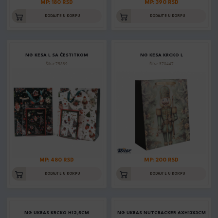
MP: 180 RSD
MP: 390 RSD
DODAJTE U KORPU
DODAJTE U KORPU
NG KESA L SA ČESTITKOM
NG KESA KRCKO L
Šifra: 75839
Šifra: 370447
MP: 480 RSD
MP: 200 RSD
DODAJTE U KORPU
DODAJTE U KORPU
NG UKRAS KRCKO H12,5CM
NG UKRAS NUTCRACKER 6XH13X3CM