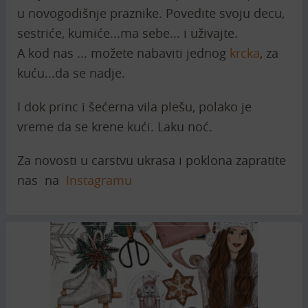
u novogodišnje praznike. Povedite svoju decu,
sestriće, kumiće...ma sebe... i uživajte.
A kod nas ... možete nabaviti jednog
krcka
, za
kuću...da se nadje.
I dok princ i šećerna vila plešu, polako je
vreme da se krene kući. Laku noć.
Za novosti u carstvu ukrasa i poklona zapratite
nas na
Instagramu