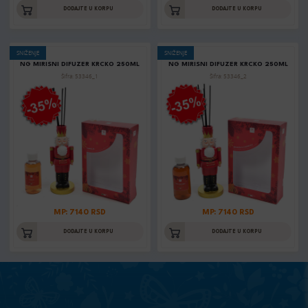
DODAJTE U KORPU
DODAJTE U KORPU
SNIŽENJE
SNIŽENJE
NG MIRISNI DIFUZER KRCKO 250ML
NG MIRISNI DIFUZER KRCKO 250ML
Šifra: 53346_1
Šifra: 53346_2
MP: 7140 RSD
MP: 7140 RSD
DODAJTE U KORPU
DODAJTE U KORPU