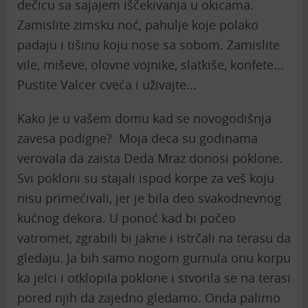
dečicu sa sajajem iščekivanja u okicama.
Zamislite zimsku noć, pahulje koje polako
padaju i tišinu koju nose sa sobom. Zamislite
vile, miševe, olovne vojnike, slatkiše, konfete...
Pustite Valcer cveća i uživajte...
Kako je u vašem domu kad se novogodišnja
zavesa podigne? Moja deca su godinama
verovala da zaista Deda Mraz donosi poklone.
Svi pokloni su stajali ispod korpe za veš koju
nisu primećivali, jer je bila deo svakodnevnog
kućnog dekora. U ponoć kad bi počeo
vatromet, zgrabili bi jakne i istrčali na terasu da
gledaju. Ja bih samo nogom gurnula onu korpu
ka jelci i otklopila poklone i stvorila se na terasi
pored njih da zajedno gledamo. Onda palimo