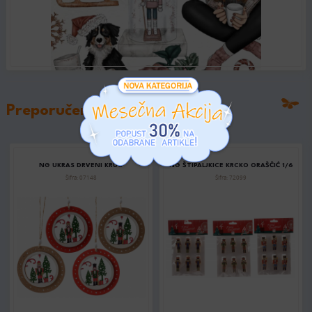
Preporučeni artikli
NG UKRAS DRVENI KRUG
NG ŠTIPALJKICE KRCKO ORAŠČIĆ 1/6
Šifra: 07148
Šifra: 72099