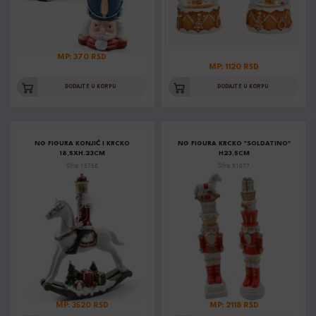
MP: 370 RSD
MP: 1120 RSD
DODAJTE U KORPU
DODAJTE U KORPU
NG FIGURA KONJIĆ I KRCKO
NG FIGURA KRCKO "SOLDATINO"
18,5XH.23CM
H23,5CM
Šifra: 15758
Šifra: 51077
MP: 3520 RSD
MP: 2118 RSD