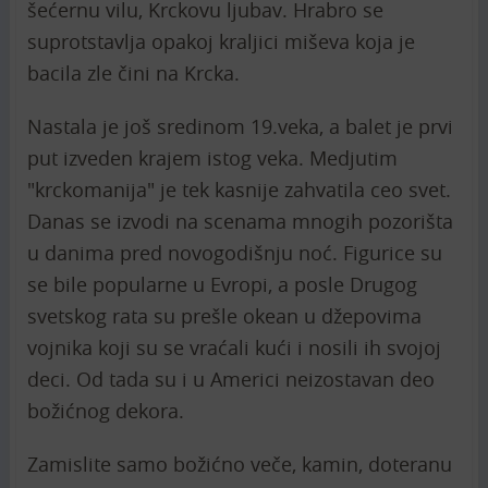
šećernu vilu, Krckovu ljubav. Hrabro se
suprotstavlja opakoj kraljici miševa koja je
bacila zle čini na Krcka.
Nastala je još sredinom 19.veka, a balet je prvi
put izveden krajem istog veka. Medjutim
"krckomanija" je tek kasnije zahvatila ceo svet.
Danas se izvodi na scenama mnogih pozorišta
u danima pred novogodišnju noć. Figurice su
se bile popularne u Evropi, a posle Drugog
svetskog rata su prešle okean u džepovima
vojnika koji su se vraćali kući i nosili ih svojoj
deci. Od tada su i u Americi neizostavan deo
božićnog dekora.
Zamislite samo božićno veče, kamin, doteranu