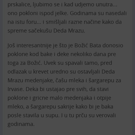
prskalice, ljubimo se i kad udjemo unutra...
ono pokloni ispod jelke. Godinama su nasedali
na istu foru... i smišljali razne načine kako da
spreme sačekušu Deda Mrazu.
Još interesantnije je što je Božić Bata donosio
poklone kod bake i deke nekoliko dana pre
toga za Božić. Uvek su spavali tamo, pred
odlazak u krevet uredno su ostavljali Deda
Mrazu medenjake, čašu mleka i šargarepu za
Irvase. Deka bi ustajao pre svih, da stavi
poklone i gricne malo medenjaka i otpije
mleko, a šargarepu sakrije kako bi je baka
posle stavila u supu. I u tu prču su verovali
godinama.