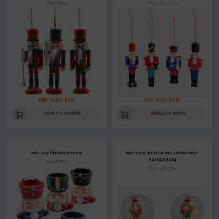
Šifra: 76638
Šifra: 10041314
MP: 1050 RSD
MP: 920 RSD
DODAJTE U KORPU
DODAJTE U KORPU
NG SVEĆNJAK KRCKO
NG VOD.KUGLA NUTCRACKER
4XH6X4CM
Šifra: 57569
Šifra: 10030785