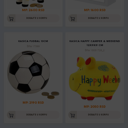
MP: 2600 RSD
MP: 1600 RSD
DODAJTE U KORPU
DODAJTE U KORPU
KASICA FUDBAL 13CM
KASICA HAPPY CAMPER & WEEKEND
12X9X9 CM
Šifra: 17399
Šifra: 10031728_2
MP: 2190 RSD
MP: 2050 RSD
DODAJTE U KORPU
DODAJTE U KORPU