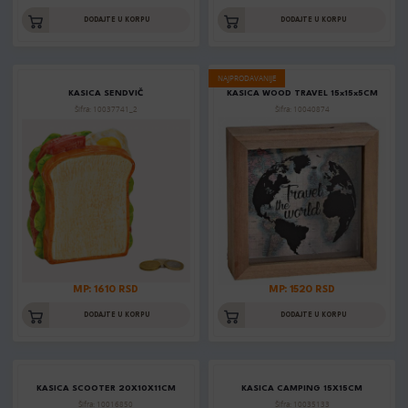
DODAJTE U KORPU
DODAJTE U KORPU
NAJPRODAVANIJE
KASICA SENDVIČ
KASICA WOOD TRAVEL 15x15x5CM
Šifra: 10037741_2
Šifra: 10040874
MP: 1610 RSD
MP: 1520 RSD
DODAJTE U KORPU
DODAJTE U KORPU
KASICA SCOOTER 20X10X11CM
KASICA CAMPING 15X15CM
Šifra: 10016850
Šifra: 10035133