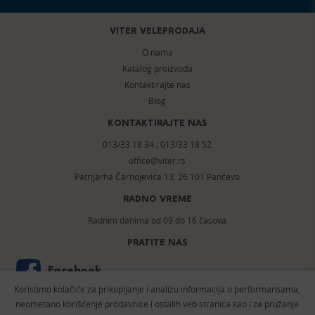
VITER VELEPRODAJA
O nama
Katalog proizvoda
Kontaktirajte nas
Blog
KONTAKTIRAJTE NAS
013/33 18 34
;
013/33 18 52
office@viter.rs
Patrijarha Čarnojevića 13, 26 101 Pančevo
RADNO VREME
Radnim danima od 09 do 16 časova
PRATITE NAS
Facebook
Koristimo kolačiće za prikupljanje i analizu informacija o performansama,
Instagram
neometano korišćenje prodavnice i ostalih veb stranica kao i za pružanje