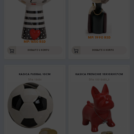
MP: 1990 RSD
MP: 1650 RSD
DODAJTE U KORPU
DODAJTE U KORPU
KASICA FUDBAL 10CM
KASICA FRENCHIE 15X10XH17CM
Šifra: 18484
Šifra: 10018483_3