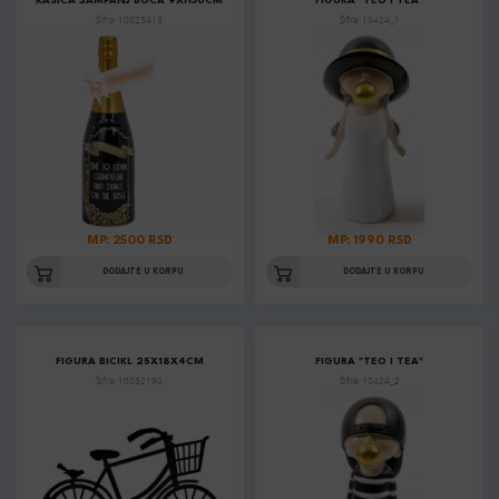
KASICA ŠAMPANJ BOCA 9XH30CM
FIGURA "TEO I TEA"
Šifra: 10023413
Šifra: 10424_1
MP: 2500 RSD
MP: 1990 RSD
DODAJTE U KORPU
DODAJTE U KORPU
FIGURA BICIKL 25X18X4CM
FIGURA "TEO I TEA"
Šifra: 10032190
Šifra: 10424_2