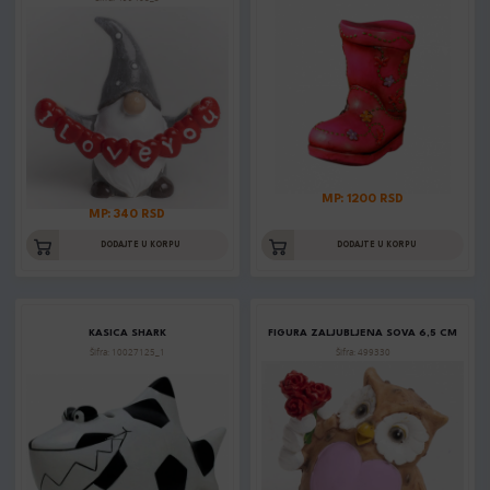
MP: 1200 RSD
MP: 340 RSD
DODAJTE U KORPU
DODAJTE U KORPU
KASICA SHARK
FIGURA ZALJUBLJENA SOVA 6,5 CM
Šifra: 10027125_1
Šifra: 499330