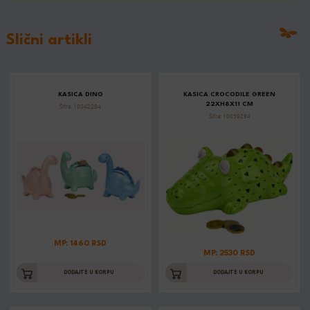
Slični artikli
KASICA DINO
KASICA CROCODILE GREEN
22XH8X11 CM
Šifra: 10042284
Šifra: 10039294
MP: 1460 RSD
MP: 2530 RSD
DODAJTE U KORPU
DODAJTE U KORPU