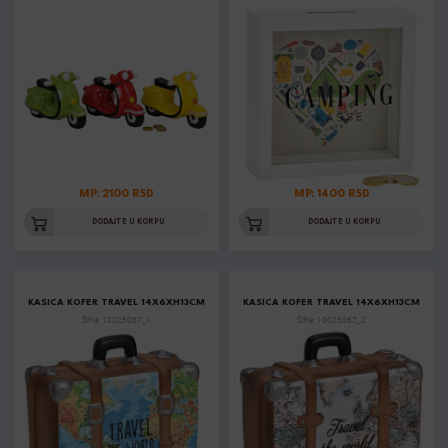
MP: 2100 RSD
MP: 1400 RSD
DODAJTE U KORPU
DODAJTE U KORPU
KASICA KOFER TRAVEL 14X6XH13CM
KASICA KOFER TRAVEL 14X6XH13CM
Šifra: 10025067_1
Šifra: 10025067_2