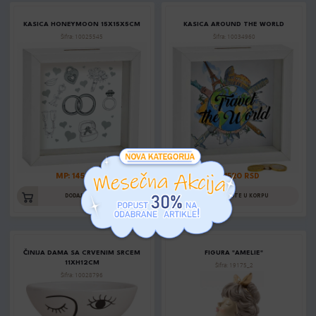
KASICA HONEYMOON 15X15X5CM
KASICA AROUND THE WORLD
Šifra: 10025545
Šifra: 10034960
MP: 1450 RSD
MP: 1520 RSD
DODAJTE U KORPU
DODAJTE U KORPU
ČINIJA DAMA SA CRVENIM SRCEM
FIGURA "AMELIE"
11XH12CM
Šifra: 19175_2
Šifra: 10028796