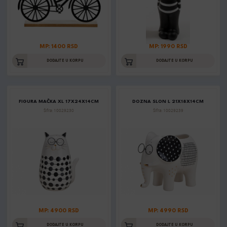
MP: 1400 RSD
MP: 1990 RSD
DODAJTE U KORPU
DODAJTE U KORPU
FIGURA MAČKA XL 17X24X14CM
DOZNA SLON L 21X18X14CM
Šifra: 10029230
Šifra: 10029239
MP: 4900 RSD
MP: 4990 RSD
DODAJTE U KORPU
DODAJTE U KORPU