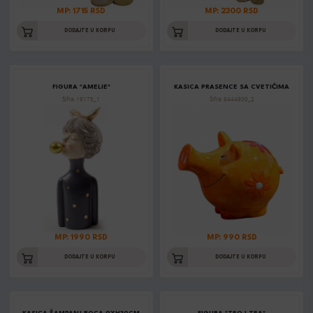
MP: 1715 RSD
MP: 2300 RSD
DODAJTE U KORPU
DODAJTE U KORPU
FIGURA "AMELIE"
KASICA PRASENCE SA CVETIĆIMA
Šifra: 19175_1
Šifra: 8444900_2
MP: 1990 RSD
MP: 990 RSD
DODAJTE U KORPU
DODAJTE U KORPU