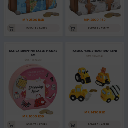
MP: 2500 RSD
MP: 2500 RSD
DODAJTE U KORPU
DODAJTE U KORPU
KASICA SHOPPING KASSE 14X13X5
KASICA "CONSTRUCTION" MINI
CM
Šifra: 10042547
Šifra: 10022682
MP: 1430 RSD
MP: 1000 RSD
DODAJTE U KORPU
DODAJTE U KORPU