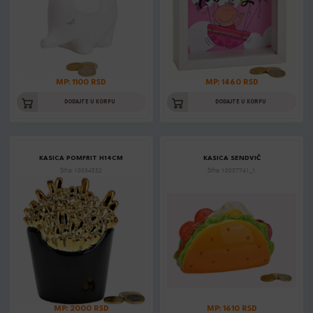
MP: 1100 RSD
MP: 1460 RSD
DODAJTE U KORPU
DODAJTE U KORPU
KASICA POMFRIT H14CM
KASICA SENDVIČ
Šifra: 10034532
Šifra: 10037741_1
MP: 2000 RSD
MP: 1610 RSD