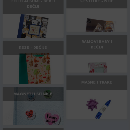
FOTO ALBUMI - BEBI I
ČESTITKE - NOE
DEČIJI
RAMOVI BABY I
DEČIJI
KESE - DEČIJE
MAŠNE I TRAKE
MAGNETI I SITNICE