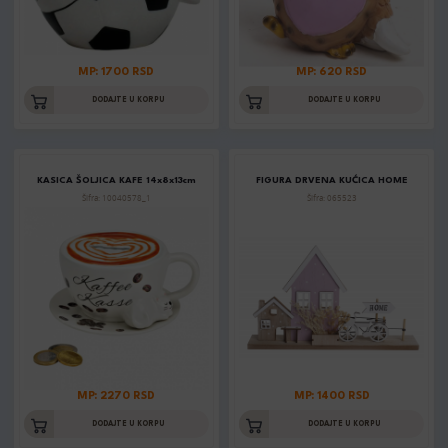
MP: 1700 RSD
MP: 620 RSD
DODAJTE U KORPU
DODAJTE U KORPU
KASICA ŠOLJICA KAFE 14x8x13cm
FIGURA DRVENA KUĆICA HOME
Šifra: 10040578_1
Šifra: 065523
MP: 2270 RSD
MP: 1400 RSD
DODAJTE U KORPU
DODAJTE U KORPU