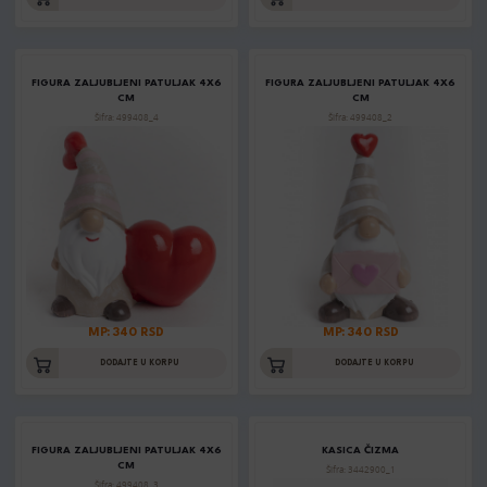
FIGURA ZALJUBLJENI PATULJAK 4X6
FIGURA ZALJUBLJENI PATULJAK 4X6
CM
CM
Šifra: 499408_4
Šifra: 499408_2
MP: 340 RSD
MP: 340 RSD
DODAJTE U KORPU
DODAJTE U KORPU
FIGURA ZALJUBLJENI PATULJAK 4X6
KASICA ČIZMA
CM
Šifra: 3442900_1
Šifra: 499408_3