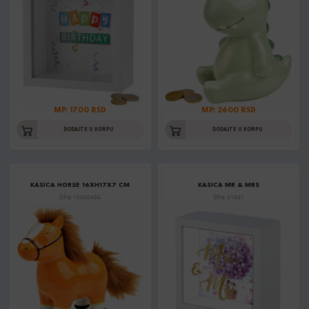
MP: 1700 RSD
MP: 2600 RSD
DODAJTE U KORPU
DODAJTE U KORPU
KASICA HORSE 16XH17X7 CM
KASICA MR & MRS
Šifra: 10040484
Šifra: 01841