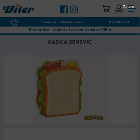
Zatvori
Pomoć pri online kupovini:
013/33 18 34
Pravna lica - registrujte se upisivanjem PIB-a
KASICA SENDVIČ