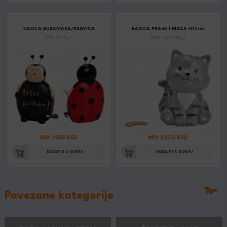
KASICA BUBAMARA/KRAVICA
KASICA PRASE I MACA H17cm
Šifra: 17174_1
Šifra: 10041525_2
MP: 1450 RSD
MP: 2270 RSD
DODAJTE U KORPU
DODAJTE U KORPU
Povezane kategorije