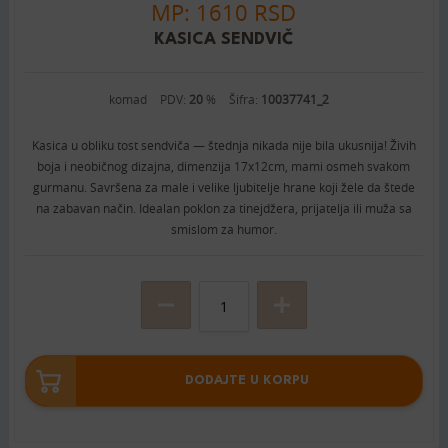
MP: 1610 RSD
KASICA SENDVIČ
komad
PDV:
20
%
Šifra:
10037741_2
Kasica u obliku tost sendviča — štednja nikada nije bila ukusnija! Živih
boja i neobičnog dizajna, dimenzija 17x12cm, mami osmeh svakom
gurmanu. Savršena za male i velike ljubitelje hrane koji žele da štede
na zabavan način. Idealan poklon za tinejdžera, prijatelja ili muža sa
smislom za humor.
DODAJTE U KORPU