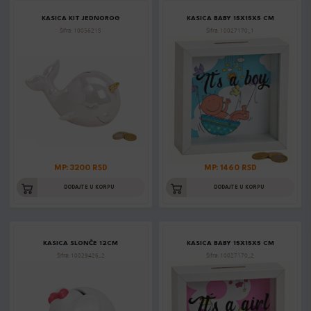
KASICA KIT JEDNOROG
KASICA BABY 15X15X5 CM
Šifra: 10056215
Šifra: 10027170_1
MP: 3200 RSD
MP: 1460 RSD
DODAJTE U KORPU
DODAJTE U KORPU
KASICA SLONČE 12CM
KASICA BABY 15X15X5 CM
Šifra: 10029426_2
Šifra: 10027170_2