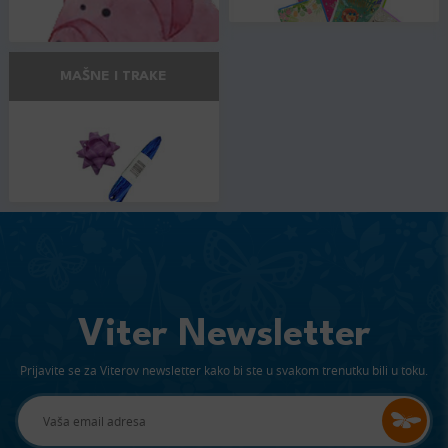
MAŠNE I TRAKE
Viter Newsletter
Prijavite se za Viterov newsletter kako bi ste u svakom trenutku bili u toku.