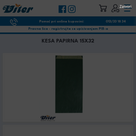
Zatvori
Pomoć pri online kupovini:
013/33 18 34
Pravna lica - registrujte se upisivanjem PIB-a
KESA PAPIRNA 15X32