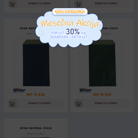
DODAJTE U KORPU
DODAJTE U KORPU
KESA PAPIRNA 11X20
KESA PAPIRNA 11X20
Šifra: PK1120_3
Šifra: PK1120_1
MP: 10 RSD
MP: 10 RSD
DODAJTE U KORPU
DODAJTE U KORPU
KESA PAPIRNA 21X38
Šifra: PK2138_4