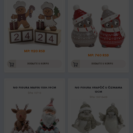
MP: 1120 RSD
MP: 740 RSD
DODAJTE U KORPU
DODAJTE U KORPU
NG FIGURA MAFIN 11XH.19CM
NG FIGURA VRAPČIĆ U ČIZMAMA
13CM
Šifra: 15710
Šifra: 10018409