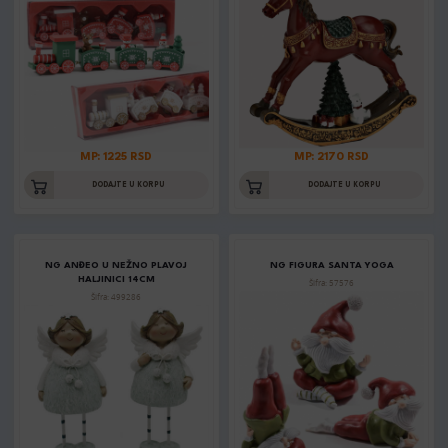
MP: 1225 RSD
MP: 2170 RSD
DODAJTE U KORPU
DODAJTE U KORPU
NG ANĐEO U NEŽNO PLAVOJ
NG FIGURA SANTA YOGA
HALJINICI 14CM
Šifra: 57576
Šifra: 499286