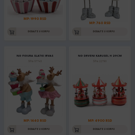
MP: 1990 RSD
MP: 760 RSD
DODAJTE U KORPU
DODAJTE U KORPU
NG FIGURA SLATKI IRVAS
NG DRVENI KARUSEL H 29CM
Šifra: 57743
Šifra: 22790
MP: 1440 RSD
MP: 4900 RSD
DODAJTE U KORPU
DODAJTE U KORPU