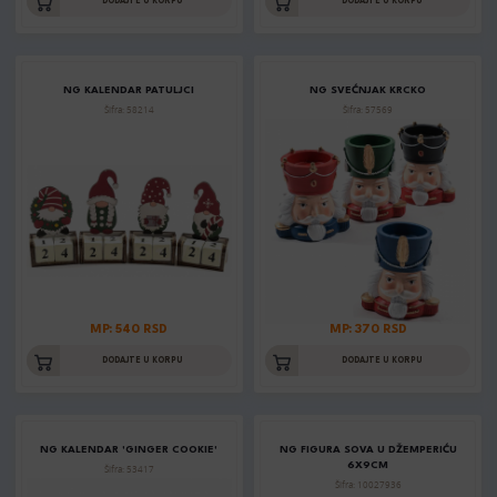
DODAJTE U KORPU
DODAJTE U KORPU
NG KALENDAR PATULJCI
NG SVEĆNJAK KRCKO
Šifra: 58214
Šifra: 57569
MP: 540 RSD
MP: 370 RSD
DODAJTE U KORPU
DODAJTE U KORPU
NG KALENDAR 'GINGER COOKIE'
NG FIGURA SOVA U DŽEMPERIĆU
6X9CM
Šifra: 53417
Šifra: 10027936