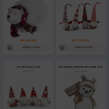
MP: 830 RSD
MP: 970 RSD
DODAJTE U KORPU
DODAJTE U KORPU
NG PATULJAK 6 CM
NG FIGURA PINGVIN WELCOME 11CM
Šifra: 38197
Šifra: 165028