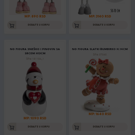
MP: 890 RSD
MP: 3140 RSD
DODAJTE U KORPU
DODAJTE U KORPU
NG FIGURA SNEŠKO I PINGVIN SA
NG FIGURA SLATKI ĐUMBIRKO H.14CM
SRCEM H13CM
Šifra: 37040
Šifra: 181184_1
MP: 1640 RSD
MP: 1090 RSD
DODAJTE U KORPU
DODAJTE U KORPU