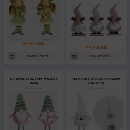
MP: 990 RSD
MP: 1700 RSD
DODAJTE U KORPU
DODAJTE U KORPU
NG PATULJAK SA ROZE ČIZMAMA
NG FUGURA SOVA DUGE NOGICE
H18CM
H50-70CM
Šifra: 10041241
Šifra: 061039