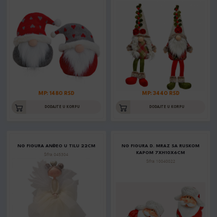
MP: 1480 RSD
MP: 3440 RSD
DODAJTE U KORPU
DODAJTE U KORPU
NG FIGURA ANĐEO U TILU 22CM
NG FIGURA D. MRAZ SA RUSKOM
KAPOM 7XH10X6CM
Šifra: 045304
Šifra: 10040022