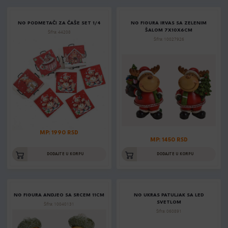
NG PODMETAČI ZA ČAŠE SET 1/4
NG FIGURA IRVAS SA ZELENIM
ŠALOM 7X10X6CM
Šifra: 44208
Šifra: 10027926
MP: 1990 RSD
MP: 1450 RSD
DODAJTE U KORPU
DODAJTE U KORPU
NG FIGURA ANDJEO SA SRCEM 11CM
NG UKRAS PATULJAK SA LED
SVETLOM
Šifra: 10040131
Šifra: 060891