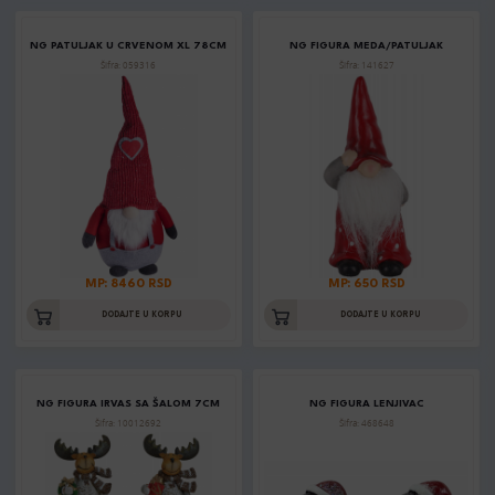
NG PATULJAK U CRVENOM XL 78CM
NG FIGURA MEDA/PATULJAK
Šifra: 059316
Šifra: 141627
MP: 8460 RSD
MP: 650 RSD
DODAJTE U KORPU
DODAJTE U KORPU
NG FIGURA IRVAS SA ŠALOM 7CM
NG FIGURA LENJIVAC
Šifra: 10012692
Šifra: 468648