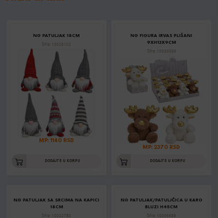
NG PATULJAK 18CM
NG FIGURA IRVAS PLIŠANI
9XH13X9CM
Šifra: 10028102
Šifra: 10030089
MP: 1140 RSD
MP: 2370 RSD
DODAJTE U KORPU
DODAJTE U KORPU
NG PATULJAK SA SRCIMA NA KAPICI
NG PATULJAK/PATULJČICA U KARO
18CM
BLUZI H45CM
Šifra: 10022750
Šifra: 10036689