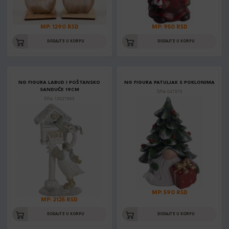
MP: 1290 RSD
MP: 950 RSD
DODAJTE U KORPU
DODAJTE U KORPU
NG FIGURA LABUD I POŠTANSKO
NG FIGURA PATULJAK S POKLONIMA
SANDUČE 19CM
Šifra: 047370
Šifra: 10027965
MP: 590 RSD
MP: 2125 RSD
DODAJTE U KORPU
DODAJTE U KORPU