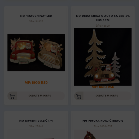
NG "MACCHINA" LED
NG DEDA MRAZ U AUTU SA LED SV.
H35,5CM
Šifra: 54807
Šifra: 46529
MP: 1800 RSD
MP: 1880 RSD
DODAJTE U KORPU
DODAJTE U KORPU
NG DRVENI VOZIĆ 1/4
NG FIGURA KONJIĆ BRAON
Šifra: 22844
Šifra: 10044657