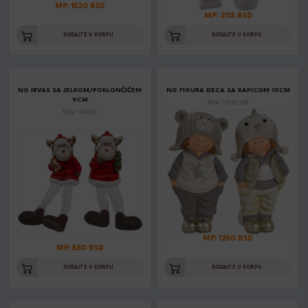
MP: 1520 RSD
MP: 2118 RSD
DODAJTE U KORPU
DODAJTE U KORPU
NG IRVAS SA JELKOM/POKLONČIĆEM
NG FIGURA DECA SA KAPICOM 10CM
9CM
Šifra: 10030188
Šifra: 199040
MP: 1250 RSD
MP: 580 RSD
DODAJTE U KORPU
DODAJTE U KORPU