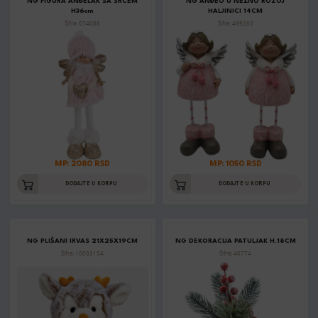
NG FIGURA ANĐELAK SA SRCEM
NG ANĐEO U NEŽNO ROZOJ
H36cm
HALJINICI 14CM
Šifra: 074088
Šifra: 499283
MP: 2080 RSD
MP: 1050 RSD
DODAJTE U KORPU
DODAJTE U KORPU
NG PLIŠANI IRVAS 21X25X19CM
NG DEKORACIJA PATULJAK H.18CM
Šifra: 10033154
Šifra: 40774