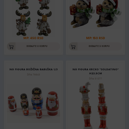
MP: 450 RSD
MP: 150 RSD
DODAJTE U KORPU
DODAJTE U KORPU
NG FIGURA BOŽIČNA BABUŠKA 1/3
NG FIGURA KRCKO "SOLDATINO"
H23,5CM
Šifra: 76643
Šifra: 51077