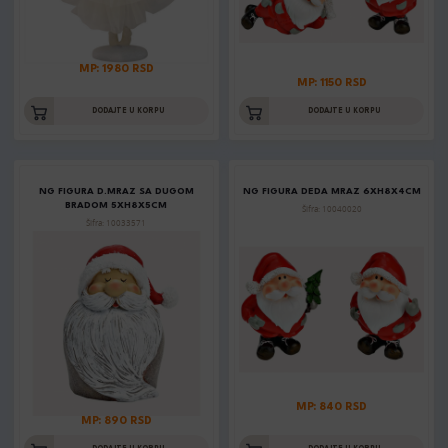
MP: 1980 RSD
MP: 1150 RSD
DODAJTE U KORPU
DODAJTE U KORPU
NG FIGURA D.MRAZ SA DUGOM
NG FIGURA DEDA MRAZ 6XH8X4CM
BRADOM 5XH8X5CM
Šifra: 10040020
Šifra: 10033571
MP: 840 RSD
MP: 890 RSD