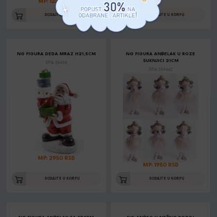
MP: 1220 RSD
DODAJTE U KORPU
DODAJTE U KORPU
NG FIGURA DEDA MRAZ H21,5CM
NG FIGURA ANĐELAK U ROZE
SUKNJICI 21CM
Šifra: 39408
Šifra: 059442
MP: 2950 RSD
MP: 1950 RSD
DODAJTE U KORPU
DODAJTE U KORPU