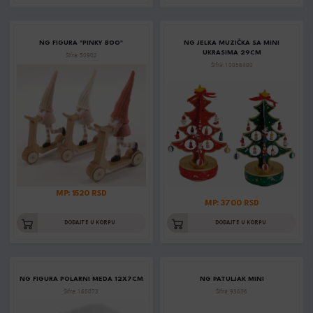
NG FIGURA "PINKY BOO"
NG JELKA MUZIČKA SA MINI
UKRASIMA 29CM
Šifra: 50902
Šifra: 10056480
MP: 1520 RSD
MP: 3700 RSD
DODAJTE U KORPU
DODAJTE U KORPU
NG FIGURA POLARNI MEDA 12X7CM
NG PATULJAK MINI
Šifra: 165073
Šifra: 93636