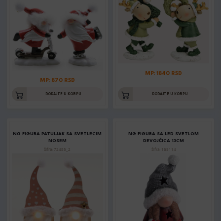
MP: 1840 RSD
MP: 870 RSD
DODAJTE U KORPU
DODAJTE U KORPU
NG FIGURA PATULJAK SA SVETLECIM
NG FIGURA SA LED SVETLOM
NOSEM
DEVOJČICA 13CM
Šifra: 72485_2
Šifra: 165114