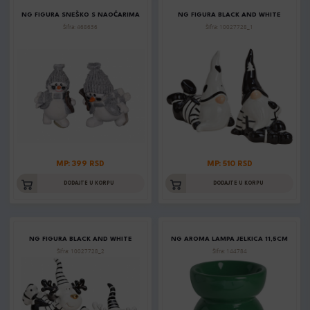
NG FIGURA SNEŠKO S NAOČARIMA
NG FIGURA BLACK AND WHITE
Šifra: 468636
Šifra: 10027728_1
MP: 399 RSD
MP: 510 RSD
DODAJTE U KORPU
DODAJTE U KORPU
NG FIGURA BLACK AND WHITE
NG AROMA LAMPA JELKICA 11,5CM
Šifra: 10027728_2
Šifra: 144784