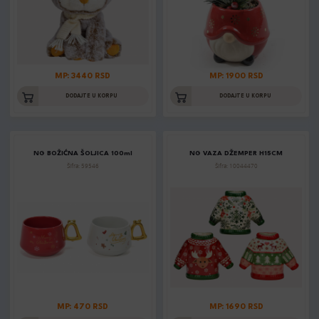
MP: 3440 RSD
MP: 1900 RSD
DODAJTE U KORPU
DODAJTE U KORPU
NG BOŽIĆNA ŠOLJICA 100ml
NG VAZA DŽEMPER H15CM
Šifra: 59546
Šifra: 10044470
MP: 470 RSD
MP: 1690 RSD