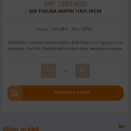
MP: 1990 RSD
NG FIGURA MAFIN 11XH.19CM
komad
PDV:
20
%
Šifra:
15710
Deda Mraz i Irvas koji sede na mafinu i drže lilihip u ruci. Figurice su od
polirezina, 19x11cm. Ostavite nešto slatko i njima, kad donesu poklone.
DODAJTE U KORPU
Slični artikli