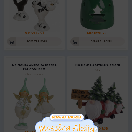
MP: 510 RSD
MP: 1220 RSD
DODAJTE U KORPU
DODAJTE U KORPU
NG FIGURA ANĐEO SA REZEDA
NG FIGURA 3 PATULJKA ZELENI
KAPICOM 16CM
Šifra:
Šifra: 10028268
MP: 880 RSD