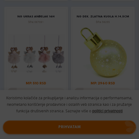
NG UKRAS ANĐELAK 16H
NG DEK. ZLATNA KUGLA H.14,5CM
Šifra: 067091
Šifra: 56255
MP: 510 RSD
MP: 2960 RSD
DODAJTE U KORPU
DODAJTE U KORPU
Koristimo kolačiće za prikupljanje i analizu informacija o performansama,
neometano korišćenje prodavnice i ostalih veb stranica kao i za pružanje
funkcija društvenih stranica. Saznajte više o
politici privatnosti
NG FIGURA PATULJAK SA SRCEM NA
NG DEK. DRVENA KUĆICA H22,5cm
KAPICI H8CM
Šifra: 79100
PRIHVATAM
Šifra: 33998