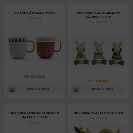
NG ŠOLJA ŠTRIKANA 345ML
NG FIGURA IRVAS U ZELENOM
DŽEMPERU H8CM
Šifra: 50724
Šifra: 10040185
MP: 1230 RSD
MP: 1680 RSD
DODAJTE U KORPU
DODAJTE U KORPU
NG FIGURA PATULJAK SA KRZNOM
NG FIGURA IRVAS I PTIČICA H11CM
NA KAPICI H10CM
Šifra: 10040208
Šifra: 73662