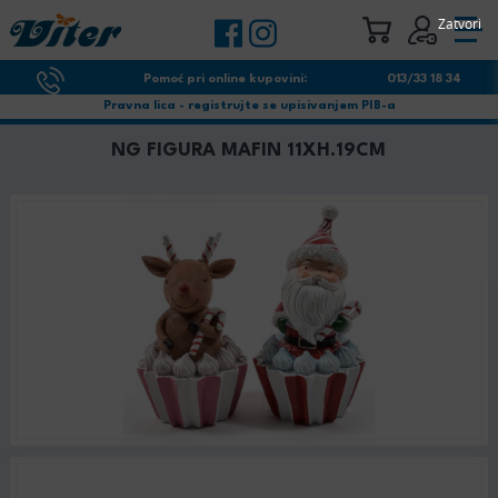
Zatvori
Pomoć pri online kupovini:
013/33 18 34
Pravna lica - registrujte se upisivanjem PIB-a
NG FIGURA MAFIN 11XH.19CM