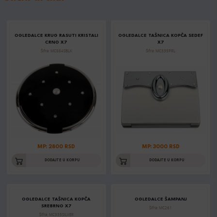
OGLEDALCE KRUG RASUTI KRISTALI
OGLEDALCE TAŠNICA KOPČA SEDEF
CRNO X7
X7
Šifra: MC884SBLK
Šifra: MC335PRL
MP: 2800 RSD
MP: 3000 RSD
DODAJTE U KORPU
DODAJTE U KORPU
OGLEDALCE TAŠNICA KOPČA
OGLEDALCE ŠAMPANJ
SREBRNO X7
Šifra: MC261
Šifra: MC335SILVER