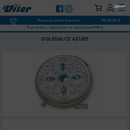
Zatvori
Pomoć pri online kupovini:
013/33 18 34
Pravna lica - registrujte se upisivanjem PIB-a
OGLEDALCE AZURE