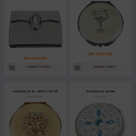
MP: 2000 RSD
MP: 3000 RSD
DODAJTE U KORPU
DODAJTE U KORPU
OGLEDALCE ZL. KREM CVETIĆI
OGLEDALCE AZURE
Šifra: MC256
Šifra: 425