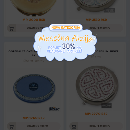
MP: 2000 RSD
MP: 3530 RSD
DODAJTE U KORPU
DODAJTE U KORPU
OGLEDALCE OVALNO KRIST. VENAC
OGLEDALCE PICCADILLI- SILVER
5X
Šifra: 469
Šifra: T661SSMTV/C
MP: 2970 RSD
MP: 1960 RSD
DODAJTE U KORPU
DODAJTE U KORPU