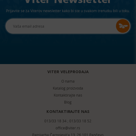
Viter Newsletter
Prijavite se za Viterov newsletter kako bi ste u svakom trenutku bili u toku.
VITER VELEPRODAJA
O nama
Katalog proizvoda
Kontaktirajte nas
Blog
KONTAKTIRAJTE NAS
013/33 18 34
;
013/33 18 52
office@viter.rs
Patrijarha Čarnojevića 13, 26 101 Pančevo