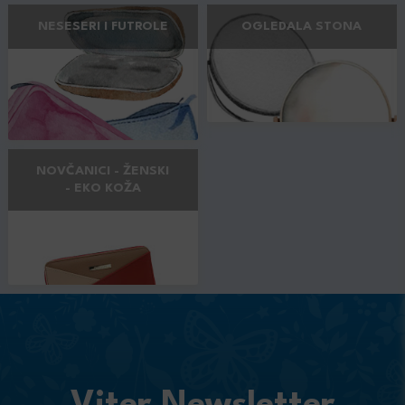
NESESERI I FUTROLE
OGLEDALA STONA
NOVČANICI - ŽENSKI
- EKO KOŽA