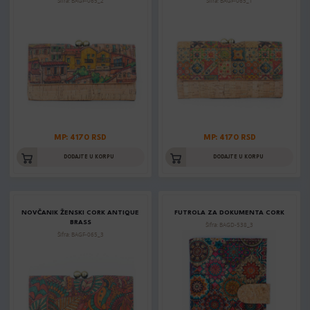
Šifra: BAGF-065_2
Šifra: BAGF-065_1
MP: 4170 RSD
MP: 4170 RSD
DODAJTE U KORPU
DODAJTE U KORPU
NOVČANIK ŽENSKI CORK ANTIQUE
FUTROLA ZA DOKUMENTA CORK
BRASS
Šifra: BAGD-538_3
Šifra: BAGF-065_3