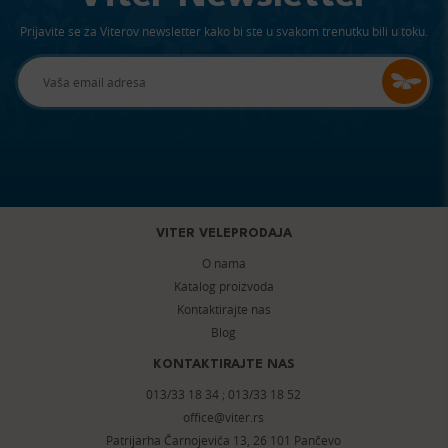
Prijavite se za Viterov newsletter kako bi ste u svakom trenutku bili u toku.
VITER VELEPRODAJA
O nama
Katalog proizvoda
Kontaktirajte nas
Blog
KONTAKTIRAJTE NAS
013/33 18 34
;
013/33 18 52
office@viter.rs
Patrijarha Čarnojevića 13, 26 101 Pančevo