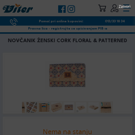
Zatvori
Pomoć pri online kupovini:
013/33 18 34
Pravna lica - registrujte se upisivanjem PIB-a
NOVČANIK ŽENSKI CORK FLORAL & PATTERNED
Nema na stanju