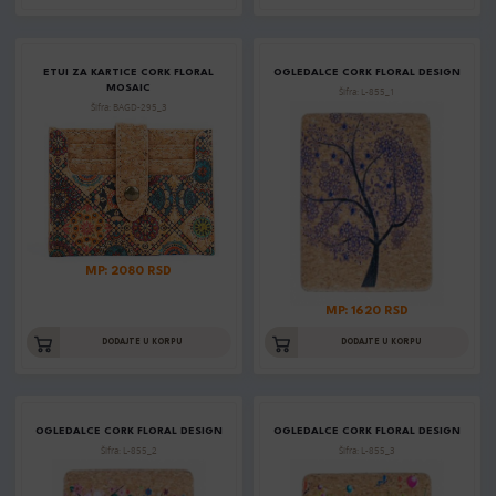
ETUI ZA KARTICE CORK FLORAL
OGLEDALCE CORK FLORAL DESIGN
MOSAIC
Šifra: L-855_1
Šifra: BAGD-295_3
MP: 2080 RSD
MP: 1620 RSD
DODAJTE U KORPU
DODAJTE U KORPU
OGLEDALCE CORK FLORAL DESIGN
OGLEDALCE CORK FLORAL DESIGN
Šifra: L-855_2
Šifra: L-855_3