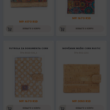
MP: 1670 RSD
MP: 4170 RSD
DODAJTE U KORPU
DODAJTE U KORPU
FUTROLA ZA DOKUMENTA CORK
NOVČANIK MUŠKI CORK RUSTIC
Šifra: BAGD-538_4
Šifra: BAG-2232
MP: 1670 RSD
MP: 3050 RSD
DODAJTE U KORPU
DODAJTE U KORPU