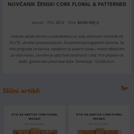
NOVČANIK ŽENSKI CORK FLORAL & PATTERNED
komad
PDV:
20
%
Šifra:
BAGD-595_4
Unesite dašak šarma u svakodnevicu uz ovaj stilizovani novčanik od
PLUTE, ukrašen prepoznatljivim, živopisnim portugalskim šarama. Sa
više pregrada za kartice, odeljkom za papirni novac i malim džepićem
za sitan novac, savršen je spoj funkcionalnosti i stila. Vrlo prijatan na
dodir, gotovo kao prevrnuta koža. Dimenzije: 13,5x9x2cm.
Slični artikli
ETUI ZA KARTICE CORK FLORAL
ETUI ZA KARTICE CORK FLORAL
MOSAIC
MOSAIC
Šifra: BAGD-295_2
Šifra: BAGD-295_1