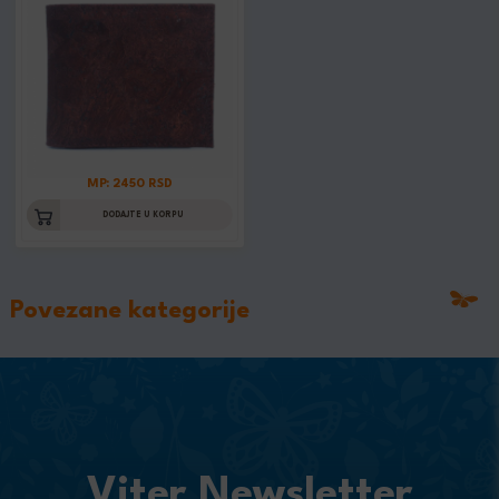
MP: 2450 RSD
DODAJTE U KORPU
Povezane kategorije
Viter Newsletter