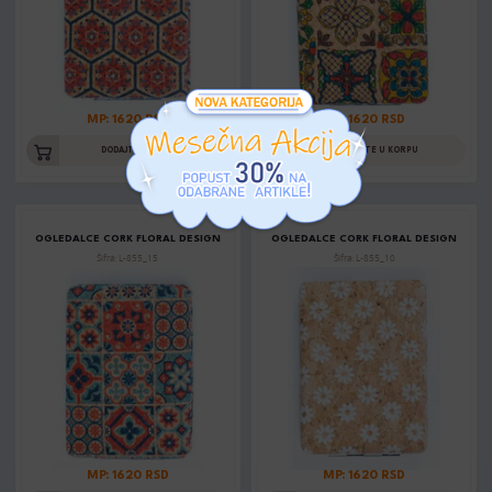
MP: 1620 RSD
MP: 1620 RSD
DODAJTE U KORPU
DODAJTE U KORPU
OGLEDALCE CORK FLORAL DESIGN
OGLEDALCE CORK FLORAL DESIGN
Šifra: L-855_15
Šifra: L-855_10
MP: 1620 RSD
MP: 1620 RSD