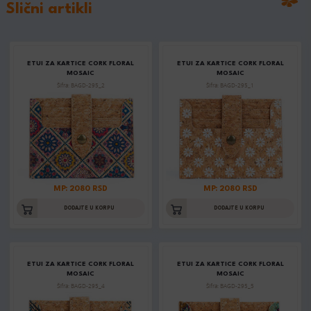
Slični artikli
ETUI ZA KARTICE CORK FLORAL
ETUI ZA KARTICE CORK FLORAL
MOSAIC
MOSAIC
Šifra: BAGD-295_2
Šifra: BAGD-295_1
MP: 2080 RSD
MP: 2080 RSD
DODAJTE U KORPU
DODAJTE U KORPU
ETUI ZA KARTICE CORK FLORAL
ETUI ZA KARTICE CORK FLORAL
MOSAIC
MOSAIC
Šifra: BAGD-295_4
Šifra: BAGD-295_5