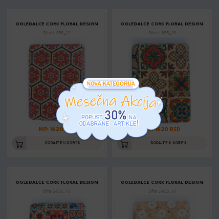
OGLEDALCE CORK FLORAL DESIGN
OGLEDALCE CORK FLORAL DESIGN
Šifra: L-855_12
Šifra: L-855_13
MP: 1620 RSD
MP: 1620 RSD
DODAJTE U KORPU
DODAJTE U KORPU
OGLEDALCE CORK FLORAL DESIGN
OGLEDALCE CORK FLORAL DESIGN
Šifra: L-855_15
Šifra: L-855_10