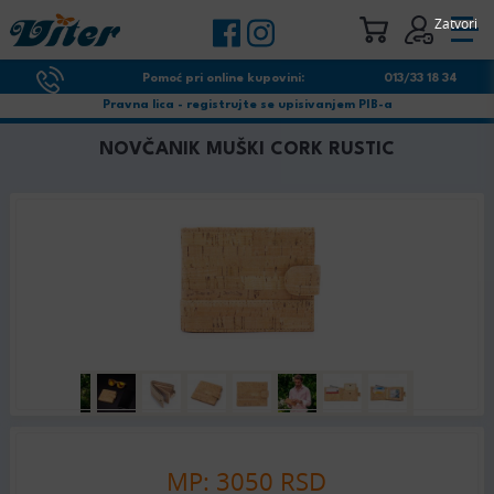
Zatvori
Pomoć pri online kupovini:
013/33 18 34
Pravna lica - registrujte se upisivanjem PIB-a
NOVČANIK MUŠKI CORK RUSTIC
MP: 3050 RSD