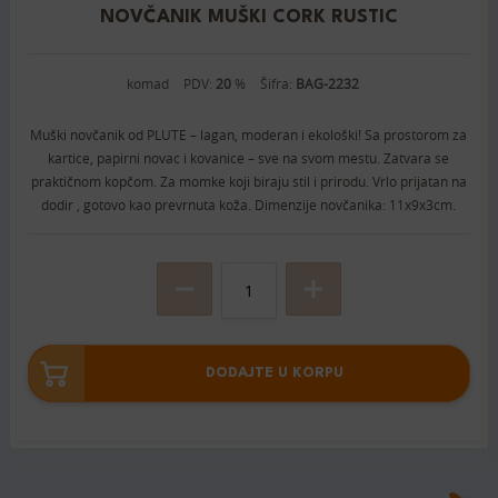
NOVČANIK MUŠKI CORK RUSTIC
komad
PDV:
20
%
Šifra:
BAG-2232
Muški novčanik od PLUTE – lagan, moderan i ekološki! Sa prostorom za
kartice, papirni novac i kovanice – sve na svom mestu. Zatvara se
praktičnom kopčom. Za momke koji biraju stil i prirodu. Vrlo prijatan na
dodir , gotovo kao prevrnuta koža. Dimenzije novčanika: 11x9x3cm.
DODAJTE U KORPU