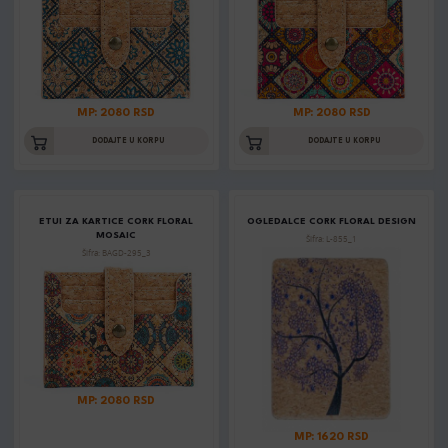
MP: 2080 RSD
MP: 2080 RSD
DODAJTE U KORPU
DODAJTE U KORPU
ETUI ZA KARTICE CORK FLORAL
OGLEDALCE CORK FLORAL DESIGN
MOSAIC
Šifra: L-855_1
Šifra: BAGD-295_3
MP: 2080 RSD
MP: 1620 RSD