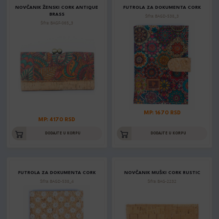
NOVČANIK ŽENSKI CORK ANTIQUE
FUTROLA ZA DOKUMENTA CORK
BRASS
Šifra: BAGD-538_3
Šifra: BAGF-065_3
MP: 1670 RSD
MP: 4170 RSD
DODAJTE U KORPU
DODAJTE U KORPU
FUTROLA ZA DOKUMENTA CORK
NOVČANIK MUŠKI CORK RUSTIC
Šifra: BAGD-538_4
Šifra: BAG-2232