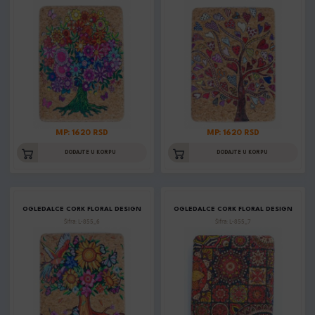
MP: 1620 RSD
MP: 1620 RSD
DODAJTE U KORPU
DODAJTE U KORPU
OGLEDALCE CORK FLORAL DESIGN
OGLEDALCE CORK FLORAL DESIGN
Šifra: L-855_6
Šifra: L-855_7