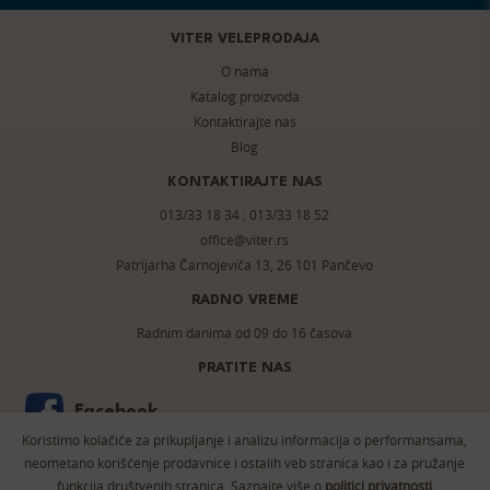
VITER VELEPRODAJA
O nama
Katalog proizvoda
Kontaktirajte nas
Blog
KONTAKTIRAJTE NAS
013/33 18 34
;
013/33 18 52
office@viter.rs
Patrijarha Čarnojevića 13, 26 101 Pančevo
RADNO VREME
Radnim danima od 09 do 16 časova
PRATITE NAS
Facebook
Koristimo kolačiće za prikupljanje i analizu informacija o performansama,
Instagram
neometano korišćenje prodavnice i ostalih veb stranica kao i za pružanje
funkcija društvenih stranica. Saznajte više o
politici privatnosti