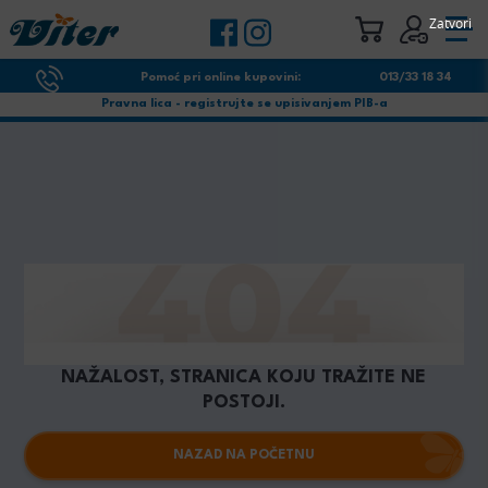
Zatvori
Pomoć pri online kupovini:
013/33 18 34
Pravna lica - registrujte se upisivanjem PIB-a
NAŽALOST, STRANICA KOJU TRAŽITE NE
POSTOJI.
NAZAD NA POČETNU