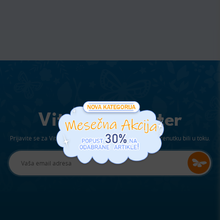
Viter Newsletter
Prijavite se za Viterov newsletter kako bi ste u svakom trenutku bili u toku.