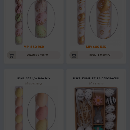
MP: 680 RSD
MP: 680 RSD
DODAJTE U KORPU
DODAJTE U KORPU
USKR. SET 1/6 JAJA MIX
USKR. KOMPLET ZA DEKORACIJU
Šifra: 067355_6
Šifra: 671340