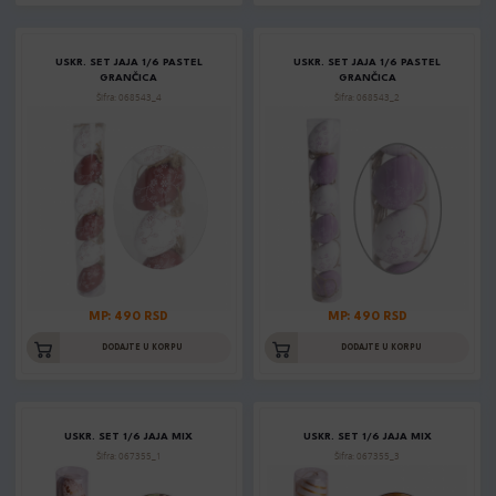
USKR. SET JAJA 1/6 PASTEL
USKR. SET JAJA 1/6 PASTEL
GRANČICA
GRANČICA
Šifra: 068543_4
Šifra: 068543_2
MP: 490 RSD
MP: 490 RSD
DODAJTE U KORPU
DODAJTE U KORPU
USKR. SET 1/6 JAJA MIX
USKR. SET 1/6 JAJA MIX
Šifra: 067355_1
Šifra: 067355_3