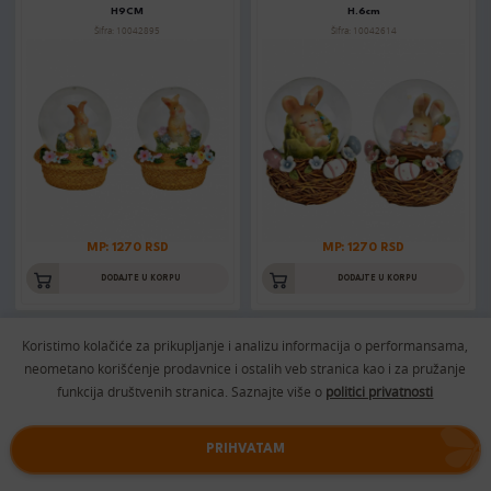
H9CM
H.6cm
Šifra: 10042895
Šifra: 10042614
MP: 1270 RSD
MP: 1270 RSD
DODAJTE U KORPU
DODAJTE U KORPU
Koristimo kolačiće za prikupljanje i analizu informacija o performansama,
neometano korišćenje prodavnice i ostalih veb stranica kao i za pružanje
USKR. PATULJAK PASTEL 30CM
USKR. VREĆICA ZEKA 24X18CM
Šifra: 067840
Šifra: 068021
funkcija društvenih stranica. Saznajte više o
politici privatnosti
PRIHVATAM