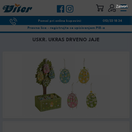
Zatvori
Pomoć pri online kupovini:
013/33 18 34
Pravna lica - registrujte se upisivanjem PIB-a
USKR. UKRAS DRVENO JAJE