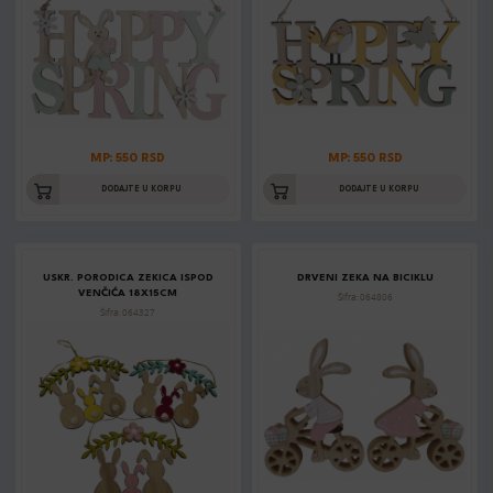
MP: 550 RSD
MP: 550 RSD
DODAJTE U KORPU
DODAJTE U KORPU
USKR. PORODICA ZEKICA ISPOD
DRVENI ZEKA NA BICIKLU
VENČIĆA 18X15CM
Šifra: 064806
Šifra: 064327