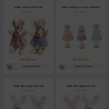
USKR. ZEKA PLIŠ 12 CM
USKR. OVČICA U TUTU SUKNJICI
Šifra: 067351
Šifra: 402421
MP: 550 RSD
MP: 170 RSD
DODAJTE U KORPU
DODAJTE U KORPU
USKR. BELI ZEKA H20 CM
USKR. BELI ZEKA H16 CM
Šifra: 068946
Šifra: 068947