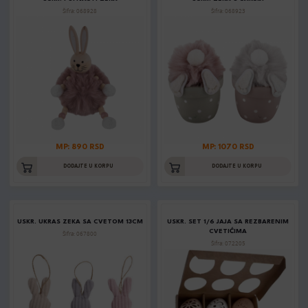
Šifra: 068928
Šifra: 068923
MP: 890 RSD
MP: 1070 RSD
DODAJTE U KORPU
DODAJTE U KORPU
USKR. UKRAS ZEKA SA CVETOM 13CM
USKR. SET 1/6 JAJA SA REZBARENIM
CVETIĆIMA
Šifra: 067800
Šifra: 072205