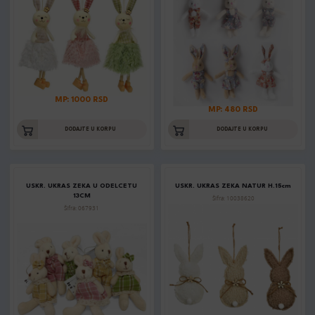
MP: 1000 RSD
MP: 480 RSD
DODAJTE U KORPU
DODAJTE U KORPU
USKR. UKRAS ZEKA U ODELCETU
USKR. UKRAS ZEKA NATUR H.15cm
13CM
Šifra: 10038620
Šifra: 067931