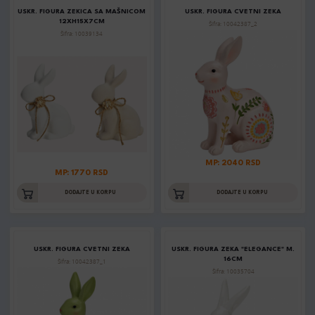
USKR. FIGURA ZEKICA SA MAŠNICOM
USKR. FIGURA CVETNI ZEKA
12XH15X7CM
Šifra: 10042387_2
Šifra: 10039134
MP: 2040 RSD
MP: 1770 RSD
DODAJTE U KORPU
DODAJTE U KORPU
USKR. FIGURA CVETNI ZEKA
USKR. FIGURA ZEKA "ELEGANCE" M.
16CM
Šifra: 10042387_1
Šifra: 10035704