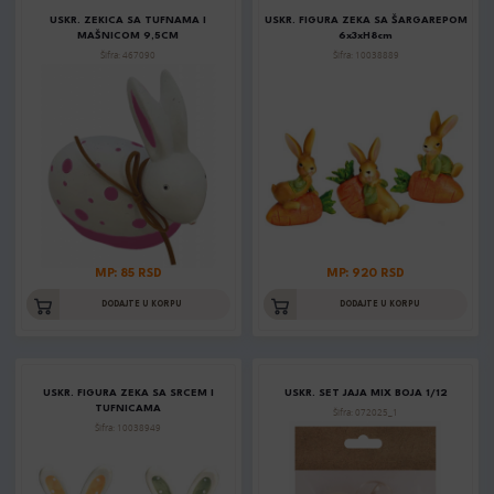
USKR. ZEKICA SA TUFNAMA I
USKR. FIGURA ZEKA SA ŠARGAREPOM
MAŠNICOM 9,5CM
6x3xH8cm
Šifra: 467090
Šifra: 10038889
MP: 85 RSD
MP: 920 RSD
DODAJTE U KORPU
DODAJTE U KORPU
USKR. FIGURA ZEKA SA SRCEM I
USKR. SET JAJA MIX BOJA 1/12
TUFNICAMA
Šifra: 072025_1
Šifra: 10038949