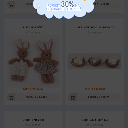
DODAJTE U KORPU
DODAJTE U KORPU
PLIŠANI ZEČIĆI
USKR. DEKORACIJA PILENCE
Šifra: 068836
Šifra: 068855
MP: 490 RSD
MP: 440 RSD
DODAJTE U KORPU
DODAJTE U KORPU
USKR. GNEZDO
USKR. JAJA SET 1/6
Šifra: 068858
Šifra: 10038694