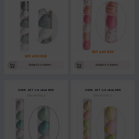
MP: 680 RSD
MP: 490 RSD
DODAJTE U KORPU
DODAJTE U KORPU
USKR. SET 1/6 JAJA MIX
USKR. SET 1/6 JAJA MIX
Šifra: 067355_5
Šifra: 067355_7