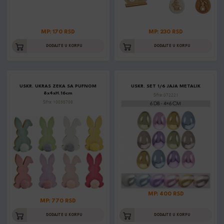
MP: 170 RSD
MP: 230 RSD
DODAJTE U KORPU
DODAJTE U KORPU
USKR. UKRAS ZEKA SA PUFNOM
USKR. SET 1/6 JAJA METALIK
8x4xH.16cm
Šifra: 072221
Šifra: 10038708
MP: 400 RSD
MP: 770 RSD
DODAJTE U KORPU
DODAJTE U KORPU