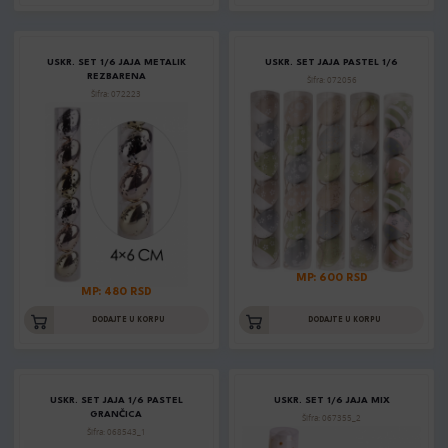
USKR. SET 1/6 JAJA METALIK
USKR. SET JAJA PASTEL 1/6
REZBARENA
Šifra: 072056
Šifra: 072223
MP: 600 RSD
MP: 480 RSD
DODAJTE U KORPU
DODAJTE U KORPU
USKR. SET JAJA 1/6 PASTEL
USKR. SET 1/6 JAJA MIX
GRANČICA
Šifra: 067355_2
Šifra: 068543_1