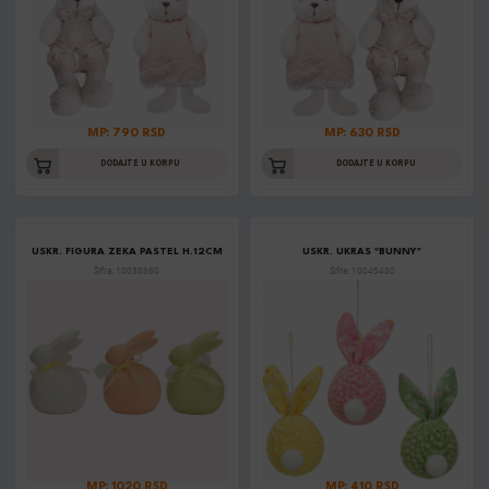
MP: 790 RSD
MP: 630 RSD
DODAJTE U KORPU
DODAJTE U KORPU
USKR. FIGURA ZEKA PASTEL H.12CM
USKR. UKRAS "BUNNY"
Šifra: 10038860
Šifra: 10045430
MP: 1020 RSD
MP: 410 RSD