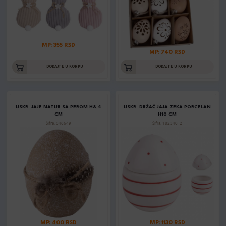
MP: 355 RSD
MP: 740 RSD
DODAJTE U KORPU
DODAJTE U KORPU
USKR. JAJE NATUR SA PEROM H8,4
USKR. DRŽAČ JAJA ZEKA PORCELAN
CM
H10 CM
Šifra: 046649
Šifra: 182340_2
MP: 400 RSD
MP: 1130 RSD