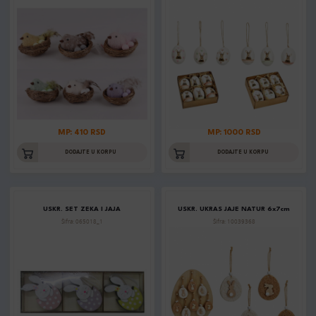
MP: 410 RSD
MP: 1000 RSD
DODAJTE U KORPU
DODAJTE U KORPU
USKR. SET ZEKA I JAJA
USKR. UKRAS JAJE NATUR 6x7cm
Šifra: 065018_1
Šifra: 10039368