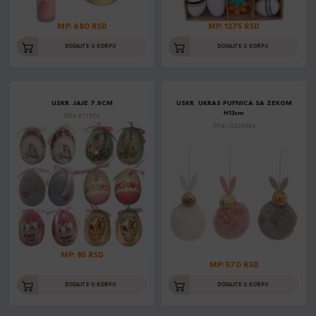
MP: 680 RSD
MP: 1275 RSD
DODAJTE U KORPU
DODAJTE U KORPU
USKR. JAJE 7,5CM
USKR. UKRAS PUFNICA SA ZEKOM
H13cm
Šifra: 671354
Šifra: 10029484
MP: 85 RSD
MP: 570 RSD
DODAJTE U KORPU
DODAJTE U KORPU