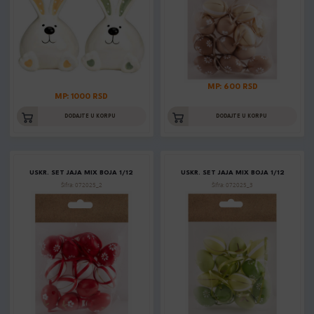
MP: 600 RSD
MP: 1000 RSD
DODAJTE U KORPU
DODAJTE U KORPU
USKR. SET JAJA MIX BOJA 1/12
USKR. SET JAJA MIX BOJA 1/12
Šifra: 072025_2
Šifra: 072025_3