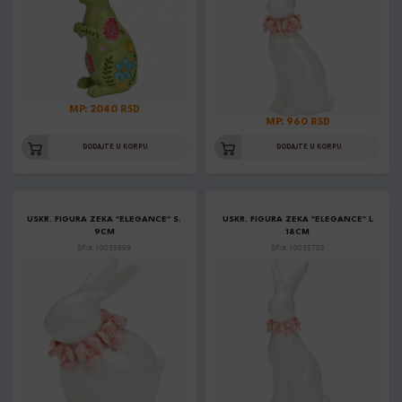
MP: 2040 RSD
MP: 960 RSD
DODAJTE U KORPU
DODAJTE U KORPU
USKR. FIGURA ZEKA "ELEGANCE" S.
USKR. FIGURA ZEKA "ELEGANCE" L
9CM
18CM
Šifra: 10035699
Šifra: 10035705