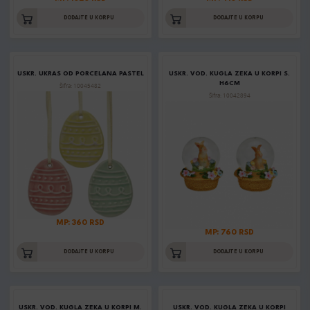
DODAJTE U KORPU
DODAJTE U KORPU
USKR. UKRAS OD PORCELANA PASTEL
USKR. VOD. KUGLA ZEKA U KORPI S.
H6CM
Šifra: 10045482
Šifra: 10042894
MP: 360 RSD
MP: 760 RSD
DODAJTE U KORPU
DODAJTE U KORPU
USKR. VOD. KUGLA ZEKA U KORPI M.
USKR. VOD. KUGLA ZEKA U KORPI