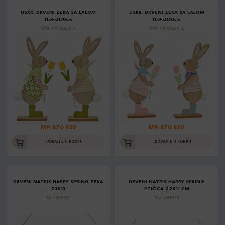
USKR. DRVENI ZEKA SA LALOM
USKR. DRVENI ZEKA SA LALOM
11x4xH30cm
11x4xH30cm
Šifra: 10042688_1
Šifra: 10042688_2
MP: 870 RSD
MP: 870 RSD
DODAJTE U KORPU
DODAJTE U KORPU
DRVENI NATPIS HAPPY SPRING ZEKA
DRVENI NATPIS HAPPY SPRING
23X13
PTIČICA 22X11 CM
Šifra: 065152
Šifra: 065326