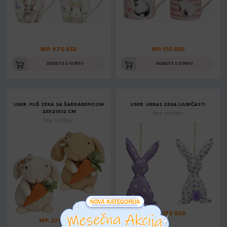
MP: 970 RSD
MP: 510 RSD
DODAJTE U KORPU
DODAJTE U KORPU
USKR. PLIŠ ZEKA SA ŠARGAREPICOM
USKR. UKRAS ZEKA LJUBIČASTI
23X21X12 CM
Šifra: 10035677
Šifra: 10039341
MP: 170 RSD
MP: 2700 RSD