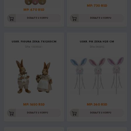
MP: 730 RSD
MP: 670 RSD
DODAJTE U KORPU
DODAJTE U KORPU
USKR. FIGURA ZEKA 7X12X5CM
USKR. PIK ZEKA H25 CM
Šifra: 10035581
Šifra: 068952
MP: 1650 RSD
MP: 360 RSD
DODAJTE U KORPU
DODAJTE U KORPU