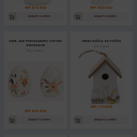
MP: 870 RSD
MP: 1430 RSD
DODAJTE U KORPU
DODAJTE U KORPU
USKR. JAJE PORCELANSKO CVETNO
UKRAS KUĆICA ZA PTIČICE
8XH10X8CM
Šifra: 066049
Šifra: 10039291
MP: 770 RSD
MP: 890 RSD
DODAJTE U KORPU
DODAJTE U KORPU