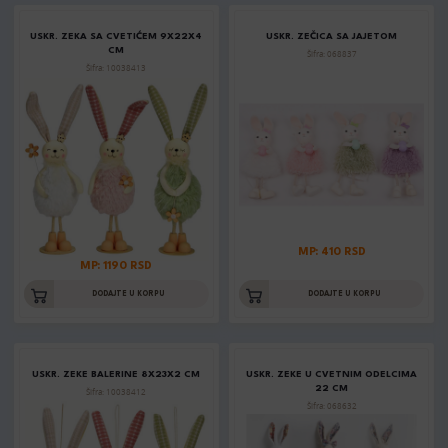
USKR. ZEKA SA CVETIĆEM 9X22X4
USKR. ZEČICA SA JAJETOM
CM
Šifra: 068837
Šifra: 10038413
MP: 410 RSD
MP: 1190 RSD
DODAJTE U KORPU
DODAJTE U KORPU
USKR. ZEKE BALERINE 8X23X2 CM
USKR. ZEKE U CVETNIM ODELCIMA
22 CM
Šifra: 10038412
Šifra: 068632