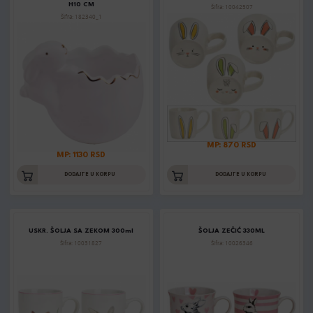
H10 CM
Šifra: 10042507
Šifra: 182340_1
MP: 870 RSD
MP: 1130 RSD
DODAJTE U KORPU
DODAJTE U KORPU
USKR. ŠOLJA SA ZEKOM 300ml
ŠOLJA ZEČIĆ 330ML
Šifra: 10031827
Šifra: 10026346