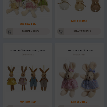
MP: 410 RSD
MP: 530 RSD
DODAJTE U KORPU
DODAJTE U KORPU
USKR. PLIŠ BUNNY GIRL / BOY
USKR. ZEKA PLIŠ 12 CM
Šifra: 074152
Šifra: 067351
MP: 410 RSD
MP: 550 RSD