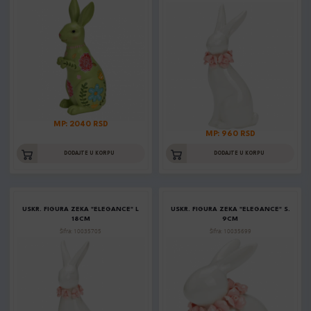
MP: 2040 RSD
MP: 960 RSD
DODAJTE U KORPU
DODAJTE U KORPU
USKR. FIGURA ZEKA "ELEGANCE" L
USKR. FIGURA ZEKA "ELEGANCE" S.
18CM
9CM
Šifra: 10035705
Šifra: 10035699