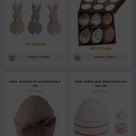
MP: 355 RSD
MP: 740 RSD
DODAJTE U KORPU
DODAJTE U KORPU
USKR. JAJE NATUR SA PEROM H8,4
USKR. DRŽAČ JAJA ZEKA PORCELAN
CM
H10 CM
Šifra: 046649
Šifra: 182340_2