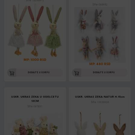
Šifra: 10038412
Šifra: 068632
MP: 1000 RSD
MP: 480 RSD
DODAJTE U KORPU
DODAJTE U KORPU
USKR. UKRAS ZEKA U ODELCETU
USKR. UKRAS ZEKA NATUR H.15cm
13CM
Šifra: 10038620
Šifra: 067931