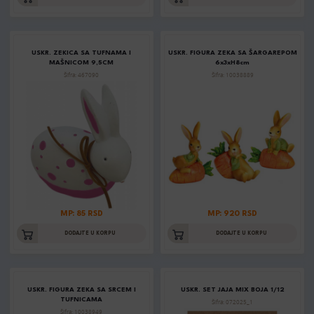
USKR. ZEKICA SA TUFNAMA I
USKR. FIGURA ZEKA SA ŠARGAREPOM
MAŠNICOM 9,5CM
6x3xH8cm
Šifra: 467090
Šifra: 10038889
MP: 85 RSD
MP: 920 RSD
DODAJTE U KORPU
DODAJTE U KORPU
USKR. FIGURA ZEKA SA SRCEM I
USKR. SET JAJA MIX BOJA 1/12
TUFNICAMA
Šifra: 072025_1
Šifra: 10038949