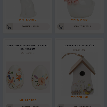
MP: 1430 RSD
MP: 870 RSD
DODAJTE U KORPU
DODAJTE U KORPU
USKR. JAJE PORCELANSKO CVETNO
UKRAS KUĆICA ZA PTIČICE
8XH10X8CM
Šifra: 066049
Šifra: 10039291
MP: 770 RSD
MP: 890 RSD