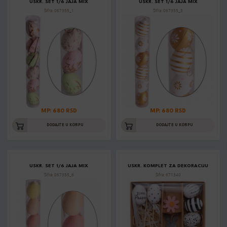
USKR. SET 1/6 JAJA MIX
USKR. SET 1/6 JAJA MIX
Šifra: 067355_1
Šifra: 067355_3
MP: 680 RSD
MP: 680 RSD
DODAJTE U KORPU
DODAJTE U KORPU
USKR. SET 1/6 JAJA MIX
USKR. KOMPLET ZA DEKORACIJU
Šifra: 067355_6
Šifra: 671340