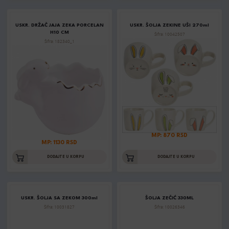
USKR. DRŽAČ JAJA ZEKA PORCELAN
USKR. ŠOLJA ZEKINE UŠI 270ml
H10 CM
Šifra: 10042507
Šifra: 182340_1
MP: 870 RSD
MP: 1130 RSD
DODAJTE U KORPU
DODAJTE U KORPU
USKR. ŠOLJA SA ZEKOM 300ml
ŠOLJA ZEČIĆ 330ML
Šifra: 10031827
Šifra: 10026346