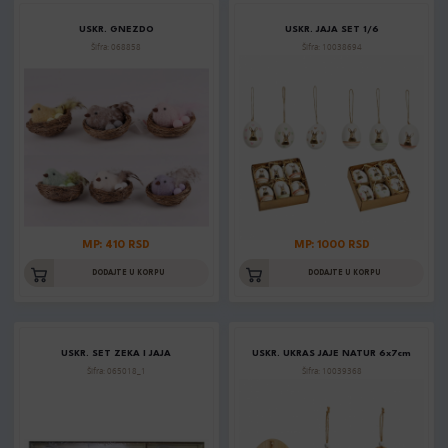
USKR. GNEZDO
USKR. JAJA SET 1/6
Šifra: 068858
Šifra: 10038694
MP: 410 RSD
MP: 1000 RSD
DODAJTE U KORPU
DODAJTE U KORPU
USKR. SET ZEKA I JAJA
USKR. UKRAS JAJE NATUR 6x7cm
Šifra: 065018_1
Šifra: 10039368