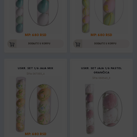
MP: 680 RSD
MP: 680 RSD
DODAJTE U KORPU
DODAJTE U KORPU
USKR. SET 1/6 JAJA MIX
USKR. SET JAJA 1/6 PASTEL
GRANČICA
Šifra: 067355_4
Šifra: 068543_3
MP: 680 RSD