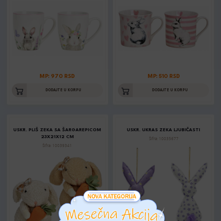
MP: 970 RSD
MP: 510 RSD
DODAJTE U KORPU
DODAJTE U KORPU
USKR. PLIŠ ZEKA SA ŠARGAREPICOM
USKR. UKRAS ZEKA LJUBIČASTI
23X21X12 CM
Šifra: 10035677
Šifra: 10039341