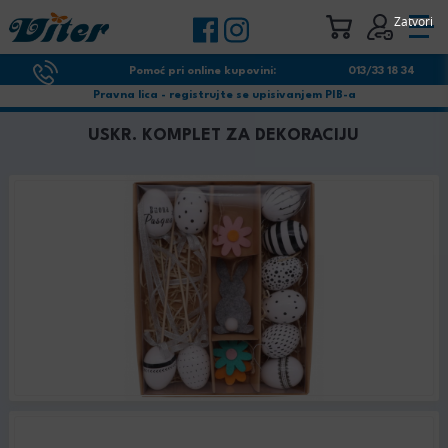
Zatvori
Pomoć pri online kupovini:
013/33 18 34
Pravna lica - registrujte se upisivanjem PIB-a
USKR. KOMPLET ZA DEKORACIJU