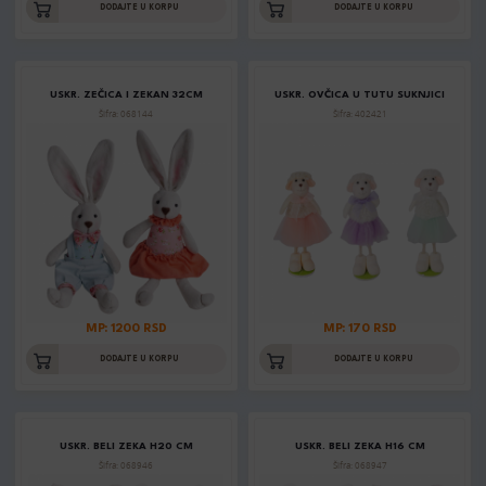
DODAJTE U KORPU
DODAJTE U KORPU
USKR. ZEČICA I ZEKAN 32CM
USKR. OVČICA U TUTU SUKNJICI
Šifra: 068144
Šifra: 402421
MP: 1200 RSD
MP: 170 RSD
DODAJTE U KORPU
DODAJTE U KORPU
USKR. BELI ZEKA H20 CM
USKR. BELI ZEKA H16 CM
Šifra: 068946
Šifra: 068947