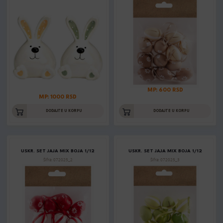
MP: 600 RSD
MP: 1000 RSD
DODAJTE U KORPU
DODAJTE U KORPU
USKR. SET JAJA MIX BOJA 1/12
USKR. SET JAJA MIX BOJA 1/12
Šifra: 072025_2
Šifra: 072025_3