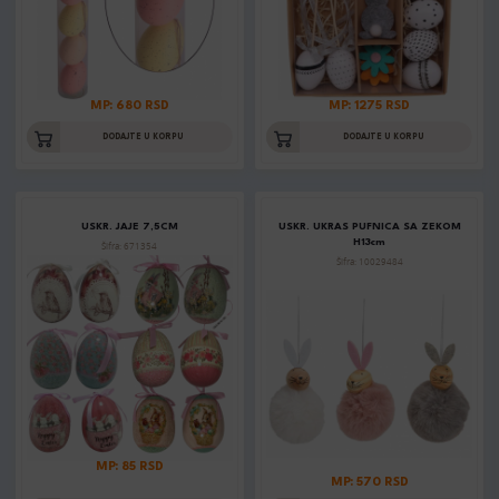
MP: 680 RSD
MP: 1275 RSD
DODAJTE U KORPU
DODAJTE U KORPU
USKR. JAJE 7,5CM
USKR. UKRAS PUFNICA SA ZEKOM
H13cm
Šifra: 671354
Šifra: 10029484
MP: 85 RSD
MP: 570 RSD