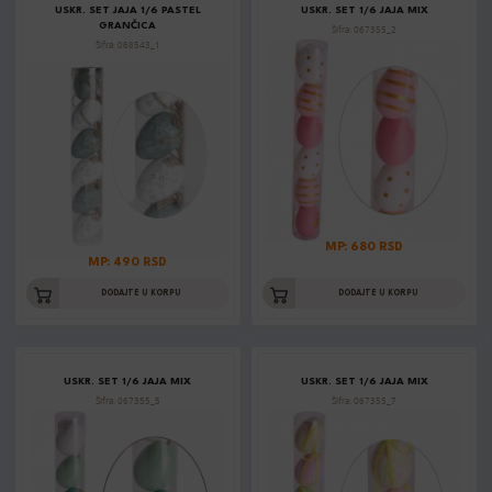
USKR. SET JAJA 1/6 PASTEL
USKR. SET 1/6 JAJA MIX
GRANČICA
Šifra: 067355_2
Šifra: 068543_1
MP: 680 RSD
MP: 490 RSD
DODAJTE U KORPU
DODAJTE U KORPU
USKR. SET 1/6 JAJA MIX
USKR. SET 1/6 JAJA MIX
Šifra: 067355_5
Šifra: 067355_7