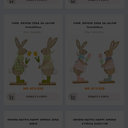
DODAJTE U KORPU
DODAJTE U KORPU
USKR. DRVENI ZEKA SA LALOM
USKR. DRVENI ZEKA SA LALOM
11x4xH30cm
11x4xH30cm
Šifra: 10042688_1
Šifra: 10042688_2
MP: 870 RSD
MP: 870 RSD
DODAJTE U KORPU
DODAJTE U KORPU
DRVENI NATPIS HAPPY SPRING ZEKA
DRVENI NATPIS HAPPY SPRING
23X13
PTIČICA 22X11 CM