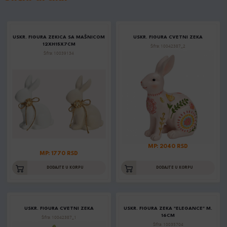
USKR. FIGURA ZEKICA SA MAŠNICOM
USKR. FIGURA CVETNI ZEKA
12XH15X7CM
Šifra: 10042387_2
Šifra: 10039134
MP: 2040 RSD
MP: 1770 RSD
DODAJTE U KORPU
DODAJTE U KORPU
USKR. FIGURA CVETNI ZEKA
USKR. FIGURA ZEKA "ELEGANCE" M.
16CM
Šifra: 10042387_1
Šifra: 10035704