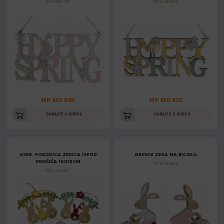
Šifra: 065152
Šifra: 065326
MP: 550 RSD
MP: 550 RSD
DODAJTE U KORPU
DODAJTE U KORPU
USKR. PORODICA ZEKICA ISPOD
DRVENI ZEKA NA BICIKLU
VENČIĆA 18X15CM
Šifra: 064806
Šifra: 064327