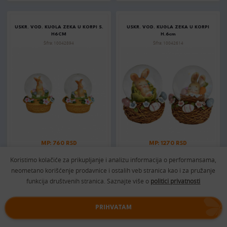
USKR. VOD. KUGLA ZEKA U KORPI S.
USKR. VOD. KUGLA ZEKA U KORPI
H6CM
H.6cm
Šifra: 10042894
Šifra: 10042614
MP: 760 RSD
MP: 1270 RSD
Koristimo kolačiće za prikupljanje i analizu informacija o performansama,
DODAJTE U KORPU
DODAJTE U KORPU
neometano korišćenje prodavnice i ostalih veb stranica kao i za pružanje
funkcija društvenih stranica. Saznajte više o
politici privatnosti
USKR. PATULJAK PASTEL 30CM
USKR. VREĆICA ZEKA 24X18CM
PRIHVATAM
Šifra: 067840
Šifra: 068021