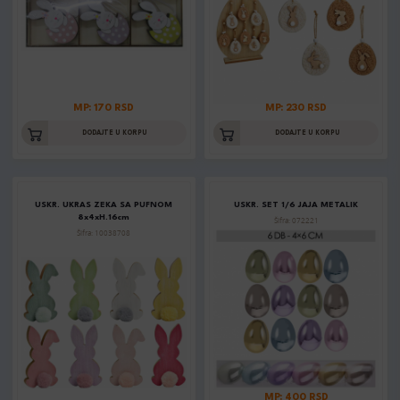
MP: 170 RSD
MP: 230 RSD
DODAJTE U KORPU
DODAJTE U KORPU
USKR. UKRAS ZEKA SA PUFNOM
USKR. SET 1/6 JAJA METALIK
8x4xH.16cm
Šifra: 072221
Šifra: 10038708
MP: 400 RSD