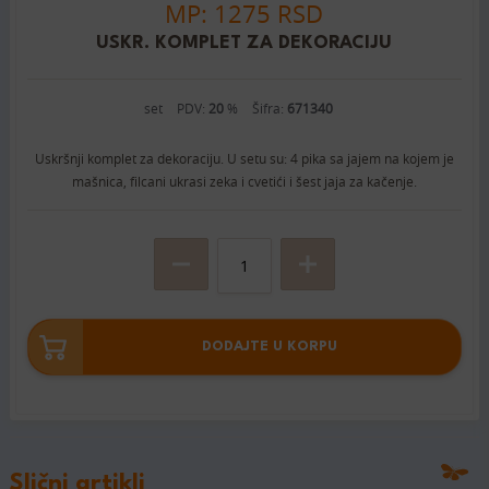
MP: 1275 RSD
USKR. KOMPLET ZA DEKORACIJU
set
PDV:
20
%
Šifra:
671340
Uskršnji komplet za dekoraciju. U setu su: 4 pika sa jajem na kojem je
mašnica, filcani ukrasi zeka i cvetići i šest jaja za kačenje.
DODAJTE U KORPU
Slični artikli