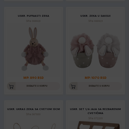
USKR. PUFNASTI ZEKA
USKR. ZEKA U SAKSIJI
Šifra: 068928
Šifra: 068923
MP: 890 RSD
MP: 1070 RSD
DODAJTE U KORPU
DODAJTE U KORPU
USKR. UKRAS ZEKA SA CVETOM 13CM
USKR. SET 1/6 JAJA SA REZBARENIM
CVETIĆIMA
Šifra: 067800
Šifra: 072205