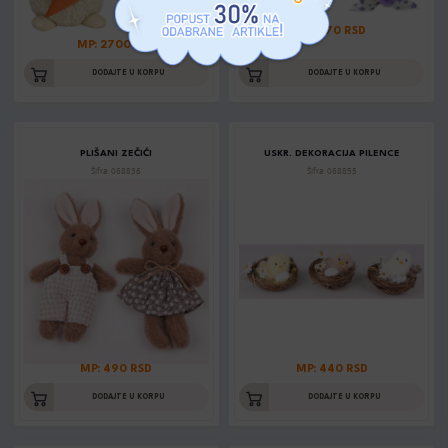
MP: 170 RSD
MP: 2700 RSD
DODAJTE U KORPU
DODAJTE U KORPU
PLIŠANI ZEČIĆI
USKR. DEKORACIJA PILENCE
Šifra: 068836
Šifra: 068855
MP: 490 RSD
MP: 440 RSD
DODAJTE U KORPU
DODAJTE U KORPU