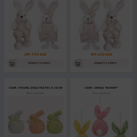
MP: 790 RSD
MP: 630 RSD
DODAJTE U KORPU
DODAJTE U KORPU
USKR. FIGURA ZEKA PASTEL H.12CM
USKR. UKRAS "BUNNY"
Šifra: 10038860
Šifra: 10045430