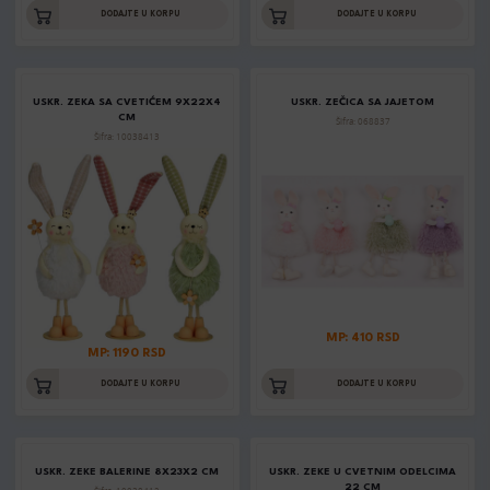
DODAJTE U KORPU
DODAJTE U KORPU
USKR. ZEKA SA CVETIĆEM 9X22X4
USKR. ZEČICA SA JAJETOM
CM
Šifra: 068837
Šifra: 10038413
MP: 410 RSD
MP: 1190 RSD
DODAJTE U KORPU
DODAJTE U KORPU
USKR. ZEKE BALERINE 8X23X2 CM
USKR. ZEKE U CVETNIM ODELCIMA
22 CM