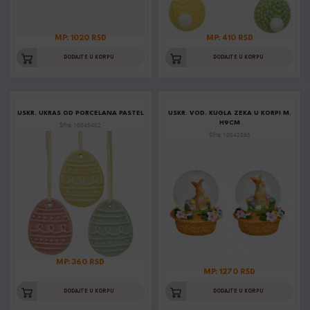
MP: 1020 RSD
MP: 410 RSD
DODAJTE U KORPU
DODAJTE U KORPU
USKR. UKRAS OD PORCELANA PASTEL
USKR. VOD. KUGLA ZEKA U KORPI M.
H9CM
Šifra: 10045482
Šifra: 10042895
MP: 360 RSD
MP: 1270 RSD
DODAJTE U KORPU
DODAJTE U KORPU