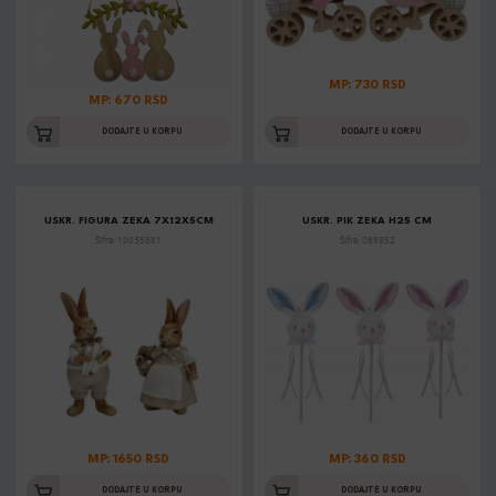
MP: 730 RSD
MP: 670 RSD
DODAJTE U KORPU
DODAJTE U KORPU
USKR. FIGURA ZEKA 7X12X5CM
USKR. PIK ZEKA H25 CM
Šifra: 10035581
Šifra: 068952
MP: 1650 RSD
MP: 360 RSD
DODAJTE U KORPU
DODAJTE U KORPU