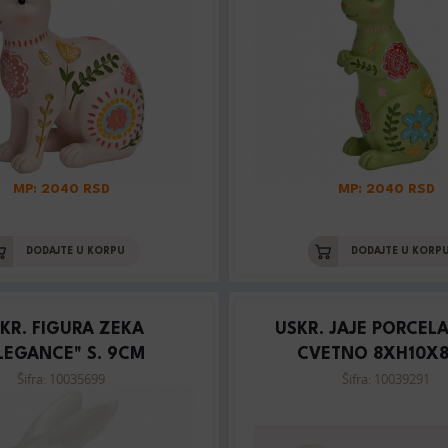
MP: 2040 RSD
MP: 2040 RSD
DODAJTE U KORPU
DODAJTE U KORP
KR. FIGURA ZEKA
USKR. JAJE PORCEL
LEGANCE" S. 9CM
CVETNO 8XH10X
Šifra: 10035699
Šifra: 10039291