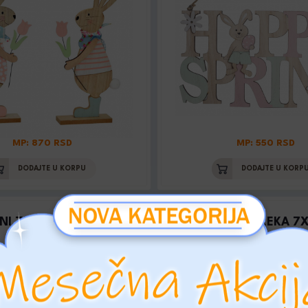
MP: 870 RSD
MP: 550 RSD
DODAJTE U KORPU
DODAJTE U KORP
NI ZEKA NA BICIKLU
USKR. FIGURA ZEKA 7
Šifra: 064806
Šifra: 10035581