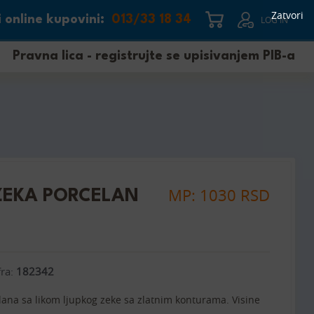
Zatvori
 online kupovini:
013/33 18 34
LOG IN
Pravna lica - registrujte se upisivanjem PIB-a
MP: 1030 RSD
 ZEKA PORCELAN
fra:
182342
lana sa likom ljupkog zeke sa zlatnim konturama. Visine