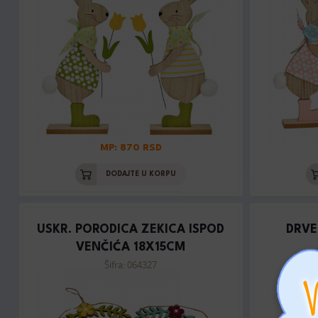
MP: 870 RSD
DODAJTE U KORPU
USKR. PORODICA ZEKICA ISPOD
DRVE
VENČIĆA 18X15CM
Šifra: 064327