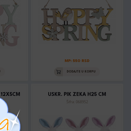
MP: 550 RSD
U
DODAJTE U KORPU
X12X5CM
USKR. PIK ZEKA H25 CM
Šifra: 068952