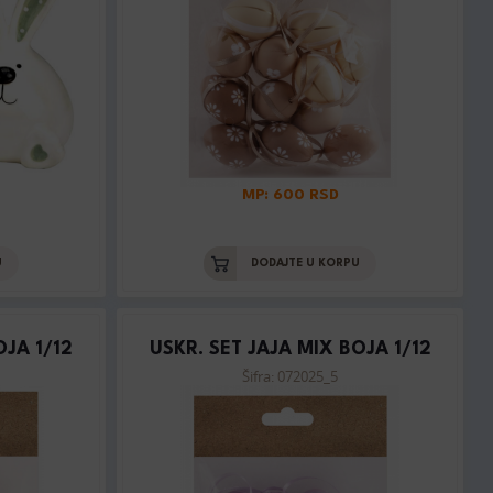
MP: 600 RSD
U
DODAJTE U KORPU
OJA 1/12
USKR. SET JAJA MIX BOJA 1/12
Šifra: 072025_5