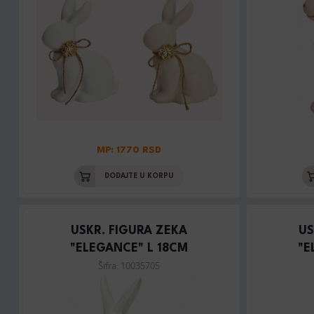
MP: 1770 RSD
DODAJTE U KORPU
USKR. FIGURA ZEKA
US
"ELEGANCE" L 18CM
"E
Šifra: 10035705