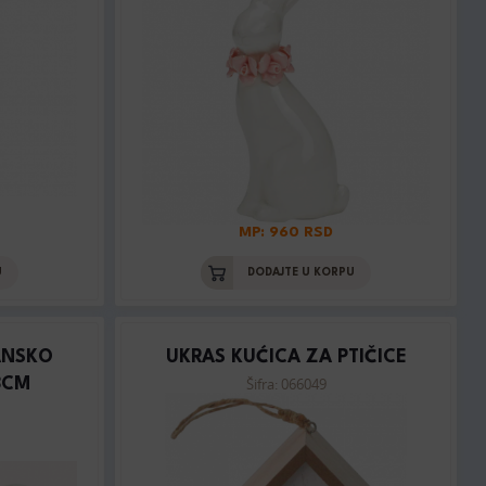
MP: 960 RSD
U
DODAJTE U KORPU
ANSKO
UKRAS KUĆICA ZA PTIČICE
Šifra: 066049
8CM