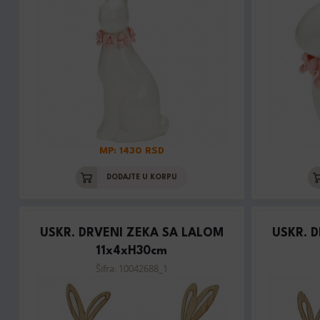
MP: 1430 RSD
DODAJTE U KORPU
USKR. DRVENI ZEKA SA LALOM
USKR. 
11x4xH30cm
Šifra: 10042688_1