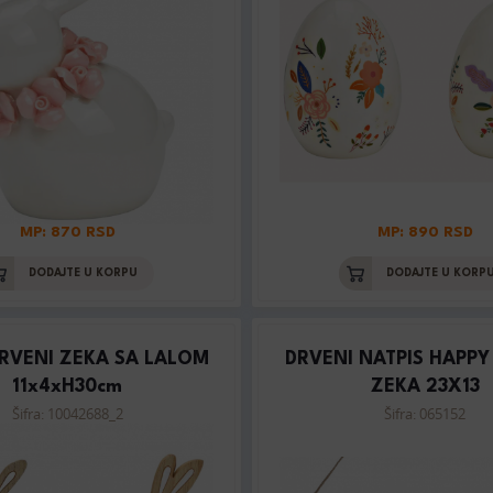
MP: 870 RSD
MP: 890 RSD
DODAJTE U KORPU
DODAJTE U KORP
DRVENI ZEKA SA LALOM
DRVENI NATPIS HAPPY
11x4xH30cm
ZEKA 23X13
Šifra: 10042688_2
Šifra: 065152