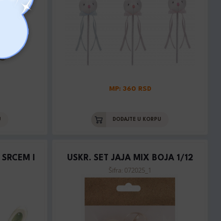
MP: 360 RSD
U
DODAJTE U KORPU
 SRCEM I
USKR. SET JAJA MIX BOJA 1/12
Šifra: 072025_1