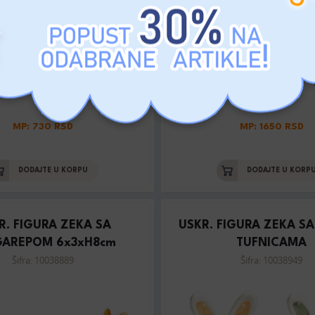
MP: 730 RSD
MP: 1650 RSD
DODAJTE U KORPU
DODAJTE U KORP
R. FIGURA ZEKA SA
USKR. FIGURA ZEKA SA
GAREPOM 6x3xH8cm
TUFNICAMA
Šifra: 10038889
Šifra: 10038949