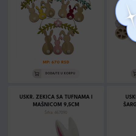
MP: 670 RSD
DODAJTE U KORPU
USKR. ZEKICA SA TUFNAMA I
USK
MAŠNICOM 9,5CM
ŠAR
Šifra: 467090