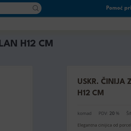
Pomoć pri
LAN H12 CM
USKR. ČINIJA
H12 CM
komad
PDV:
20
%
Ši
Elegantna cinijica od porce