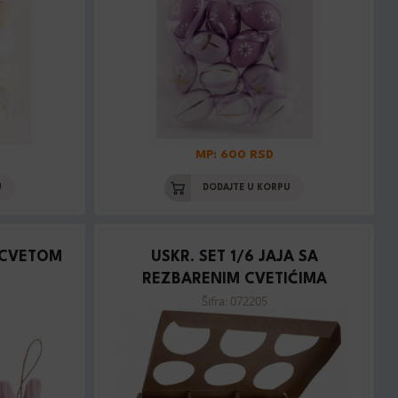
MP: 600 RSD
U
DODAJTE U KORPU
 CVETOM
USKR. SET 1/6 JAJA SA
REZBARENIM CVETIĆIMA
Šifra: 072205