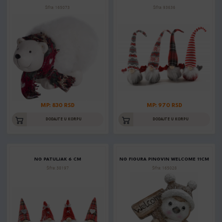
Šifra: 165073
Šifra: 93636
MP: 830 RSD
MP: 970 RSD
DODAJTE U KORPU
DODAJTE U KORPU
NG PATULJAK 6 CM
NG FIGURA PINGVIN WELCOME 11CM
Šifra: 38197
Šifra: 165028