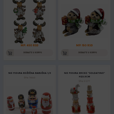
MP: 450 RSD
MP: 150 RSD
DODAJTE U KORPU
DODAJTE U KORPU
NG FIGURA BOŽIČNA BABUŠKA 1/3
NG FIGURA KRCKO "SOLDATINO"
H23,5CM
Šifra: 76643
Šifra: 51077