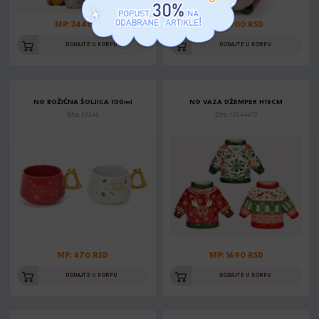
MP: 3440 RSD
MP: 1900 RSD
DODAJTE U KORPU
DODAJTE U KORPU
NG BOŽIĆNA ŠOLJICA 100ml
NG VAZA DŽEMPER H15CM
Šifra: 59546
Šifra: 10044470
MP: 470 RSD
MP: 1690 RSD
DODAJTE U KORPU
DODAJTE U KORPU