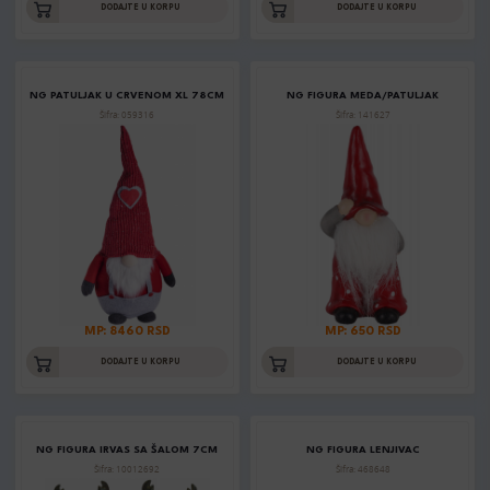
DODAJTE U KORPU
DODAJTE U KORPU
NG PATULJAK U CRVENOM XL 78CM
NG FIGURA MEDA/PATULJAK
Šifra: 059316
Šifra: 141627
MP: 8460 RSD
MP: 650 RSD
DODAJTE U KORPU
DODAJTE U KORPU
NG FIGURA IRVAS SA ŠALOM 7CM
NG FIGURA LENJIVAC
Šifra: 10012692
Šifra: 468648