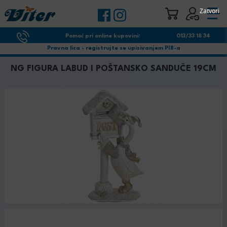
Zatvori
Pomoć pri online kupovini:
013/33 18 34
Pravna lica - registrujte se upisivanjem PIB-a
NG FIGURA LABUD I POŠTANSKO SANDUČE 19CM