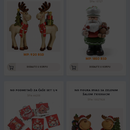
Šifra: 15727
MP: 920 RSD
MP: 1850 RSD
DODAJTE U KORPU
DODAJTE U KORPU
NG PODMETAČI ZA ČAŠE SET 1/4
NG FIGURA IRVAS SA ZELENIM
ŠALOM 7X10X6CM
Šifra: 44208
Šifra: 10027926