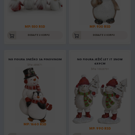
MP: 550 RSD
MP: 930 RSD
DODAJTE U KORPU
DODAJTE U KORPU
NG FIGURA SNEŠKO SA PINGVINOM
NG FIGURA JEŽIĆ LET IT SNOW
6X9CM
Šifra: 499671
Šifra: 10028701
MP: 1660 RSD
MP: 990 RSD