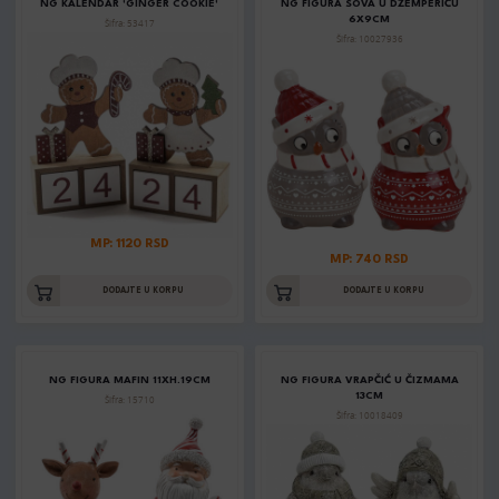
NG KALENDAR 'GINGER COOKIE'
NG FIGURA SOVA U DŽEMPERIĆU
6X9CM
Šifra: 53417
Šifra: 10027936
MP: 1120 RSD
MP: 740 RSD
DODAJTE U KORPU
DODAJTE U KORPU
NG FIGURA MAFIN 11XH.19CM
NG FIGURA VRAPČIĆ U ČIZMAMA
13CM
Šifra: 15710
Šifra: 10018409