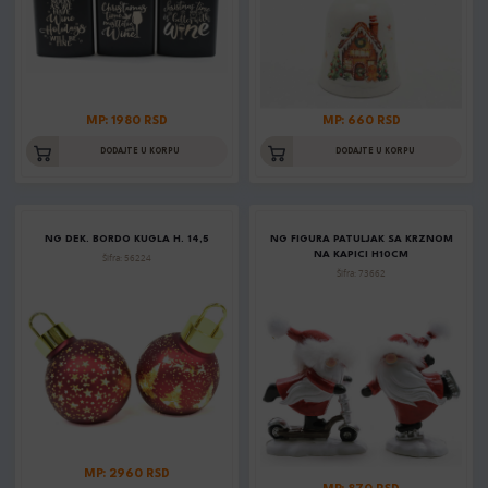
MP: 1980 RSD
MP: 660 RSD
DODAJTE U KORPU
DODAJTE U KORPU
NG DEK. BORDO KUGLA H. 14,5
NG FIGURA PATULJAK SA KRZNOM
NA KAPICI H10CM
Šifra: 56224
Šifra: 73662
MP: 2960 RSD