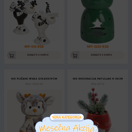
MP: 510 RSD
MP: 1220 RSD
DODAJTE U KORPU
DODAJTE U KORPU
NG PLIŠANI IRVAS 21X25X19CM
NG DEKORACIJA PATULJAK H.18CM
Šifra: 10033154
Šifra: 40774