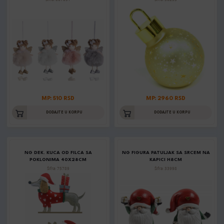
MP: 510 RSD
MP: 2960 RSD
DODAJTE U KORPU
DODAJTE U KORPU
NG DEK. KUCA OD FILCA SA
NG FIGURA PATULJAK SA SRCEM NA
POKLONIMA 40X28CM
KAPICI H8CM
Šifra: 75789
Šifra: 33998