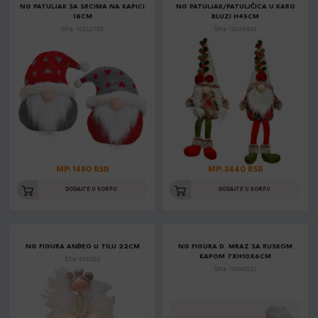
NG PATULJAK SA SRCIMA NA KAPICI
NG PATULJAK/PATULJČICA U KARO
18CM
BLUZI H45CM
Šifra: 10022750
Šifra: 10036689
MP: 1480 RSD
MP: 3440 RSD
DODAJTE U KORPU
DODAJTE U KORPU
NG FIGURA ANĐEO U TILU 22CM
NG FIGURA D. MRAZ SA RUSKOM
KAPOM 7XH10X6CM
Šifra: 045304
Šifra: 10040022