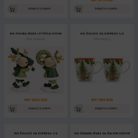
MP: 870 RSD
DODAJTE U KORPU
DODAJTE U KORPU
NG FIGURA IRVAS I PTIČICA H11CM
NG ŠOLJICE ZA ESPRESO 1/2
Šifra: 10040208
Šifra: 84039_2
MP: 1840 RSD
MP: 1180 RSD
DODAJTE U KORPU
DODAJTE U KORPU
NG ŠOLJICE ZA ESPRESO 1/2
NG ČARAPA IRVAS SA ŠALOM H25CM