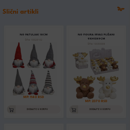
Slični artikli
NG PATULJAK 18CM
NG FIGURA IRVAS PLIŠANI
9XH13X9CM
Šifra: 10028102
Šifra: 10030089
MP: 1140 RSD
MP: 2370 RSD
DODAJTE U KORPU
DODAJTE U KORPU