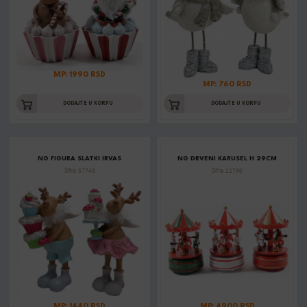
MP: 1990 RSD
MP: 760 RSD
DODAJTE U KORPU
DODAJTE U KORPU
NG FIGURA SLATKI IRVAS
NG DRVENI KARUSEL H 29CM
Šifra: 57743
Šifra: 22790
MP: 1440 RSD
MP: 4900 RSD