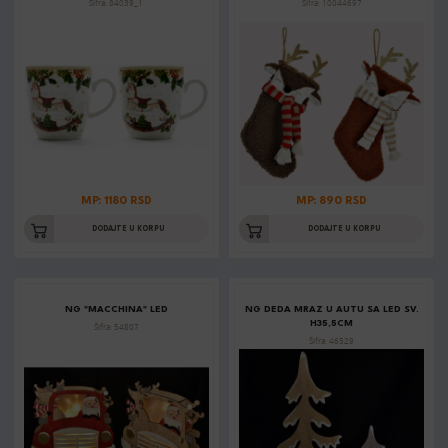
Šifra: 84039_1
Šifra: 10044697
MP: 1180 RSD
MP: 890 RSD
DODAJTE U KORPU
DODAJTE U KORPU
NG "MACCHINA" LED
NG DEDA MRAZ U AUTU SA LED SV.
H35,5CM
Šifra: 54807
Šifra: 46529