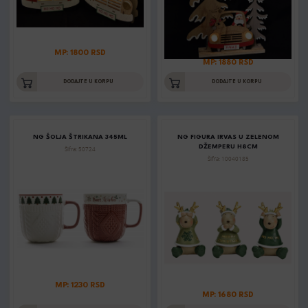
MP: 1800 RSD
MP: 1880 RSD
DODAJTE U KORPU
DODAJTE U KORPU
NG ŠOLJA ŠTRIKANA 345ML
NG FIGURA IRVAS U ZELENOM
DŽEMPERU H8CM
Šifra: 50724
Šifra: 10040185
MP: 1230 RSD
MP: 1680 RSD