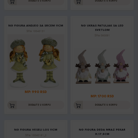
DODAJTE U KORPU
DODAJTE U KORPU
NG FIGURA ANDJEO SA SRCEM 11CM
NG UKRAS PATULJAK SA LED
SVETLOM
Šifra: 10040131
Šifra: 060891
MP: 990 RSD
MP: 1700 RSD
DODAJTE U KORPU
DODAJTE U KORPU
NG FIGURA VESELI LOS 11CM
NG FIGURA DEDA MRAZ PEKAR
H.17,5CM
Šifra: 10040161_2