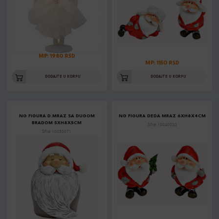
MP: 1980 RSD
MP: 1150 RSD
DODAJTE U KORPU
DODAJTE U KORPU
NG FIGURA D.MRAZ SA DUGOM
NG FIGURA DEDA MRAZ 6XH8X4CM
BRADOM 5XH8X5CM
Šifra: 10040020
Šifra: 10033571