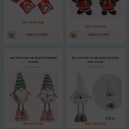
MP: 1990 RSD
MP: 1450 RSD
DODAJTE U KORPU
DODAJTE U KORPU
NG PATULJAK SA ROZE ČIZMAMA
NG FUGURA SOVA DUGE NOGICE
H18CM
H50-70CM
Šifra: 10041241
Šifra: 061039
MP: 890 RSD
MP: 3140 RSD