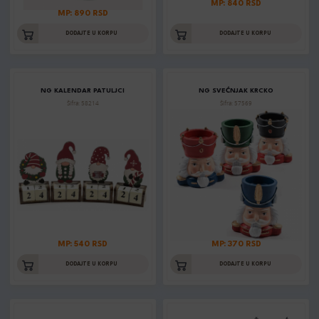
MP: 840 RSD
MP: 890 RSD
DODAJTE U KORPU
DODAJTE U KORPU
NG KALENDAR PATULJCI
NG SVEĆNJAK KRCKO
Šifra: 58214
Šifra: 57569
MP: 540 RSD
MP: 370 RSD
DODAJTE U KORPU
DODAJTE U KORPU