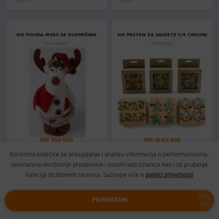
NG FIGURA IRVAS SA DUGMIĆIMA
NG PRSTEN ZA SALVETE 1/4 CIRKONI
Šifra: 456837
Šifra: 55453
MP: 550 RSD
MP: 1640 RSD
Koristimo kolačiće za prikupljanje i analizu informacija o performansama,
DODAJTE U KORPU
DODAJTE U KORPU
neometano korišćenje prodavnice i ostalih veb stranica kao i za pružanje
funkcija društvenih stranica. Saznajte više o
politici privatnosti
NG FIGURA DEVOJČICA SA ZVEZDOM
NG BOŽIĆNI GNOM
PRIHVATAM
H11CM
Šifra: 10028342
Šifra: 10041783