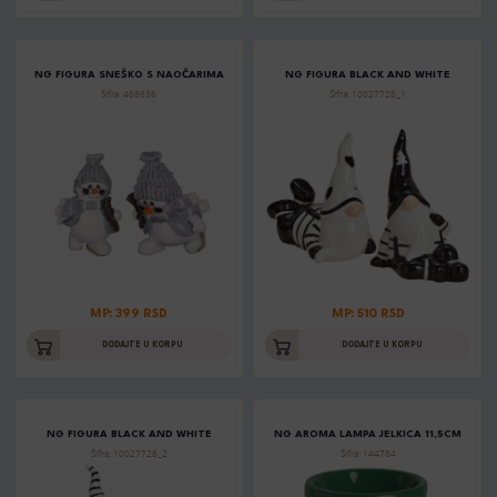
NG FIGURA SNEŠKO S NAOČARIMA
NG FIGURA BLACK AND WHITE
Šifra: 468636
Šifra: 10027728_1
MP: 399 RSD
MP: 510 RSD
DODAJTE U KORPU
DODAJTE U KORPU
NG FIGURA BLACK AND WHITE
NG AROMA LAMPA JELKICA 11,5CM
Šifra: 10027728_2
Šifra: 144784