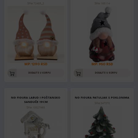
Šifra: 72485_2
Šifra: 165114
MP: 1290 RSD
MP: 950 RSD
DODAJTE U KORPU
DODAJTE U KORPU
NG FIGURA LABUD I POŠTANSKO
NG FIGURA PATULJAK S POKLONIMA
SANDUČE 19CM
Šifra: 047370
Šifra: 10027965