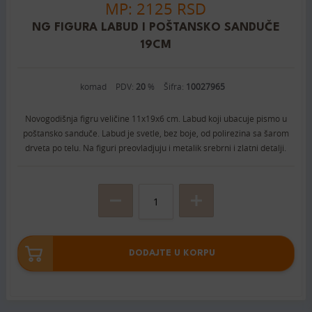
MP: 2125 RSD
NG FIGURA LABUD I POŠTANSKO SANDUČE
19CM
komad
PDV:
20
%
Šifra:
10027965
Novogodišnja figru veličine 11x19x6 cm. Labud koji ubacuje pismo u
poštansko sanduče. Labud je svetle, bez boje, od polirezina sa šarom
drveta po telu. Na figuri preovladjuju i metalik srebrni i zlatni detalji.
DODAJTE U KORPU