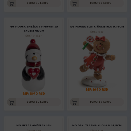
DODAJTE U KORPU
DODAJTE U KORPU
NG FIGURA SNEŠKO I PINGVIN SA
NG FIGURA SLATKI ĐUMBIRKO H.14CM
SRCEM H13CM
Šifra: 37040
Šifra: 181184_1
MP: 1640 RSD
MP: 1090 RSD
DODAJTE U KORPU
DODAJTE U KORPU
NG UKRAS ANĐELAK 16H
NG DEK. ZLATNA KUGLA H.14,5CM
Šifra: 067091
Šifra: 56255