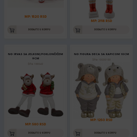
MP: 1520 RSD
MP: 2118 RSD
DODAJTE U KORPU
DODAJTE U KORPU
NG IRVAS SA JELKOM/POKLONČIĆEM
NG FIGURA DECA SA KAPICOM 10CM
9CM
Šifra: 10030188
Šifra: 199040
MP: 1250 RSD
MP: 580 RSD
DODAJTE U KORPU
DODAJTE U KORPU