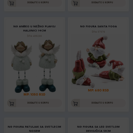
DODAJTE U KORPU
DODAJTE U KORPU
NG ANĐEO U NEŽNO PLAVOJ
NG FIGURA SANTA YOGA
HALJINICI 14CM
Šifra: 57576
Šifra: 499286
MP: 680 RSD
MP: 1050 RSD
DODAJTE U KORPU
DODAJTE U KORPU
NG FIGURA PATULJAK SA SVETLECIM
NG FIGURA SA LED SVETLOM
NOSEM
DEVOJČICA 13CM