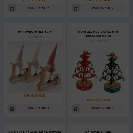
DODAJTE U KORPU
DODAJTE U KORPU
NG FIGURA "PINKY BOO"
NG JELKA MUZIČKA SA MINI
UKRASIMA 29CM
Šifra: 50902
Šifra: 10056480
MP: 1520 RSD
MP: 3700 RSD
DODAJTE U KORPU
DODAJTE U KORPU
NG FIGURA POLARNI MEDA 12X7CM
NG PATULJAK MINI