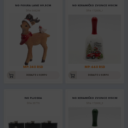
NG FIGURA LANE H9,5CM
NG KERAMIČKO ZVONCE H15CM
Šifra: 046296
Šifra: 172809_1
MP: 340 RSD
MP: 660 RSD
DODAJTE U KORPU
DODAJTE U KORPU
NG PLJOSKA
NG KERAMIČKO ZVONCE H15CM
Šifra: 35770
Šifra: 172809_3