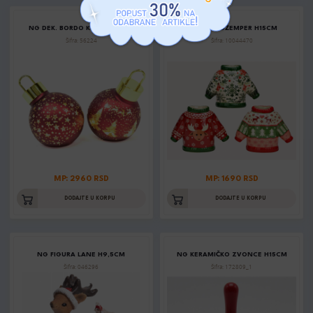
NG DEK. BORDO KUGLA H. 14,5
NG VAZA DŽEMPER H15CM
Šifra: 56224
Šifra: 10044470
MP: 2960 RSD
MP: 1690 RSD
DODAJTE U KORPU
DODAJTE U KORPU
NG FIGURA LANE H9,5CM
NG KERAMIČKO ZVONCE H15CM
Šifra: 046296
Šifra: 172809_1