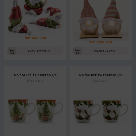
MP: 680 RSD
MP: 1290 RSD
DODAJTE U KORPU
DODAJTE U KORPU
NG ŠOLJICE ZA ESPRESO 1/2
NG ŠOLJICE ZA ESPRESO 1/2
Šifra: 84039_2
Šifra: 84039_1