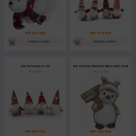
MP: 830 RSD
MP: 970 RSD
DODAJTE U KORPU
DODAJTE U KORPU
NG PATULJAK 6 CM
NG FIGURA PINGVIN WELCOME 11CM
Šifra: 38197
Šifra: 165028
MP: 550 RSD
MP: 930 RSD