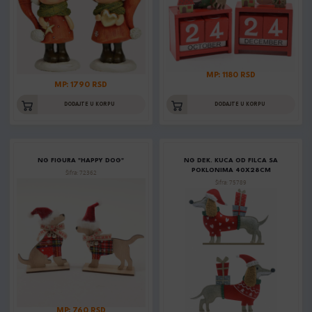
MP: 1180 RSD
MP: 1790 RSD
DODAJTE U KORPU
DODAJTE U KORPU
NG FIGURA "HAPPY DOG"
NG DEK. KUCA OD FILCA SA
POKLONIMA 40X28CM
Šifra: 72362
Šifra: 75789
MP: 760 RSD