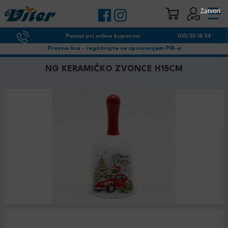
Zatvori
Pomoć pri online kupovini:
013/33 18 34
Pravna lica - registrujte se upisivanjem PIB-a
NG KERAMIČKO ZVONCE H15CM