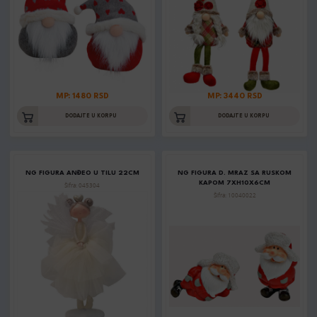
MP: 1480 RSD
MP: 3440 RSD
DODAJTE U KORPU
DODAJTE U KORPU
NG FIGURA ANĐEO U TILU 22CM
NG FIGURA D. MRAZ SA RUSKOM
KAPOM 7XH10X6CM
Šifra: 045304
Šifra: 10040022