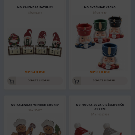
NG KALENDAR PATULJCI
NG SVEĆNJAK KRCKO
Šifra: 58214
Šifra: 57569
MP: 540 RSD
MP: 370 RSD
DODAJTE U KORPU
DODAJTE U KORPU
NG KALENDAR 'GINGER COOKIE'
NG FIGURA SOVA U DŽEMPERIĆU
6X9CM
Šifra: 53417
Šifra: 10027936