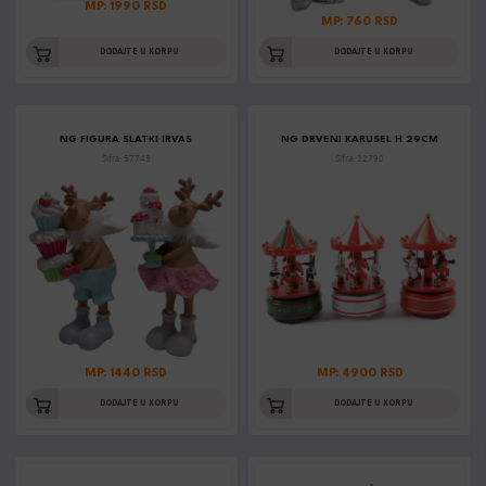
MP: 1990 RSD
MP: 760 RSD
DODAJTE U KORPU
DODAJTE U KORPU
NG FIGURA SLATKI IRVAS
NG DRVENI KARUSEL H 29CM
Šifra: 57743
Šifra: 22790
MP: 1440 RSD
MP: 4900 RSD
DODAJTE U KORPU
DODAJTE U KORPU