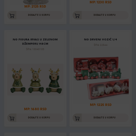
MP: 1230 RSD
MP: 2125 RSD
DODAJTE U KORPU
DODAJTE U KORPU
NG FIGURA IRVAS U ZELENOM
NG DRVENI VOZIĆ 1/4
DŽEMPERU H8CM
Šifra: 22844
Šifra: 10040185
MP: 1225 RSD
MP: 1680 RSD
DODAJTE U KORPU
DODAJTE U KORPU