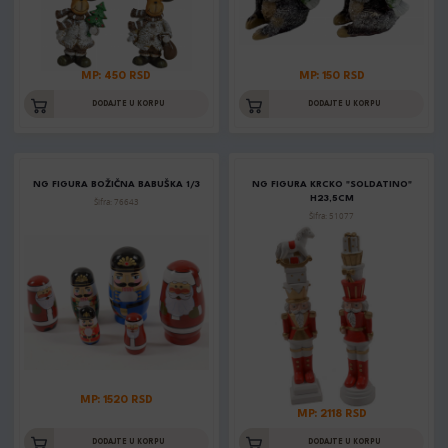
MP: 450 RSD
MP: 150 RSD
DODAJTE U KORPU
DODAJTE U KORPU
NG FIGURA BOŽIČNA BABUŠKA 1/3
NG FIGURA KRCKO "SOLDATINO"
H23,5CM
Šifra: 76643
Šifra: 51077
MP: 1520 RSD
MP: 2118 RSD
DODAJTE U KORPU
DODAJTE U KORPU