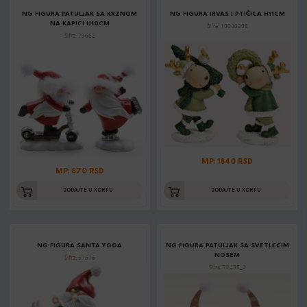
NG FIGURA PATULJAK SA KRZNOM
NG FIGURA IRVAS I PTIČICA H11CM
NA KAPICI H10CM
Šifra: 10040208
Šifra: 73662
MP: 1840 RSD
MP: 870 RSD
DODAJTE U KORPU
DODAJTE U KORPU
NG FIGURA SANTA YOGA
NG FIGURA PATULJAK SA SVETLECIM
NOSEM
Šifra: 57576
Šifra: 72485_2