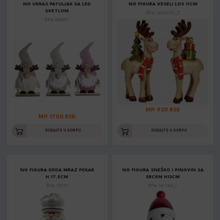
NG UKRAS PATULJAK SA LED
NG FIGURA VESELI LOS 11CM
SVETLOM
Šifra: 10040161_2
Šifra: 060891
MP: 920 RSD
MP: 1700 RSD
DODAJTE U KORPU
DODAJTE U KORPU
NG FIGURA DEDA MRAZ PEKAR
NG FIGURA SNEŠKO I PINGVIN SA
H.17,5CM
SRCEM H13CM
Šifra: 15727
Šifra: 181184_1