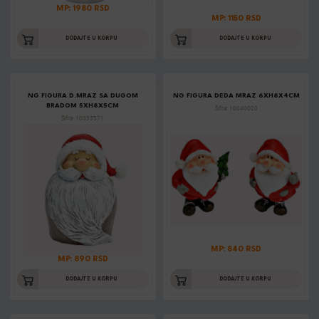
MP: 1980 RSD
MP: 1150 RSD
DODAJTE U KORPU
DODAJTE U KORPU
NG FIGURA D.MRAZ SA DUGOM
NG FIGURA DEDA MRAZ 6XH8X4CM
BRADOM 5XH8X5CM
Šifra: 10040020
Šifra: 10033571
MP: 840 RSD
MP: 890 RSD
DODAJTE U KORPU
DODAJTE U KORPU