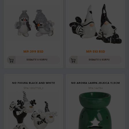
MP: 399 RSD
MP: 510 RSD
DODAJTE U KORPU
DODAJTE U KORPU
NG FIGURA BLACK AND WHITE
NG AROMA LAMPA JELKICA 11,5CM
Šifra: 10027728_2
Šifra: 144784