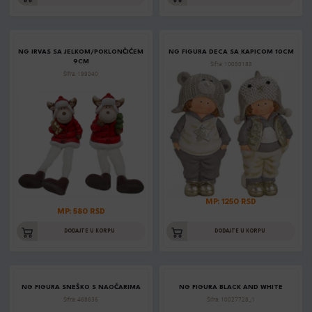
NG IRVAS SA JELKOM/POKLONČIĆEM
NG FIGURA DECA SA KAPICOM 10CM
9CM
Šifra: 10030188
Šifra: 199040
MP: 1250 RSD
MP: 580 RSD
DODAJTE U KORPU
DODAJTE U KORPU
NG FIGURA SNEŠKO S NAOČARIMA
NG FIGURA BLACK AND WHITE
Šifra: 468636
Šifra: 10027728_1