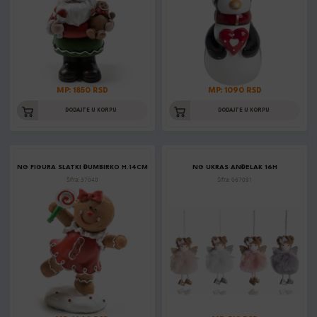
MP: 1850 RSD
MP: 1090 RSD
DODAJTE U KORPU
DODAJTE U KORPU
NG FIGURA SLATKI ĐUMBIRKO H.14CM
NG UKRAS ANĐELAK 16H
Šifra: 37040
Šifra: 067091