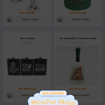
MP: 510 RSD
MP: 1220 RSD
DODAJTE U KORPU
DODAJTE U KORPU
NG PLJOSKA
NG KERAMIČKO ZVONCE H15CM
Šifra: 35770
Šifra: 172809_3
MP: 1980 RSD
MP: 660 RSD
DODAJTE U KORPU
DODAJTE U KORPU