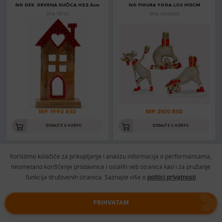
NG DEK. DRVENA KUĆICA H22,5cm
NG FIGURA YOGA LOS H13CM
Šifra: 79100
Šifra: 10043560
MP: 1990 RSD
MP: 2100 RSD
DODAJTE U KORPU
DODAJTE U KORPU
Koristimo kolačiće za prikupljanje i analizu informacija o performansama,
neometano korišćenje prodavnice i ostalih veb stranica kao i za pružanje
NG FIGURICA DEDA M. NA SANKAMA
NG FIGURA IRVAS SA DUGMIĆIMA
H8cm
Šifra: 456837
funkcija društvenih stranica. Saznajte više o
politici privatnosti
Šifra: 047408
PRIHVATAM