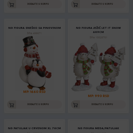
DODAJTE U KORPU
DODAJTE U KORPU
NG FIGURA SNEŠKO SA PINGVINOM
NG FIGURA JEŽIĆ LET IT SNOW
6X9CM
Šifra: 499671
Šifra: 10028701
MP: 1660 RSD
MP: 990 RSD
DODAJTE U KORPU
DODAJTE U KORPU
NG PATULJAK U CRVENOM XL 78CM
NG FIGURA MEDA/PATULJAK