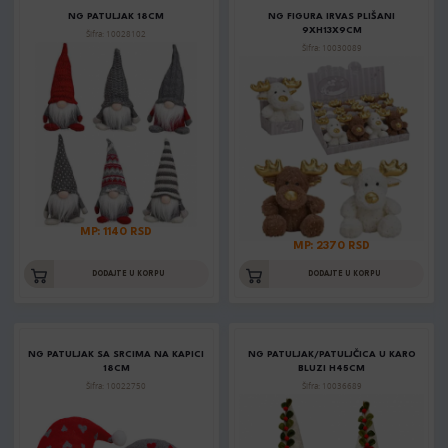
NG PATULJAK 18CM
NG FIGURA IRVAS PLIŠANI
9XH13X9CM
Šifra: 10028102
Šifra: 10030089
MP: 1140 RSD
MP: 2370 RSD
DODAJTE U KORPU
DODAJTE U KORPU
NG PATULJAK SA SRCIMA NA KAPICI
NG PATULJAK/PATULJČICA U KARO
18CM
BLUZI H45CM
Šifra: 10022750
Šifra: 10036689