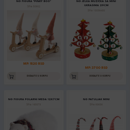
NG FIGURA "PINKY BOO"
NG JELKA MUZIČKA SA MINI
UKRASIMA 29CM
Šifra: 50902
Šifra: 10056480
MP: 1520 RSD
MP: 3700 RSD
DODAJTE U KORPU
DODAJTE U KORPU
NG FIGURA POLARNI MEDA 12X7CM
NG PATULJAK MINI
Šifra: 165073
Šifra: 93636