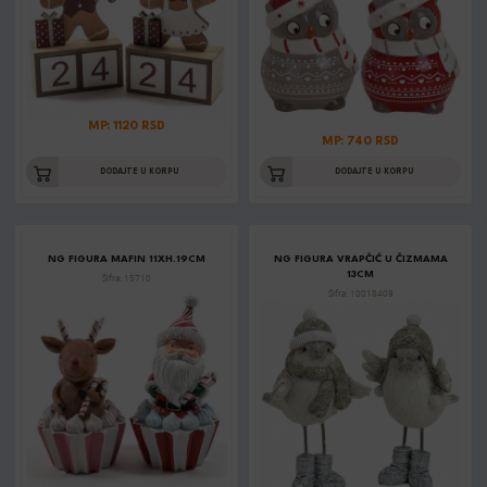
MP: 1120 RSD
MP: 740 RSD
DODAJTE U KORPU
DODAJTE U KORPU
NG FIGURA MAFIN 11XH.19CM
NG FIGURA VRAPČIĆ U ČIZMAMA
13CM
Šifra: 15710
Šifra: 10018409