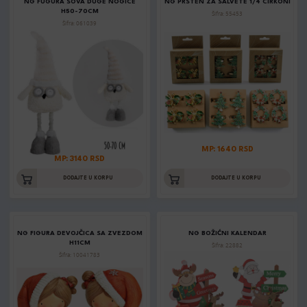
NG FUGURA SOVA DUGE NOGICE
NG PRSTEN ZA SALVETE 1/4 CIRKONI
H50-70CM
Šifra: 55453
Šifra: 061039
MP: 1640 RSD
MP: 3140 RSD
DODAJTE U KORPU
DODAJTE U KORPU
NG FIGURA DEVOJČICA SA ZVEZDOM
NG BOŽIĆNI KALENDAR
H11CM
Šifra: 22882
Šifra: 10041783