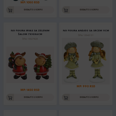
MP: 1050 RSD
DODAJTE U KORPU
DODAJTE U KORPU
NG FIGURA IRVAS SA ZELENIM
NG FIGURA ANDJEO SA SRCEM 11CM
ŠALOM 7X10X6CM
Šifra: 10040131
Šifra: 10027926
MP: 990 RSD
MP: 1450 RSD
DODAJTE U KORPU
DODAJTE U KORPU