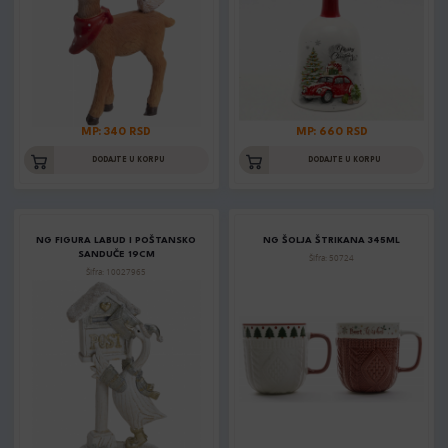
MP: 340 RSD
MP: 660 RSD
DODAJTE U KORPU
DODAJTE U KORPU
NG FIGURA LABUD I POŠTANSKO
NG ŠOLJA ŠTRIKANA 345ML
SANDUČE 19CM
Šifra: 50724
Šifra: 10027965