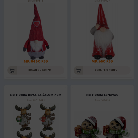
Šifra: 059316
Šifra: 141627
MP: 8460 RSD
MP: 650 RSD
DODAJTE U KORPU
DODAJTE U KORPU
NG FIGURA IRVAS SA ŠALOM 7CM
NG FIGURA LENJIVAC
Šifra: 10012692
Šifra: 468648