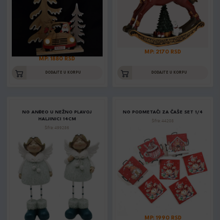
MP: 2170 RSD
MP: 1880 RSD
DODAJTE U KORPU
DODAJTE U KORPU
NG ANĐEO U NEŽNO PLAVOJ
NG PODMETAČI ZA ČAŠE SET 1/4
HALJINICI 14CM
Šifra: 44208
Šifra: 499286
MP: 1990 RSD