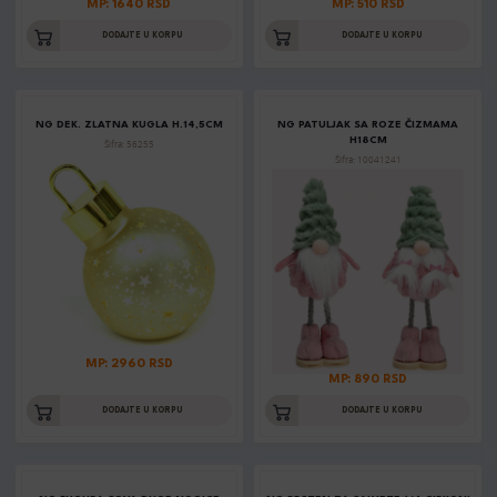
MP: 1640 RSD
MP: 510 RSD
DODAJTE U KORPU
DODAJTE U KORPU
NG DEK. ZLATNA KUGLA H.14,5CM
NG PATULJAK SA ROZE ČIZMAMA
H18CM
Šifra: 56255
Šifra: 10041241
MP: 2960 RSD
MP: 890 RSD
DODAJTE U KORPU
DODAJTE U KORPU