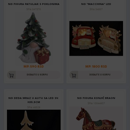
NG FIGURA PATULJAK S POKLONIMA
NG "MACCHINA" LED
Šifra: 047370
Šifra: 54807
MP: 590 RSD
MP: 1800 RSD
DODAJTE U KORPU
DODAJTE U KORPU
NG DEDA MRAZ U AUTU SA LED SV.
NG FIGURA KONJIĆ BRAON
H35,5CM
Šifra: 10044657
Šifra: 46529