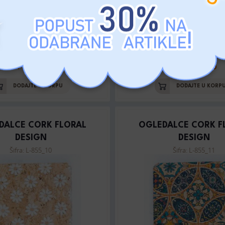
MP: 1620 RSD
MP: 1620 RSD
DODAJTE U KORPU
DODAJTE U KORP
DALCE CORK FLORAL
OGLEDALCE CORK F
DESIGN
DESIGN
Šifra: L-855_10
Šifra: L-855_11