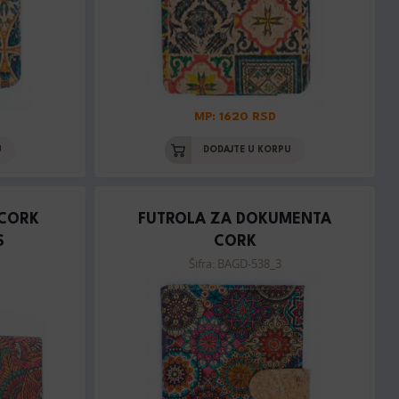
MP: 1620 RSD
U
DODAJTE U KORPU
 CORK
FUTROLA ZA DOKUMENTA
S
CORK
Šifra: BAGD-538_3