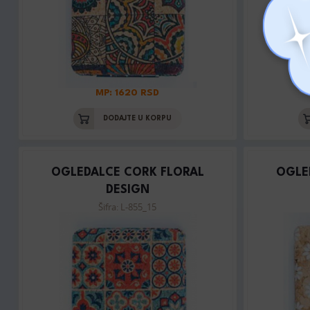
MP: 1620 RSD
DODAJTE U KORPU
OGLEDALCE CORK FLORAL
OGLE
DESIGN
Šifra: L-855_15