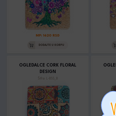
MP: 1620 RSD
DODAJTE U KORPU
OGLEDALCE CORK FLORAL
OGLE
DESIGN
Šifra: L-855_8