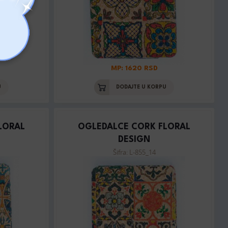
MP: 1620 RSD
U
DODAJTE U KORPU
LORAL
OGLEDALCE CORK FLORAL
DESIGN
Šifra: L-855_14