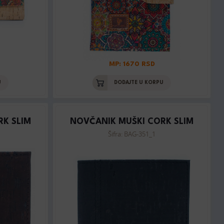
MP: 1670 RSD
U
DODAJTE U KORPU
RK SLIM
NOVČANIK MUŠKI CORK SLIM
Šifra: BAG-351_1