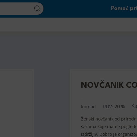
Pomoć pri
NOVČANIK CO
komad
PDV:
20
%
Ši
Ženski novčanik od prirodn
šarama koje mame poglede. 
izdržljiv. Dobro je organiz