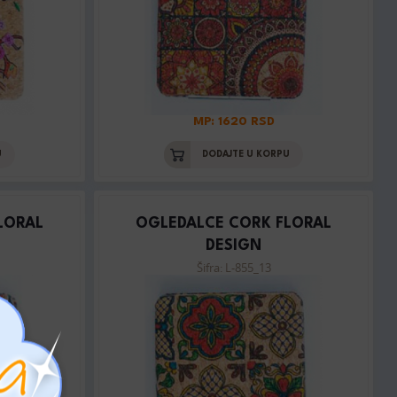
MP: 1620 RSD
U
DODAJTE U KORPU
LORAL
OGLEDALCE CORK FLORAL
DESIGN
Šifra: L-855_13