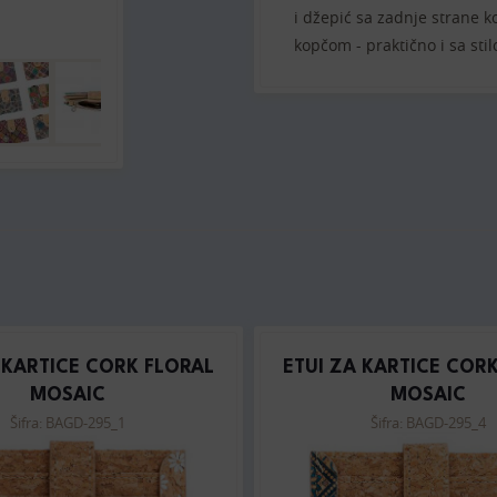
i džepić sa zadnje strane k
kopčom - praktično i sa st
 KARTICE CORK FLORAL
ETUI ZA KARTICE COR
MOSAIC
MOSAIC
Šifra: BAGD-295_1
Šifra: BAGD-295_4