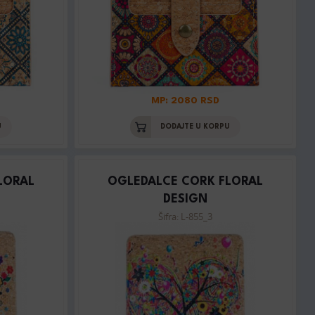
MP: 2080 RSD
U
DODAJTE U KORPU
LORAL
OGLEDALCE CORK FLORAL
DESIGN
Šifra: L-855_3