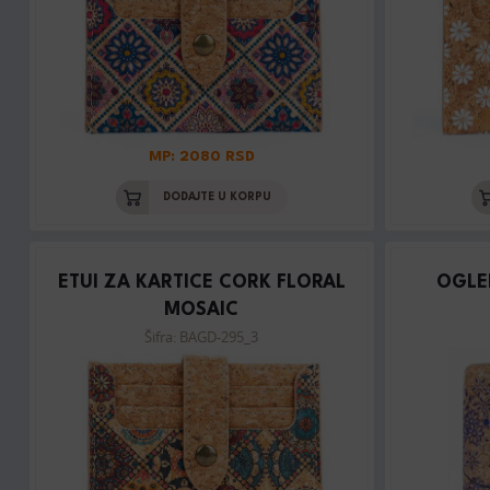
MP: 2080 RSD
DODAJTE U KORPU
ETUI ZA KARTICE CORK FLORAL
OGLE
MOSAIC
Šifra: BAGD-295_3