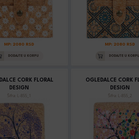
MP: 2080 RSD
MP: 2080 RSD
DODAJTE U KORPU
DODAJTE U KORP
DALCE CORK FLORAL
OGLEDALCE CORK F
DESIGN
DESIGN
Šifra: L-855_1
Šifra: L-855_2