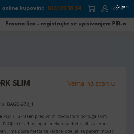
Zatvori
 online kupovini:
013/33 18 34
LOG IN
Pravna lica - registrujte se upisivanjem PIB-a
Nema na stanju
RK SLIM
fra:
BAGD-272_1
e PLUTE, ukrašen predivnim, živopisnim portugalskim
Pažljivo izrađen, lagan, mekan na dodir, ali izuzetno
ovan , ima dosta mesta za kartice, odeljak za papirni novac