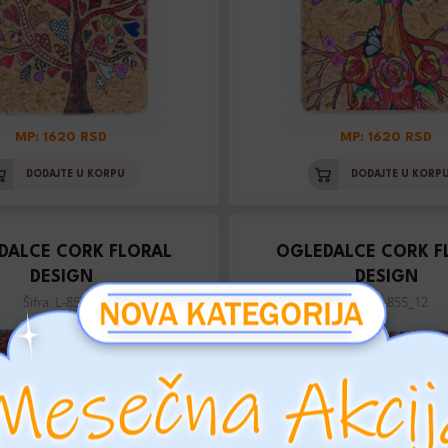
MP: 1620 RSD
MP: 1620 RSD
DODAJTE U KORPU
DODAJTE U KORP
DALCE CORK FLORAL
OGLEDALCE CORK F
DESIGN
DESIGN
Šifra: L-855_9
Šifra: L-855_12