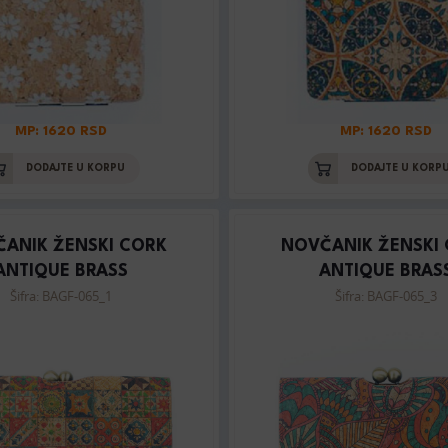
MP: 1620 RSD
MP: 1620 RSD
DODAJTE U KORPU
DODAJTE U KORP
ANIK ŽENSKI CORK
NOVČANIK ŽENSKI
ANTIQUE BRASS
ANTIQUE BRAS
Šifra: BAGF-065_1
Šifra: BAGF-065_3