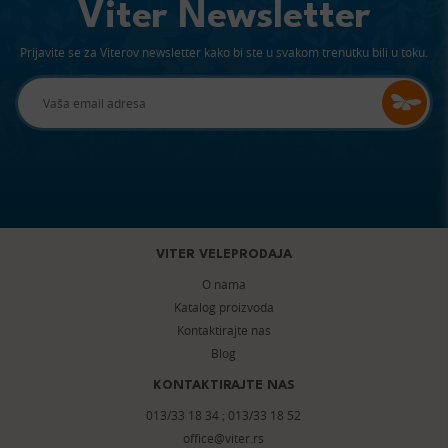
Viter Newsletter
Prijavite se za Viterov newsletter kako bi ste u svakom trenutku bili u toku.
VITER VELEPRODAJA
O nama
Katalog proizvoda
Kontaktirajte nas
Blog
KONTAKTIRAJTE NAS
013/33 18 34
;
013/33 18 52
office@viter.rs