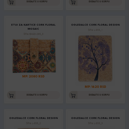
DODAJTE U KORPU
DODAJTE U KORPU
ETUI ZA KARTICE CORK FLORAL
OGLEDALCE CORK FLORAL DESIGN
MOSAIC
Šifra: L-855_1
Šifra: BAGD-295_3
MP: 2080 RSD
MP: 1620 RSD
DODAJTE U KORPU
DODAJTE U KORPU
OGLEDALCE CORK FLORAL DESIGN
OGLEDALCE CORK FLORAL DESIGN
Šifra: L-855_2
Šifra: L-855_3