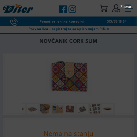
Zatvori
Pomoć pri online kupovini:
013/33 18 34
Pravna lica - registrujte se upisivanjem PIB-a
NOVČANIK CORK SLIM
Nema na stanju