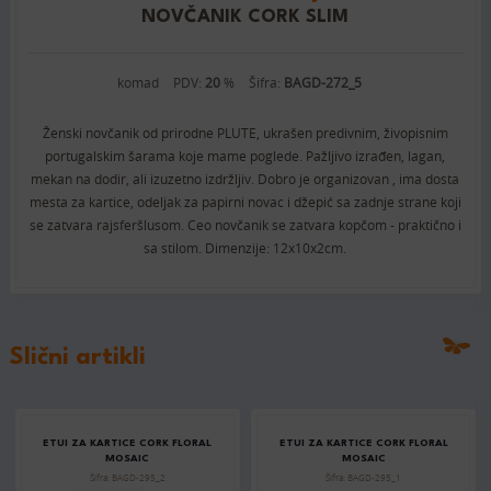
NOVČANIK CORK SLIM
komad
PDV:
20
%
Šifra:
BAGD-272_5
Ženski novčanik od prirodne PLUTE, ukrašen predivnim, živopisnim
portugalskim šarama koje mame poglede. Pažljivo izrađen, lagan,
mekan na dodir, ali izuzetno izdržljiv. Dobro je organizovan , ima dosta
mesta za kartice, odeljak za papirni novac i džepić sa zadnje strane koji
se zatvara rajsferšlusom. Ceo novčanik se zatvara kopčom - praktično i
sa stilom. Dimenzije: 12x10x2cm.
Slični artikli
ETUI ZA KARTICE CORK FLORAL
ETUI ZA KARTICE CORK FLORAL
MOSAIC
MOSAIC
Šifra: BAGD-295_2
Šifra: BAGD-295_1