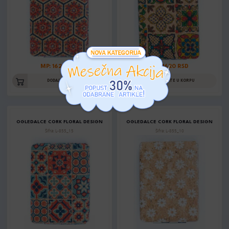
MP: 1620 RSD
MP: 1620 RSD
DODAJTE U KORPU
DODAJTE U KORPU
OGLEDALCE CORK FLORAL DESIGN
OGLEDALCE CORK FLORAL DESIGN
Šifra: L-855_15
Šifra: L-855_10