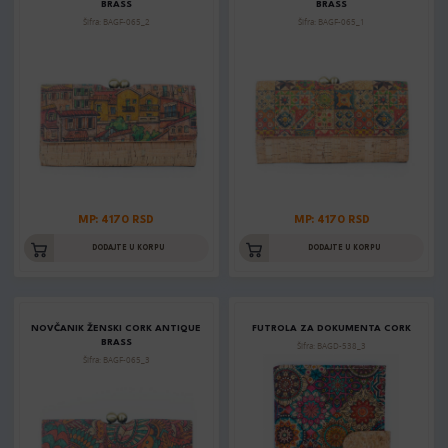
BRASS
BRASS
Šifra: BAGF-065_2
Šifra: BAGF-065_1
MP: 4170 RSD
MP: 4170 RSD
DODAJTE U KORPU
DODAJTE U KORPU
NOVČANIK ŽENSKI CORK ANTIQUE
FUTROLA ZA DOKUMENTA CORK
BRASS
Šifra: BAGD-538_3
Šifra: BAGF-065_3