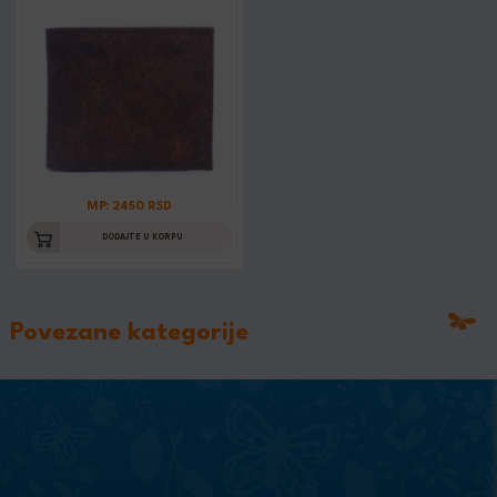
MP: 2450 RSD
DODAJTE U KORPU
Povezane kategorije