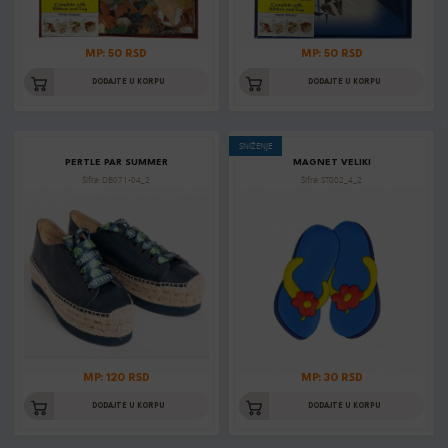
MP: 50 RSD
MP: 50 RSD
DODAJTE U KORPU
DODAJTE U KORPU
SNIŽENJE
PERTLE PAR SUMMER
MAGNET VELIKI
Šifra: DB071-04_2
Šifra: ST002_4_2
MP: 120 RSD
MP: 30 RSD
DODAJTE U KORPU
DODAJTE U KORPU