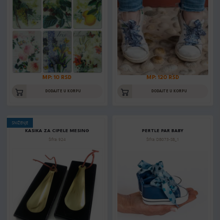
MP: 10 RSD
MP: 120 RSD
DODAJTE U KORPU
DODAJTE U KORPU
SNIŽENJE
KASIKA ZA CIPELE MESING
PERTLE PAR BABY
Šifra: 924
Šifra: DB073-SB_1