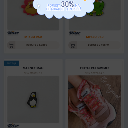
MP: 30 RSD
MP: 30 RSD
DODAJTE U KORPU
DODAJTE U KORPU
SNIŽENJE
MAGNET MALI
PERTLE PAR SUMMER
Šifra: ST002S_2_2
Šifra: DB071-04_3