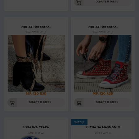
DODAJTE U KORPU
PERTLE PAR SAFARI
PERTLE PAR SAFARI
Šifra: DB071-01_2
Šifra: DB071-01_1
MP: 120 RSD
MP: 120 RSD
DODAJTE U KORPU
DODAJTE U KORPU
SNIŽENJE
UKRASNA TRAKA
KUTIJA SA MASNOM M
Šifra: 440602
Šifra: 803M_8