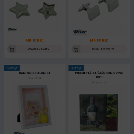
MP: 10 RSD
MP: 50 RSD
DODAJTE U KORPU
DODAJTE U KORPU
SNIŽENJE
SNIŽENJE
RAM 10x15 HALJINICA
PODMETAČ ZA ČAŠU CRNO VINO
11X11
Šifra: KT28F
Šifra: 147178