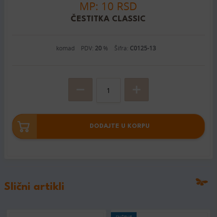
MP: 10 RSD
ČESTITKA CLASSIC
komad
PDV:
20
%
Šifra:
C0125-13
DODAJTE U KORPU
Slični artikli
SNIŽENJE