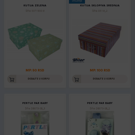
SNIŽENJE
KUTIJA ZELENA
KUTIJA SKLOPIVA SREDNJA
Šifra: 5371900-9
Šifra: 851M_2
MP: 50 RSD
MP: 100 RSD
DODAJTE U KORPU
DODAJTE U KORPU
PERTLE PAR BABY
PERTLE PAR BABY
Šifra: DB073-SB_3
Šifra: DB073-SB_2