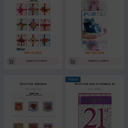
MP: 10 RSD
MP: 120 RSD
DODAJTE U KORPU
DODAJTE U KORPU
SNIŽENJE
ČESTITKA SREDNJA
ČESTITKA AGE 21 FEMALE XL
Šifra: 500C-346
Šifra: 4989-C