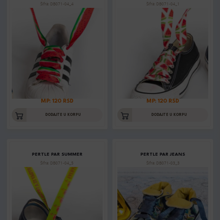
Šifra: DB071-04_4
Šifra: DB071-04_1
MP: 120 RSD
MP: 120 RSD
DODAJTE U KORPU
DODAJTE U KORPU
PERTLE PAR SUMMER
PERTLE PAR JEANS
Šifra: DB071-04_5
Šifra: DB071-03_3