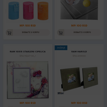
MP: 100 RSD
MP: 100 RSD
DODAJTE U KORPU
DODAJTE U KORPU
SNIŽENJE
RAM 10X15 STAKLENI CIPELICA
RAM HAROLD
Šifra: HS24719A_1
Šifra: 4059000
MP: 100 RSD
MP: 100 RSD