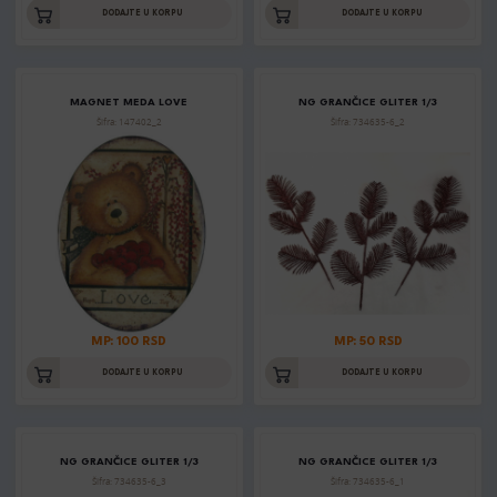
DODAJTE U KORPU
DODAJTE U KORPU
MAGNET MEDA LOVE
NG GRANČICE GLITER 1/3
Šifra: 147402_2
Šifra: 734635-6_2
MP: 100 RSD
MP: 50 RSD
DODAJTE U KORPU
DODAJTE U KORPU
NG GRANČICE GLITER 1/3
NG GRANČICE GLITER 1/3
Šifra: 734635-6_3
Šifra: 734635-6_1