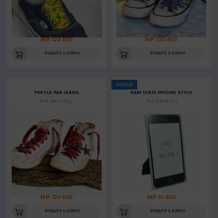
MP: 120 RSD
MP: 120 RSD
DODAJTE U KORPU
DODAJTE U KORPU
SNIŽENJE
PERTLE PAR JEANS
RAM 10X15 IPHONE STYLE
Šifra: DB071-03_2
Šifra: SCB-553D-4
MP: 120 RSD
MP: 10 RSD
DODAJTE U KORPU
DODAJTE U KORPU