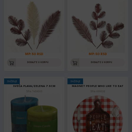
MP: 50 RSD
MP: 50 RSD
DODAJTE U KORPU
DODAJTE U KORPU
SNIŽENJE
SNIŽENJE
SVEĆA PLAVA/ZELENA 7.5CM
MAGNET PEOPLE WHO LIKE TO EAT
Šifra: 7459000
Šifra: 639338