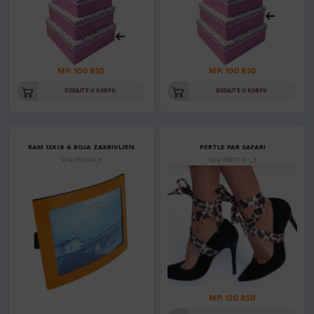
MP: 100 RSD
MP: 100 RSD
DODAJTE U KORPU
DODAJTE U KORPU
RAM 13X18 6 BOJA ZAKRIVLJEN
PERTLE PAR SAFARI
Šifra: 955684_6
Šifra: DB071-01_3
MP: 120 RSD