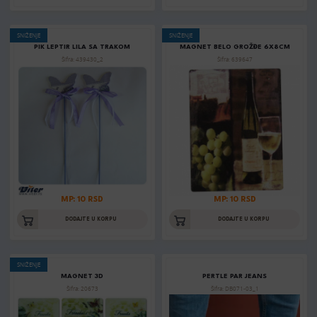
SNIŽENJE
SNIŽENJE
PIK LEPTIR LILA SA TRAKOM
MAGNET BELO GROŽĐE 6X8CM
Šifra: 439430_2
Šifra: 639647
MP: 10 RSD
MP: 10 RSD
DODAJTE U KORPU
DODAJTE U KORPU
SNIŽENJE
MAGNET 3D
PERTLE PAR JEANS
Šifra: 20673
Šifra: DB071-03_1