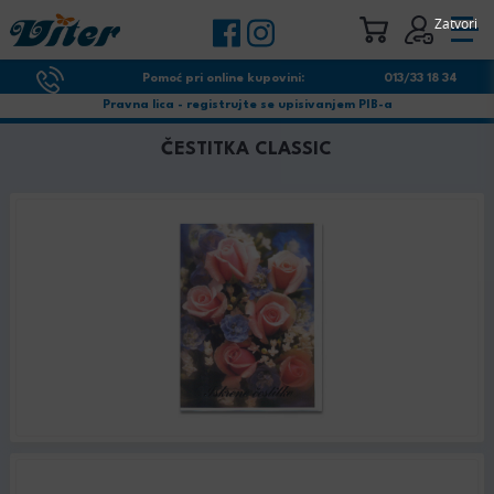
Zatvori
Pomoć pri online kupovini:
013/33 18 34
Pravna lica - registrujte se upisivanjem PIB-a
ČESTITKA CLASSIC