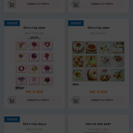
DODAJTE U KORPU
DODAJTE U KORPU
SNIŽENJE
SNIŽENJE
ČESTITKA MINI
ČESTITKA MINI
Šifra: 100CN-256
Šifra: 100CN_5
MP: 10 RSD
MP: 10 RSD
DODAJTE U KORPU
DODAJTE U KORPU
SNIŽENJE
ČESTITKA MALA
PERTLE PAR BABY
Šifra: 200C-388
Šifra: DB073-SB_5