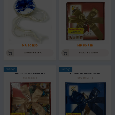
MP: 50 RSD
MP: 50 RSD
DODAJTE U KORPU
DODAJTE U KORPU
SNIŽENJE
SNIŽENJE
KUTIJA SA MASNOM M+
KUTIJA SA MASNOM M+
Šifra: 803Mx_9
Šifra: 803Mx_10