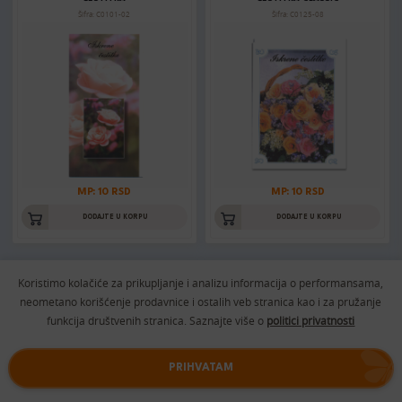
Šifra: C0101-02
Šifra: C0125-08
MP: 10 RSD
MP: 10 RSD
DODAJTE U KORPU
DODAJTE U KORPU
Koristimo kolačiće za prikupljanje i analizu informacija o performansama,
ČESTITKA CLASSIC
ČESTITKA CLASSIC
neometano korišćenje prodavnice i ostalih veb stranica kao i za pružanje
Šifra: C0125-12
Šifra: C0125-02
funkcija društvenih stranica. Saznajte više o
politici privatnosti
PRIHVATAM