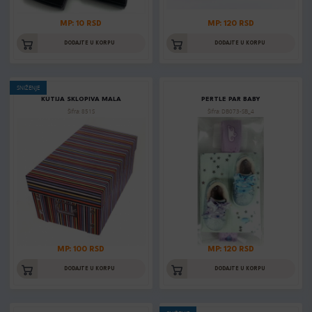
MP: 10 RSD
MP: 120 RSD
DODAJTE U KORPU
DODAJTE U KORPU
SNIŽENJE
KUTIJA SKLOPIVA MALA
PERTLE PAR BABY
Šifra: 851S
Šifra: DB073-SB_4
MP: 100 RSD
MP: 120 RSD
DODAJTE U KORPU
DODAJTE U KORPU