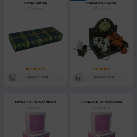
KUTIJA TARTAN
FIGURA HELLOWEEN
Šifra: K21984
Šifra: 152145
MP: 50 RSD
MP: 10 RSD
DODAJTE U KORPU
DODAJTE U KORPU
KUTIJA GIRL SA MAŠNICOM
KUTIJA GIRL SA MAŠNICOM
Šifra: 391031-4
Šifra: 391031-3