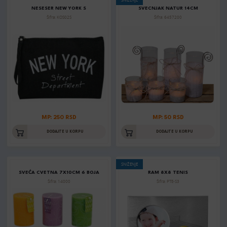
NESESER NEW YORK S
SVECNJAK NATUR 14CM
Šifra: KOS02S
Šifra: 6457200
MP: 250 RSD
MP: 50 RSD
DODAJTE U KORPU
DODAJTE U KORPU
SNIŽENJE
SVEĆA CVETNA 7X10CM 6 BOJA
RAM 8X8 TENIS
Šifra: 14000
Šifra: PTE-S3