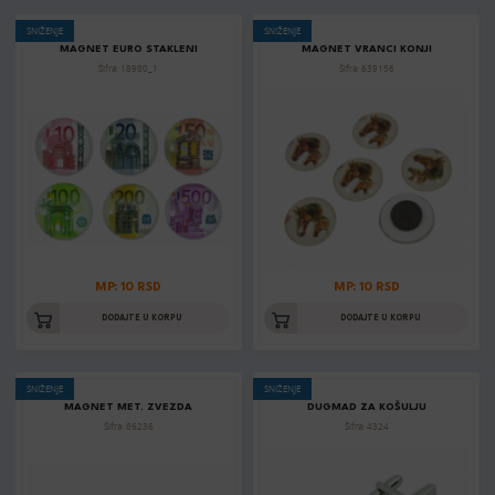
SNIŽENJE
SNIŽENJE
MAGNET EURO STAKLENI
MAGNET VRANCI KONJI
Šifra: 18980_1
Šifra: 639156
MP: 10 RSD
MP: 10 RSD
DODAJTE U KORPU
DODAJTE U KORPU
SNIŽENJE
SNIŽENJE
MAGNET MET. ZVEZDA
DUGMAD ZA KOŠULJU
Šifra: 86236
Šifra: 4324