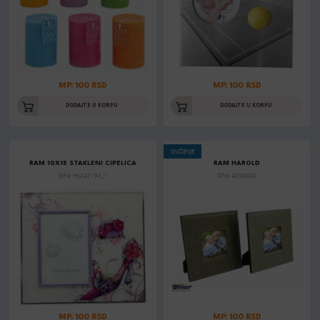
MP: 100 RSD
MP: 100 RSD
DODAJTE U KORPU
DODAJTE U KORPU
SNIŽENJE
RAM 10X15 STAKLENI CIPELICA
RAM HAROLD
Šifra: HS24719A_1
Šifra: 4059000
MP: 100 RSD
MP: 100 RSD