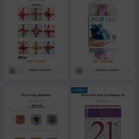
Šifra: 200C-388
Šifra: DB073-SB_5
MP: 10 RSD
MP: 120 RSD
DODAJTE U KORPU
DODAJTE U KORPU
SNIŽENJE
ČESTITKA SREDNJA
ČESTITKA AGE 21 FEMALE XL
Šifra: 500C-346
Šifra: 4989-C