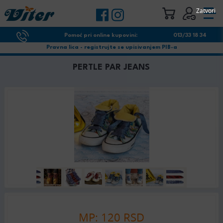
Zatvori
Pomoć pri online kupovini:
013/33 18 34
Pravna lica - registrujte se upisivanjem PIB-a
PERTLE PAR JEANS
MP: 120 RSD