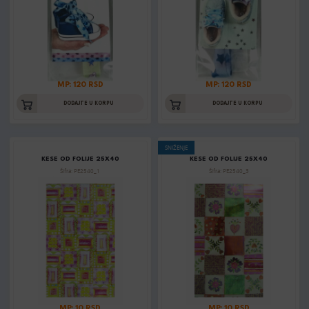
MP: 120 RSD
MP: 120 RSD
DODAJTE U KORPU
DODAJTE U KORPU
SNIŽENJE
KESE OD FOLIJE 25X40
KESE OD FOLIJE 25X40
Šifra: PE2540_1
Šifra: PE2540_3
MP: 10 RSD
MP: 10 RSD