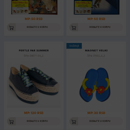
MP: 50 RSD
MP: 50 RSD
DODAJTE U KORPU
DODAJTE U KORPU
SNIŽENJE
PERTLE PAR SUMMER
MAGNET VELIKI
Šifra: DB071-04_2
Šifra: ST002_4_2
MP: 120 RSD
MP: 30 RSD
DODAJTE U KORPU
DODAJTE U KORPU