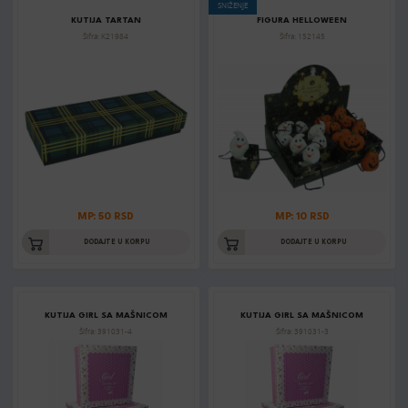
SNIŽENJE
KUTIJA TARTAN
FIGURA HELLOWEEN
Šifra: K21984
Šifra: 152145
MP: 50 RSD
MP: 10 RSD
DODAJTE U KORPU
DODAJTE U KORPU
KUTIJA GIRL SA MAŠNICOM
KUTIJA GIRL SA MAŠNICOM
Šifra: 391031-4
Šifra: 391031-3