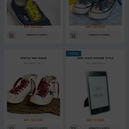
MP: 120 RSD
MP: 120 RSD
DODAJTE U KORPU
DODAJTE U KORPU
SNIŽENJE
PERTLE PAR JEANS
RAM 10X15 IPHONE STYLE
Šifra: DB071-03_2
Šifra: SCB-553D-4
MP: 120 RSD
MP: 10 RSD
DODAJTE U KORPU
DODAJTE U KORPU