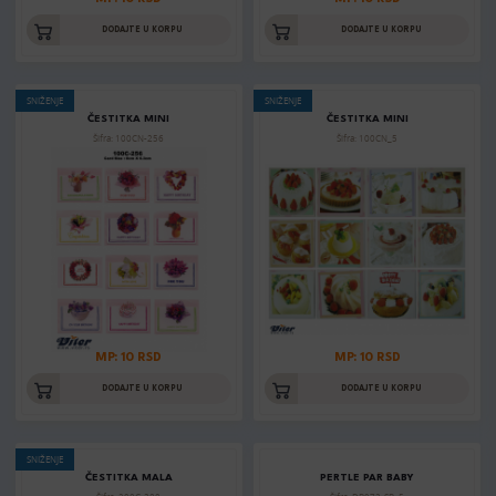
DODAJTE U KORPU
DODAJTE U KORPU
SNIŽENJE
SNIŽENJE
ČESTITKA MINI
ČESTITKA MINI
Šifra: 100CN-256
Šifra: 100CN_5
MP: 10 RSD
MP: 10 RSD
DODAJTE U KORPU
DODAJTE U KORPU
SNIŽENJE
ČESTITKA MALA
PERTLE PAR BABY