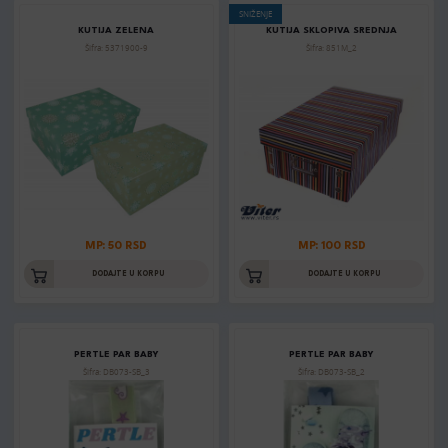
SNIŽENJE
KUTIJA ZELENA
KUTIJA SKLOPIVA SREDNJA
Šifra: 5371900-9
Šifra: 851M_2
MP: 50 RSD
MP: 100 RSD
DODAJTE U KORPU
DODAJTE U KORPU
PERTLE PAR BABY
PERTLE PAR BABY
Šifra: DB073-SB_3
Šifra: DB073-SB_2