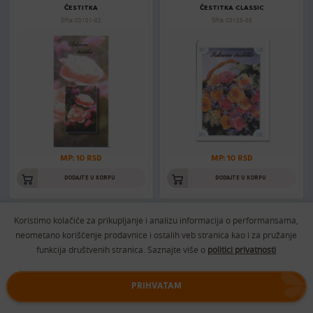
ČESTITKA
ČESTITKA CLASSIC
Šifra: C0101-02
Šifra: C0125-08
MP: 10 RSD
MP: 10 RSD
DODAJTE U KORPU
DODAJTE U KORPU
Koristimo kolačiće za prikupljanje i analizu informacija o performansama,
neometano korišćenje prodavnice i ostalih veb stranica kao i za pružanje
ČESTITKA CLASSIC
ČESTITKA CLASSIC
Šifra: C0125-12
Šifra: C0125-02
funkcija društvenih stranica. Saznajte više o
politici privatnosti
PRIHVATAM