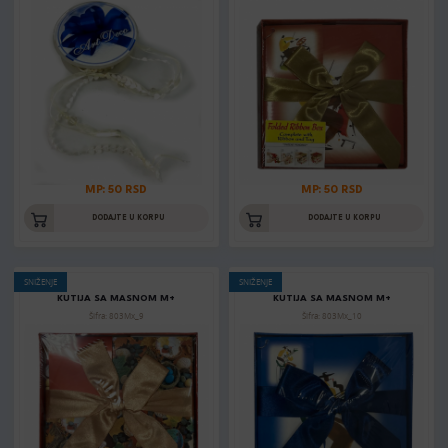
MP: 50 RSD
MP: 50 RSD
DODAJTE U KORPU
DODAJTE U KORPU
SNIŽENJE
SNIŽENJE
KUTIJA SA MASNOM M+
KUTIJA SA MASNOM M+
Šifra: 803Mx_9
Šifra: 803Mx_10