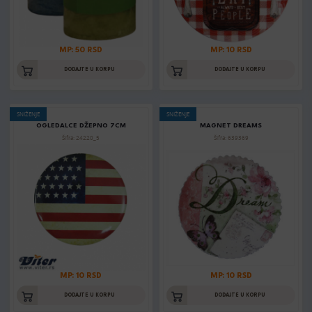
MP: 50 RSD
MP: 10 RSD
DODAJTE U KORPU
DODAJTE U KORPU
SNIŽENJE
SNIŽENJE
OGLEDALCE DŽEPNO 7CM
MAGNET DREAMS
Šifra: 24220_5
Šifra: 639369
MP: 10 RSD
MP: 10 RSD
DODAJTE U KORPU
DODAJTE U KORPU