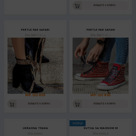
DODAJTE U KORPU
PERTLE PAR SAFARI
PERTLE PAR SAFARI
Šifra: DB071-01_2
Šifra: DB071-01_1
MP: 120 RSD
MP: 120 RSD
DODAJTE U KORPU
DODAJTE U KORPU
SNIŽENJE
UKRASNA TRAKA
KUTIJA SA MASNOM M
Šifra: 440602
Šifra: 803M_8