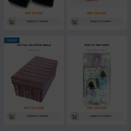
MP: 10 RSD
MP: 120 RSD
DODAJTE U KORPU
DODAJTE U KORPU
SNIŽENJE
KUTIJA SKLOPIVA MALA
PERTLE PAR BABY
Šifra: 851S
Šifra: DB073-SB_4
MP: 100 RSD
MP: 120 RSD
DODAJTE U KORPU
DODAJTE U KORPU