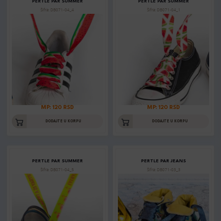
PERTLE PAR SUMMER
PERTLE PAR SUMMER
Šifra: DB071-04_4
Šifra: DB071-04_1
MP: 120 RSD
MP: 120 RSD
DODAJTE U KORPU
DODAJTE U KORPU
PERTLE PAR SUMMER
PERTLE PAR JEANS
Šifra: DB071-04_5
Šifra: DB071-03_3