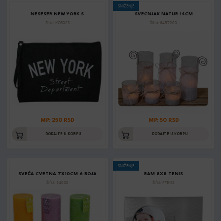
SNIŽENJE
NESESER NEW YORK S
SVECNJAK NATUR 14CM
Šifra: KOS02S
Šifra: 6457200
MP: 250 RSD
MP: 50 RSD
DODAJTE U KORPU
DODAJTE U KORPU
SNIŽENJE
SVEĆA CVETNA 7X10CM 6 BOJA
RAM 8X8 TENIS
Šifra: 14000
Šifra: PTE-S3