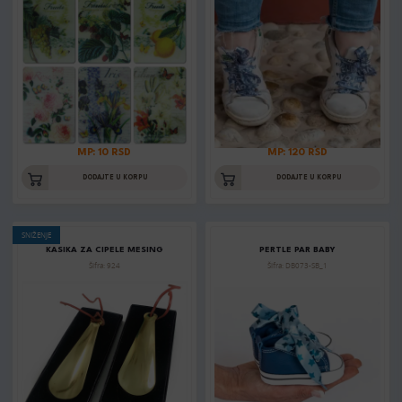
MP: 10 RSD
MP: 120 RSD
DODAJTE U KORPU
DODAJTE U KORPU
SNIŽENJE
KASIKA ZA CIPELE MESING
PERTLE PAR BABY
Šifra: 924
Šifra: DB073-SB_1