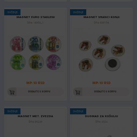
SNIŽENJE
SNIŽENJE
MAGNET EURO STAKLENI
MAGNET VRANCI KONJI
Šifra: 18980_1
Šifra: 639156
MP: 10 RSD
MP: 10 RSD
DODAJTE U KORPU
DODAJTE U KORPU
SNIŽENJE
SNIŽENJE
MAGNET MET. ZVEZDA
DUGMAD ZA KOŠULJU
Šifra: 86236
Šifra: 4324