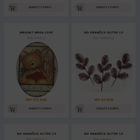
DODAJTE U KORPU
DODAJTE U KORPU
MAGNET MEDA LOVE
NG GRANČICE GLITER 1/3
Šifra: 147402_2
Šifra: 734635-6_2
MP: 100 RSD
MP: 50 RSD
DODAJTE U KORPU
DODAJTE U KORPU
NG GRANČICE GLITER 1/3
NG GRANČICE GLITER 1/3
Šifra: 734635-6_3
Šifra: 734635-6_1