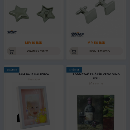
MP: 10 RSD
MP: 50 RSD
DODAJTE U KORPU
DODAJTE U KORPU
SNIŽENJE
SNIŽENJE
RAM 10x15 HALJINICA
PODMETAČ ZA ČAŠU CRNO VINO
11X11
Šifra: KT28F
Šifra: 147178