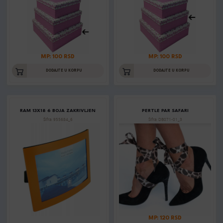
MP: 100 RSD
MP: 100 RSD
DODAJTE U KORPU
DODAJTE U KORPU
RAM 13X18 6 BOJA ZAKRIVLJEN
PERTLE PAR SAFARI
Šifra: 955684_6
Šifra: DB071-01_3
MP: 120 RSD