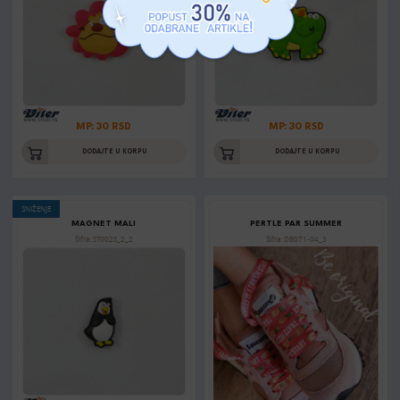
MP: 30 RSD
MP: 30 RSD
DODAJTE U KORPU
DODAJTE U KORPU
SNIŽENJE
MAGNET MALI
PERTLE PAR SUMMER
Šifra: ST002S_2_2
Šifra: DB071-04_3