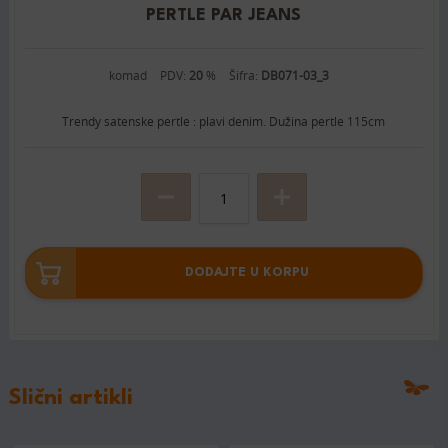
PERTLE PAR JEANS
komad
PDV:
20
%
Šifra:
DB071-03_3
Trendy satenske pertle : plavi denim. Dužina pertle 115cm
DODAJTE U KORPU
Slični artikli