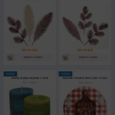
MP: 50 RSD
MP: 50 RSD
DODAJTE U KORPU
DODAJTE U KORPU
SNIŽENJE
SNIŽENJE
SVEĆA PLAVA/ZELENA 7.5CM
MAGNET PEOPLE WHO LIKE TO EAT
Šifra: 7459000
Šifra: 639338