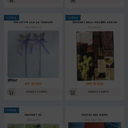
SNIŽENJE
SNIŽENJE
PIK LEPTIR LILA SA TRAKOM
MAGNET BELO GROŽĐE 6X8CM
Šifra: 439430_2
Šifra: 639647
MP: 10 RSD
MP: 10 RSD
DODAJTE U KORPU
DODAJTE U KORPU
SNIŽENJE
MAGNET 3D
PERTLE PAR JEANS
Šifra: 20673
Šifra: DB071-03_1