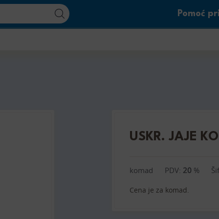
Pomoć pri
USKR. JAJE K
komad
PDV:
20
%
Ši
Cena je za komad.