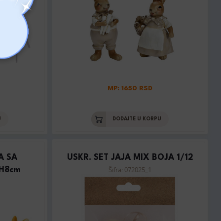
MP: 1650 RSD
U
DODAJTE U KORPU
A SA
USKR. SET JAJA MIX BOJA 1/12
Šifra: 072025_1
H8cm