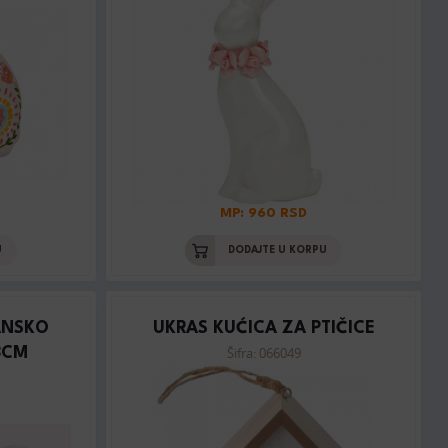
MP: 960 RSD
U
DODAJTE U KORPU
ANSKO
UKRAS KUĆICA ZA PTIČICE
Šifra: 066049
8CM