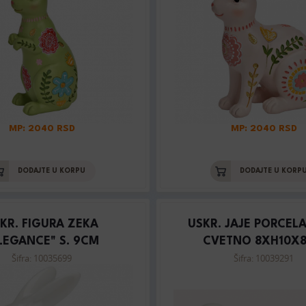
MP: 2040 RSD
MP: 2040 RSD
DODAJTE U KORPU
DODAJTE U KORP
KR. FIGURA ZEKA
USKR. JAJE PORCEL
LEGANCE" S. 9CM
CVETNO 8XH10X
Šifra: 10035699
Šifra: 10039291