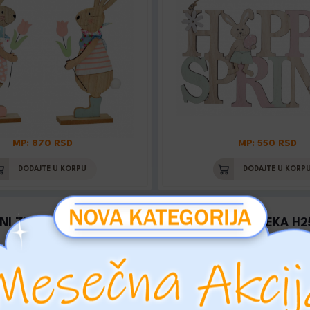
MP: 870 RSD
MP: 550 RSD
DODAJTE U KORPU
DODAJTE U KORP
NI ZEKA NA BICIKLU
USKR. PIK ZEKA H
Šifra: 064806
Šifra: 068952