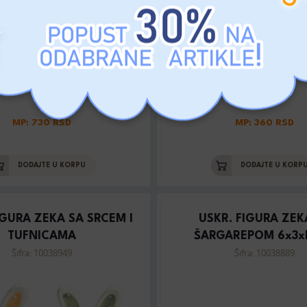
MP: 730 RSD
MP: 360 RSD
DODAJTE U KORPU
DODAJTE U KORP
IGURA ZEKA SA SRCEM I
USKR. FIGURA ZEK
TUFNICAMA
ŠARGAREPOM 6x3x
Šifra: 10038949
Šifra: 10038889