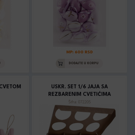
MP: 600 RSD
U
DODAJTE U KORPU
 CVETOM
USKR. SET 1/6 JAJA SA
REZBARENIM CVETIĆIMA
Šifra: 072205