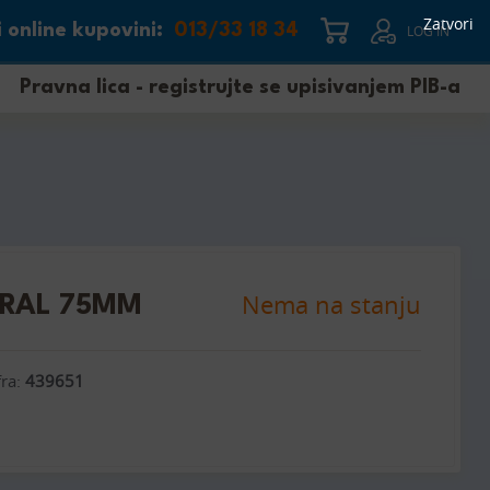
Zatvori
 online kupovini:
013/33 18 34
LOG IN
Pravna lica - registrujte se upisivanjem PIB-a
Nema na stanju
ORAL 75MM
fra:
439651