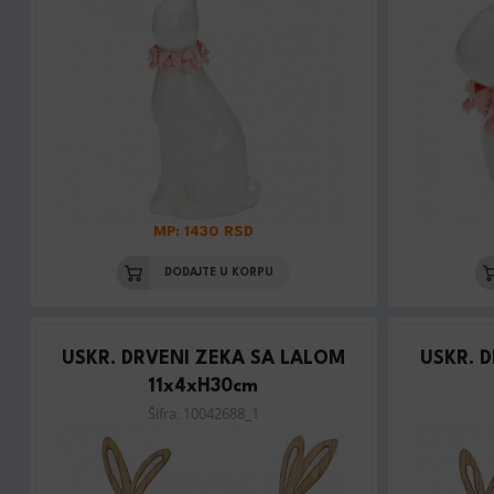
MP: 1430 RSD
DODAJTE U KORPU
USKR. DRVENI ZEKA SA LALOM
USKR. 
11x4xH30cm
Šifra: 10042688_1