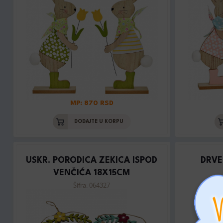
MP: 870 RSD
DODAJTE U KORPU
USKR. PORODICA ZEKICA ISPOD
DRVE
VENČIĆA 18X15CM
Šifra: 064327