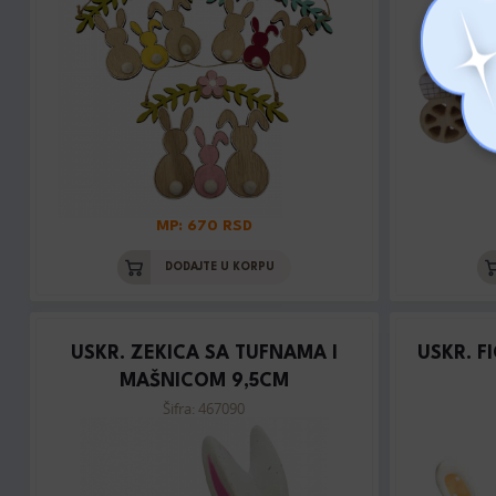
MP: 670 RSD
DODAJTE U KORPU
USKR. ZEKICA SA TUFNAMA I
USKR. F
MAŠNICOM 9,5CM
Šifra: 467090