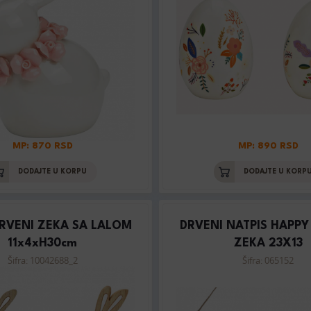
MP: 870 RSD
MP: 890 RSD
DODAJTE U KORPU
DODAJTE U KORP
DRVENI ZEKA SA LALOM
DRVENI NATPIS HAPPY
11x4xH30cm
ZEKA 23X13
Šifra: 10042688_2
Šifra: 065152