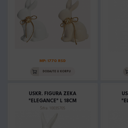
MP: 1770 RSD
DODAJTE U KORPU
USKR. FIGURA ZEKA
US
"ELEGANCE" L 18CM
"E
Šifra: 10035705