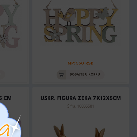
MP: 550 RSD
U
DODAJTE U KORPU
25 CM
USKR. FIGURA ZEKA 7X12X5CM
Šifra: 10035581