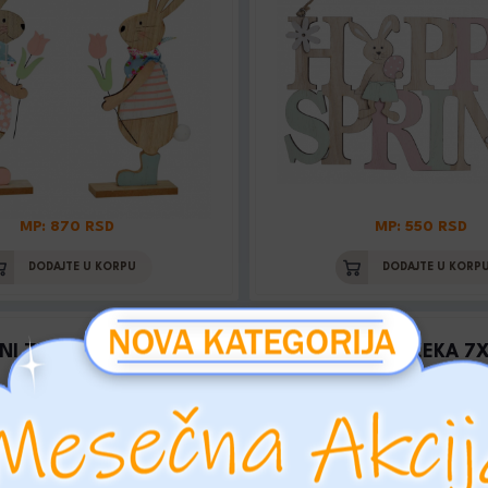
MP: 870 RSD
MP: 550 RSD
DODAJTE U KORPU
DODAJTE U KORP
NI ZEKA NA BICIKLU
USKR. FIGURA ZEKA 7
Šifra: 064806
Šifra: 10035581