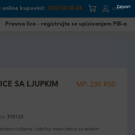
Zatvori
 online kupovini:
013/33 18 34
LOG IN
Pravna lica - registrujte se upisivanjem PIB-a
MP: 230 RSD
ICE SA LJUPKIM
fra:
370120
enskim ručkama. Uskršnji motiv zekica sa veselim