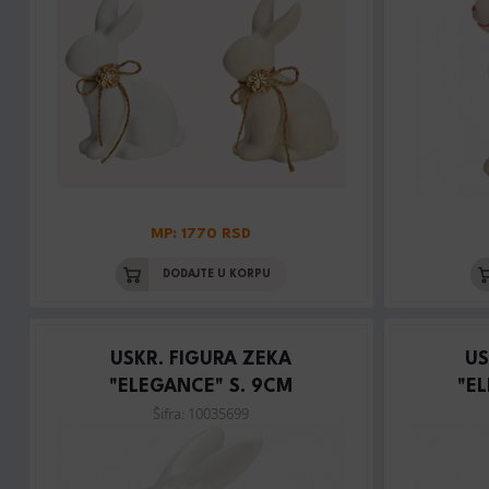
MP: 1770 RSD
DODAJTE U KORPU
USKR. FIGURA ZEKA
US
"ELEGANCE" S. 9CM
"E
Šifra: 10035699