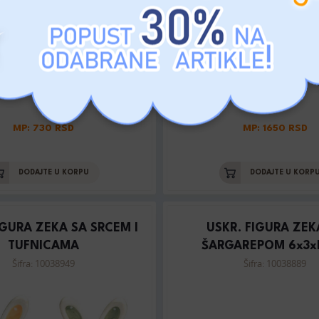
MP: 730 RSD
MP: 1650 RSD
DODAJTE U KORPU
DODAJTE U KORP
IGURA ZEKA SA SRCEM I
USKR. FIGURA ZEK
TUFNICAMA
ŠARGAREPOM 6x3x
Šifra: 10038949
Šifra: 10038889