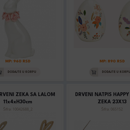
MP: 960 RSD
MP: 890 RSD
DODAJTE U KORPU
DODAJTE U KORP
DRVENI ZEKA SA LALOM
DRVENI NATPIS HAPPY
11x4xH30cm
ZEKA 23X13
Šifra: 10042688_2
Šifra: 065152