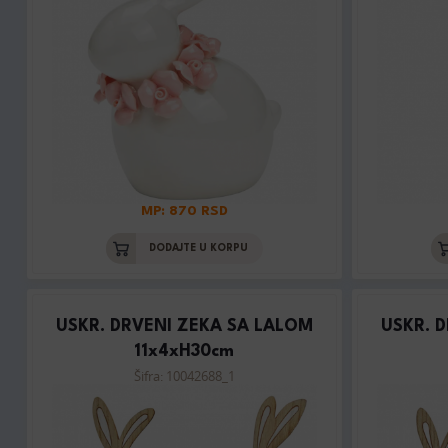
MP: 870 RSD
DODAJTE U KORPU
USKR. DRVENI ZEKA SA LALOM
USKR. 
11x4xH30cm
Šifra: 10042688_1