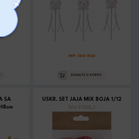
MP: 360 RSD
U
DODAJTE U KORPU
A SA
USKR. SET JAJA MIX BOJA 1/12
Šifra: 072025_2
H8cm