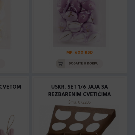
MP: 600 RSD
U
DODAJTE U KORPU
 CVETOM
USKR. SET 1/6 JAJA SA
REZBARENIM CVETIĆIMA
Šifra: 072205