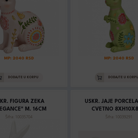
MP: 2040 RSD
MP: 2040 RSD
DODAJTE U KORPU
DODAJTE U KORP
KR. FIGURA ZEKA
USKR. JAJE PORCEL
LEGANCE" M. 16CM
CVETNO 8XH10X
Šifra: 10035704
Šifra: 10039291