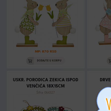
MP: 870 RSD
DODAJTE U KORPU
USKR. PORODICA ZEKICA ISPOD
DRVE
VENČIĆA 18X15CM
Šifra: 064327