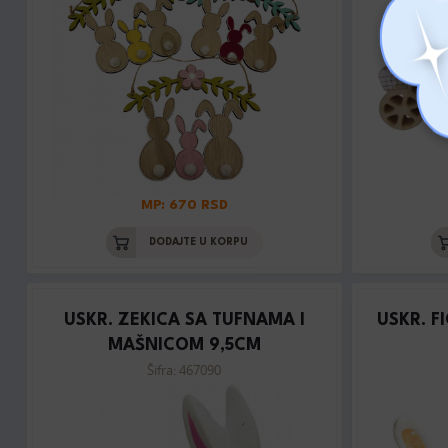
MP: 670 RSD
DODAJTE U KORPU
USKR. ZEKICA SA TUFNAMA I
USKR. F
MAŠNICOM 9,5CM
Šifra: 467090