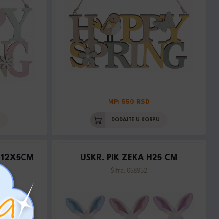
MP: 550 RSD
U
DODAJTE U KORPU
X12X5CM
USKR. PIK ZEKA H25 CM
Šifra: 068952