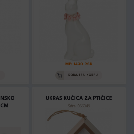
MP: 1430 RSD
U
DODAJTE U KORPU
ANSKO
UKRAS KUĆICA ZA PTIČICE
Šifra: 066049
8CM