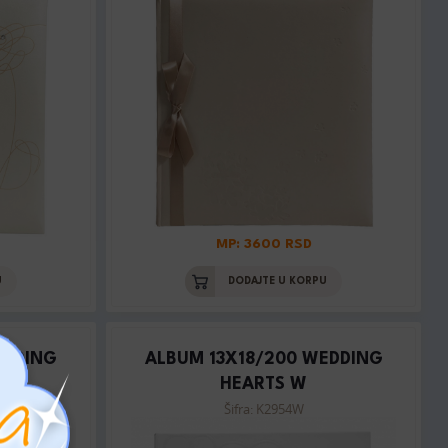
MP: 3600 RSD
U
DODAJTE U KORPU
EDDING
ALBUM 13X18/200 WEDDING
HEARTS W
Šifra: K2954W