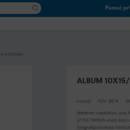
Pomoć pri
NG & EVERYDAY
ALBUM 10X15
komad
PDV:
20
%
Ši
Moderan i upečatljiv, ovaj 
LITTLE THINGS unosi dozu 
fotografija formata 10x15c