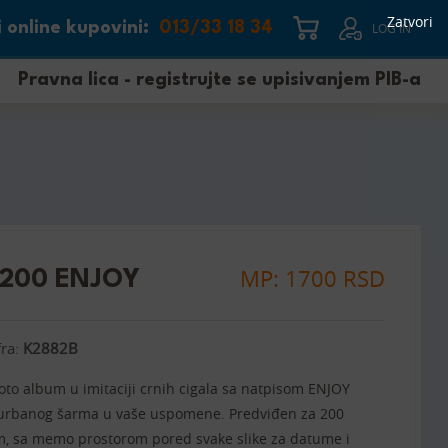
Zatvori
 online kupovini:
013/33 18 34
LOG IN
Pravna lica - registrujte se upisivanjem PIB-a
MP: 1700 RSD
/200 ENJOY
fra:
K2882B
foto album u imitaciji crnih cigala sa natpisom ENJOY
urbanog šarma u vaše uspomene. Predviđen za 200
m, sa memo prostorom pored svake slike za datume i