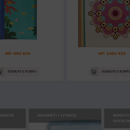
MP: 880 RSD
MP: 2450 RSD
DODAJTE U KORPU
DODAJTE U KORP
RAFIJE
MAGNETI I SITNICE
RAMOVI
10X15CM