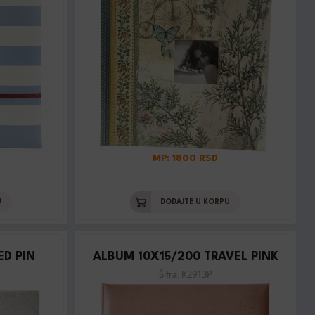
MP: 1800 RSD
U
DODAJTE U KORPU
ED PIN
ALBUM 10X15/200 TRAVEL PINK
Šifra: K2913P