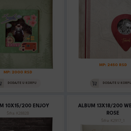
MP: 2450 RSD
MP: 2000 RSD
DODAJTE U KORPU
DODAJTE U KORP
M 10X15/200 ENJOY
ALBUM 13X18/200 W
Šifra: K2882B
ROSE
Šifra: K2917_1