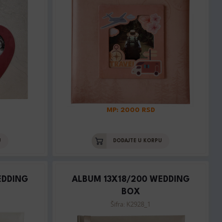
MP: 2000 RSD
U
DODAJTE U KORPU
EDDING
ALBUM 13X18/200 WEDDING
BOX
Šifra: K2928_1