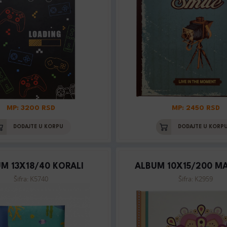
MP: 3200 RSD
MP: 2450 RSD
DODAJTE U KORPU
DODAJTE U KORP
M 13X18/40 KORALI
ALBUM 10X15/200 M
Šifra: K5740
Šifra: K2959