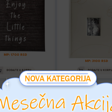
MP: 1700 RSD
MP: 3100 RSD
DODAJTE U KORPU
DODAJTE U KORP
 13X18/200 WEDDING
ALBUM 13X18/200 W
ROSE
BOX
Šifra: K2917_2
Šifra: K2928_2