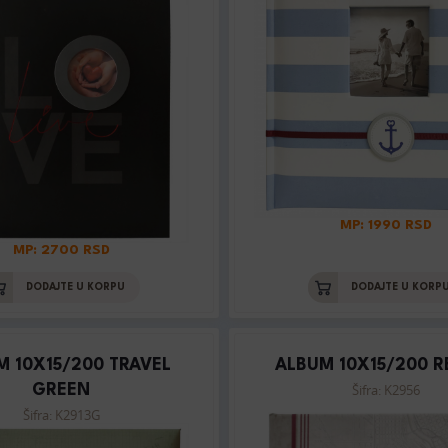
MP: 1990 RSD
MP: 2700 RSD
DODAJTE U KORPU
DODAJTE U KORP
M 10X15/200 TRAVEL
ALBUM 10X15/200 R
Šifra: K2956
GREEN
Šifra: K2913G