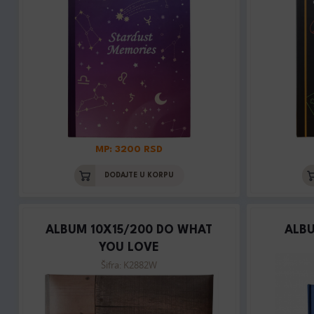
MP: 3200 RSD
DODAJTE U KORPU
ALBUM 10X15/200 DO WHAT
ALBU
YOU LOVE
Šifra: K2882W