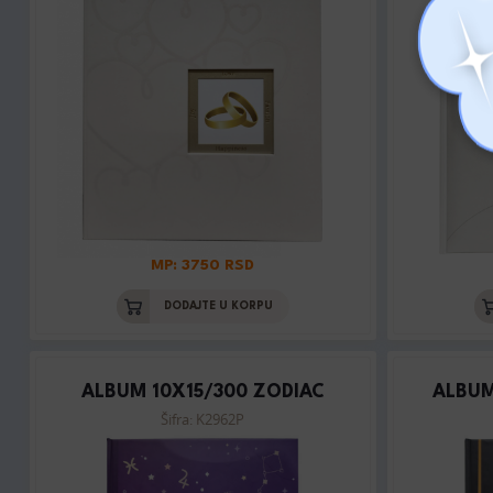
MP: 3750 RSD
DODAJTE U KORPU
ALBUM 10X15/300 ZODIAC
ALBUM
Šifra: K2962P