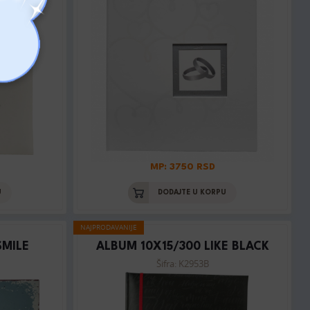
MP: 3750 RSD
U
DODAJTE U KORPU
NAJPRODAVANIJE
SMILE
ALBUM 10X15/300 LIKE BLACK
Šifra: K2953B