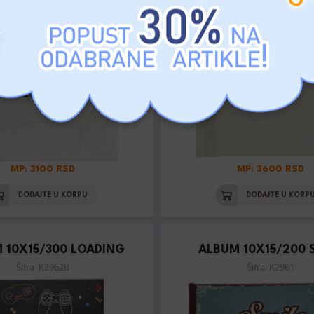
MP: 3100 RSD
MP: 3600 RSD
DODAJTE U KORPU
DODAJTE U KORP
 10X15/300 LOADING
ALBUM 10X15/200 
Šifra: K2962B
Šifra: K2961