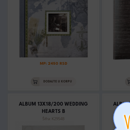
MP: 2450 RSD
DODAJTE U KORPU
ALBUM 13X18/200 WEDDING
ALBUM
HEARTS B
Šifra: K2954B