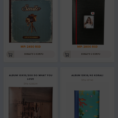
MP: 2450 RSD
MP: 2800 RSD
DODAJTE U KORPU
DODAJTE U KORPU
ALBUM 10X15/200 DO WHAT YOU
ALBUM 13X18/40 KORALI
LOVE
Šifra: K5740
Šifra: K2882W