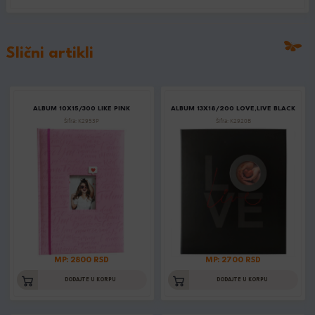
Slični artikli
ALBUM 10X15/300 LIKE PINK
ALBUM 13X18/200 LOVE,LIVE BLACK
Šifra: K2953P
Šifra: K2920B
MP: 2800 RSD
MP: 2700 RSD
DODAJTE U KORPU
DODAJTE U KORPU