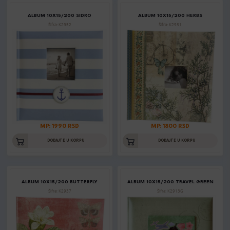
ALBUM 10X15/200 SIDRO
ALBUM 10X15/200 HERBS
Šifra: K2952
Šifra: K2931
MP: 1990 RSD
MP: 1800 RSD
DODAJTE U KORPU
DODAJTE U KORPU
ALBUM 10X15/200 BUTTERFLY
ALBUM 10X15/200 TRAVEL GREEN
Šifra: K2937
Šifra: K2913G