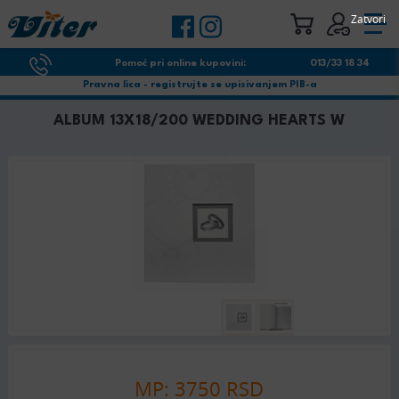
Zatvori
Pomoć pri online kupovini:
013/33 18 34
Pravna lica - registrujte se upisivanjem PIB-a
ALBUM 13X18/200 WEDDING HEARTS W
MP: 3750 RSD