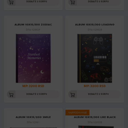
DODAJTE U KORPU
DODAJTE U KORPU
ALBUM 10X15/300 ZODIAC
ALBUM 10X15/300 LOADING
Šifra: K2962P
Šifra: K2962B
MP: 3200 RSD
MP: 3200 RSD
DODAJTE U KORPU
DODAJTE U KORPU
NAJPRODAVANIJE
ALBUM 10X15/200 SMILE
ALBUM 10X15/300 LIKE BLACK
Šifra: K2961
Šifra: K2953B