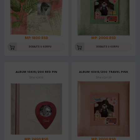
MP: 1800 RSD
MP: 2000 RSD
DODAJTE U KORPU
DODAJTE U KORPU
ALBUM 10X15/200 RED PIN
ALBUM 10X15/200 TRAVEL PINK
Šifra: K2956
Šifra: K2913P
MP: 2450 RSD
MP: 2000 RSD