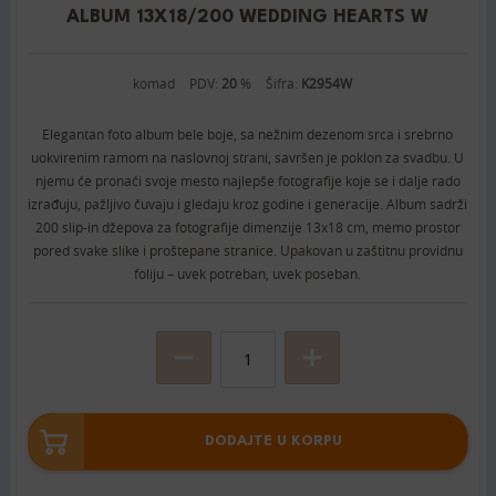
ALBUM 13X18/200 WEDDING HEARTS W
komad
PDV:
20
%
Šifra:
K2954W
Elegantan foto album bele boje, sa nežnim dezenom srca i srebrno
uokvirenim ramom na naslovnoj strani, savršen je poklon za svadbu. U
njemu će pronaći svoje mesto najlepše fotografije koje se i dalje rado
izrađuju, pažljivo čuvaju i gledaju kroz godine i generacije. Album sadrži
200 slip-in džepova za fotografije dimenzije 13x18 cm, memo prostor
pored svake slike i proštepane stranice. Upakovan u zaštitnu providnu
foliju – uvek potreban, uvek poseban.
DODAJTE U KORPU