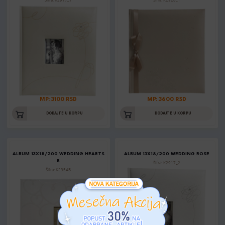
Šifra: K2917_1
Šifra: K2928_1
MP: 3100 RSD
MP: 3600 RSD
DODAJTE U KORPU
DODAJTE U KORPU
ALBUM 13X18/200 WEDDING HEARTS
ALBUM 13X18/200 WEDDING ROSE
B
Šifra: K2917_2
Šifra: K2954B