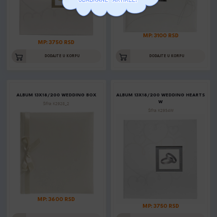
MP: 3100 RSD
MP: 3750 RSD
DODAJTE U KORPU
DODAJTE U KORPU
ALBUM 13X18/200 WEDDING BOX
ALBUM 13X18/200 WEDDING HEARTS
W
Šifra: K2928_2
Šifra: K2954W
MP: 3600 RSD
MP: 3750 RSD