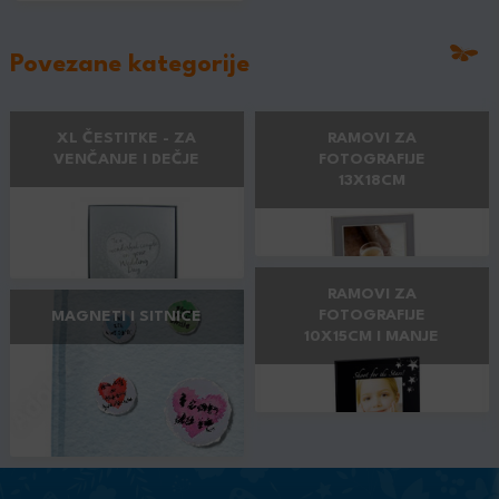
Povezane kategorije
XL ČESTITKE - ZA
RAMOVI ZA
VENČANJE I DEČJE
FOTOGRAFIJE
13X18CM
RAMOVI ZA
FOTOGRAFIJE
MAGNETI I SITNICE
10X15CM I MANJE