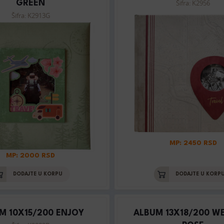
Šifra: K2956
GREEN
Šifra: K2913G
MP: 2450 RSD
MP: 2000 RSD
DODAJTE U KORPU
DODAJTE U KORP
M 10X15/200 ENJOY
ALBUM 13X18/200 W