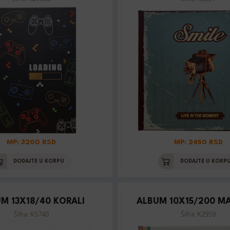
MP: 3200 RSD
MP: 2450 RSD
DODAJTE U KORPU
DODAJTE U KORP
M 13X18/40 KORALI
ALBUM 10X15/200 M
Šifra: K5740
Šifra: K2959