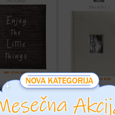
Šifra: K2882B
ROSE
Šifra: K2917_1
MP: 1700 RSD
MP: 3100 RSD
DODAJTE U KORPU
DODAJTE U KORP
 13X18/200 WEDDING
ALBUM 13X18/200 W