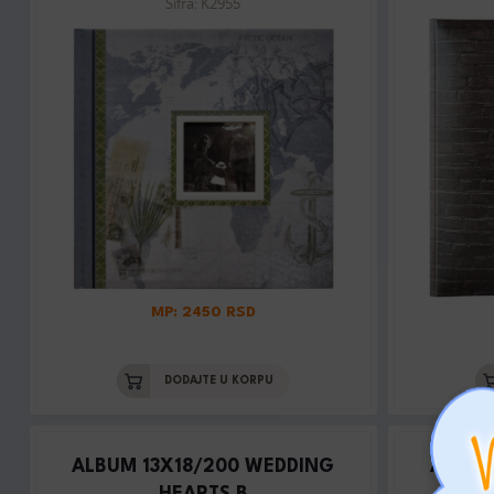
Šifra: K2955
MP: 2450 RSD
DODAJTE U KORPU
ALBUM 13X18/200 WEDDING
ALBUM