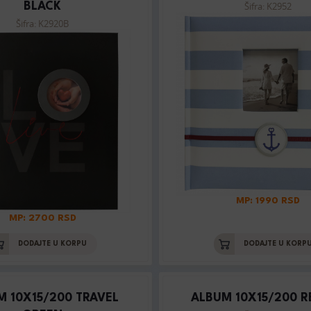
Šifra: K2952
BLACK
Šifra: K2920B
MP: 1990 RSD
MP: 2700 RSD
DODAJTE U KORPU
DODAJTE U KORP
M 10X15/200 TRAVEL
ALBUM 10X15/200 R