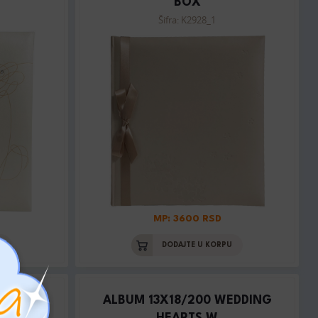
BOX
Šifra: K2928_1
MP: 3600 RSD
U
DODAJTE U KORPU
EDDING
ALBUM 13X18/200 WEDDING