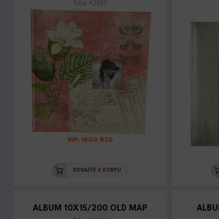
Šifra: K2937
MP: 1800 RSD
DODAJTE U KORPU
ALBUM 10X15/200 OLD MAP
ALBU