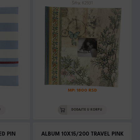
Šifra: K2931
MP: 1800 RSD
U
DODAJTE U KORPU
ED PIN
ALBUM 10X15/200 TRAVEL PINK