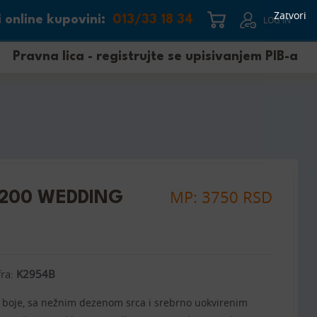
Zatvori
 online kupovini:
013/33 18 34
LOG IN
Pravna lica - registrujte se upisivanjem PIB-a
MP: 3750 RSD
/200 WEDDING
fra:
K2954B
 boje, sa nežnim dezenom srca i srebrno uokvirenim