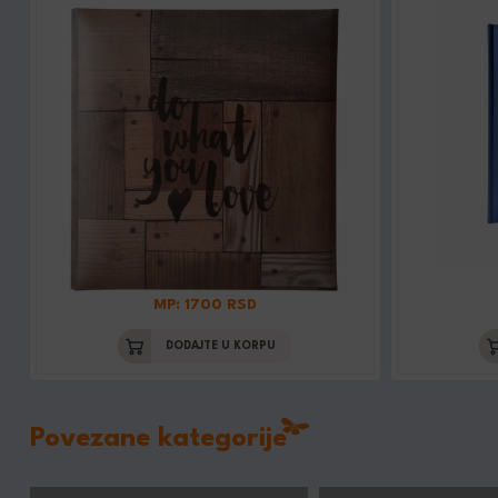
MP: 1700 RSD
DODAJTE U KORPU
Povezane kategorije