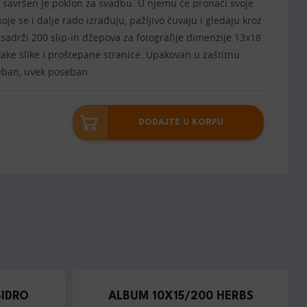
 savršen je poklon za svadbu. U njemu će pronaći svoje
oje se i dalje rado izrađuju, pažljivo čuvaju i gledaju kroz
sadrži 200 slip-in džepova za fotografije dimenzije 13x18
ke slike i proštepane stranice. Upakovan u zaštitnu
reban, uvek poseban.
DODAJTE U KORPU
SIDRO
ALBUM 10X15/200 HERBS