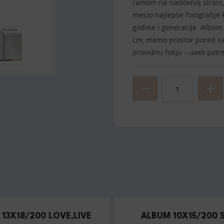
ramom na naslovnoj strani,
mesto najlepše fotografije k
godine i generacije. Album 
cm, memo prostor pored sva
providnu foliju – uvek pot
13X18/200 LOVE,LIVE
ALBUM 10X15/200 