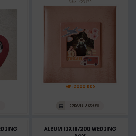
Šifra: K2913P
MP: 2000 RSD
U
DODAJTE U KORPU
EDDING
ALBUM 13X18/200 WEDDING