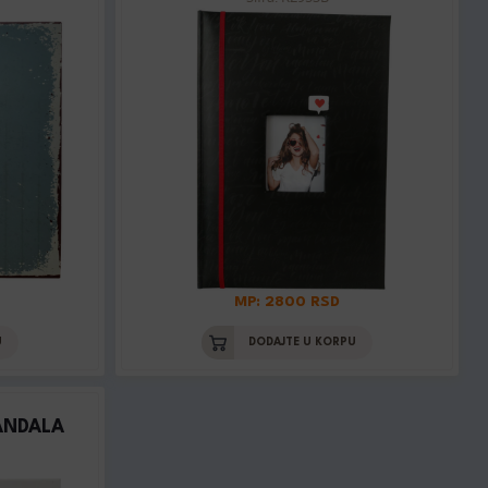
MP: 2800 RSD
U
DODAJTE U KORPU
ANDALA