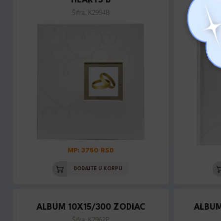
HEARTS B
Šifra: K2954B
MP: 3750 RSD
DODAJTE U KORPU
ALBUM 10X15/300 ZODIAC
ALBUM
Šifra: K2962P