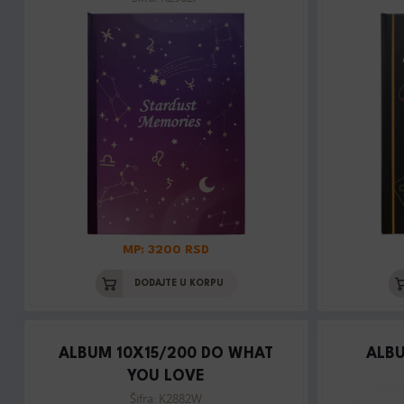
MP: 3200 RSD
DODAJTE U KORPU
ALBUM 10X15/200 DO WHAT
ALBU
YOU LOVE
Šifra: K2882W