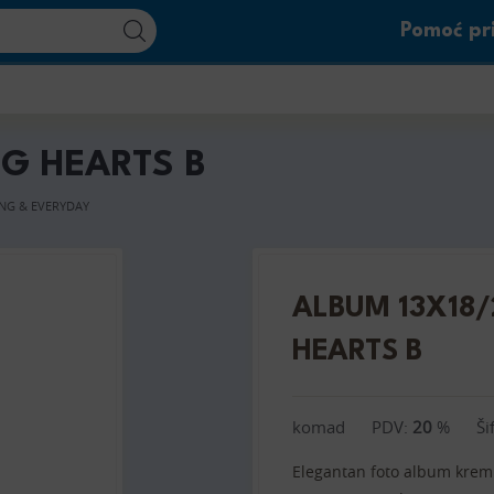
Pomoć pri
G HEARTS B
NG & EVERYDAY
ALBUM 13X18
HEARTS B
komad
PDV:
20
%
Ši
Elegantan foto album krem