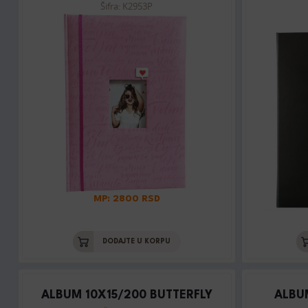
Šifra: K2953P
MP: 2800 RSD
DODAJTE U KORPU
ALBUM 10X15/200 BUTTERFLY
ALBU