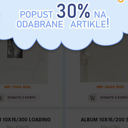
ROSE
BOX
Šifra: K2917_2
Šifra: K2928_2
MP: 3100 RSD
MP: 3600 RSD
DODAJTE U KORPU
DODAJTE U KORP
 10X15/300 LOADING
ALBUM 10X15/200 
Šifra: K2962B
Šifra: K2961