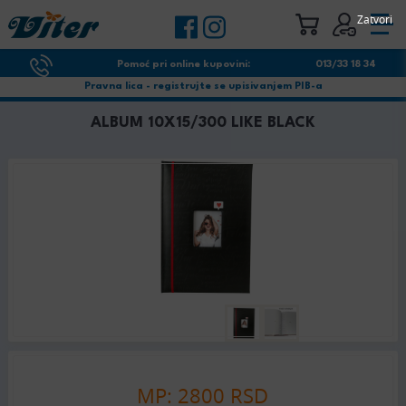
Zatvori
Pomoć pri online kupovini:
013/33 18 34
Pravna lica - registrujte se upisivanjem PIB-a
ALBUM 10X15/300 LIKE BLACK
MP: 2800 RSD