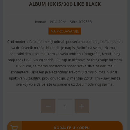
ALBUM 10X15/300 LIKE BLACK
komad
PDV:
20
%
Šifra:
K2953B
NAJPRODAVANIJE
Crni moderni foto album koji odmah podseća na poznati „like“ emotikon
sa društvenih mreža! Na korici je natpis „Volim“ na svim jezicima, a
centralni deo krasi mali ram za vašu omiljenu fotografiju, iznad kojeg
stoji znak LIKE. Album sadrži 300 slip-in džepova za fotografije formata
10x15 cm, sa memo prostorom pored svake slike za datume i
komentare. Ukrašen je elegantnom trakom u tamnijoj roze nijansi i
upakovan u zaštitnu providnu foliju. Dimenzija 22×31 cm – savršen za
sve koji vole da beleže uspomene uz dozu modernog šarma.
DODAJTE U KORPU