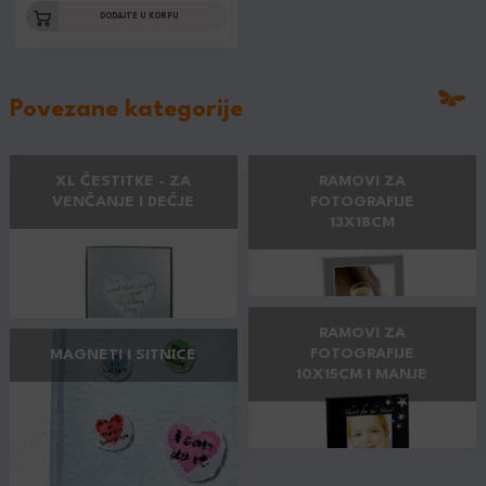
DODAJTE U KORPU
Povezane kategorije
XL ČESTITKE - ZA
RAMOVI ZA
VENČANJE I DEČJE
FOTOGRAFIJE
13X18CM
RAMOVI ZA
FOTOGRAFIJE
MAGNETI I SITNICE
10X15CM I MANJE