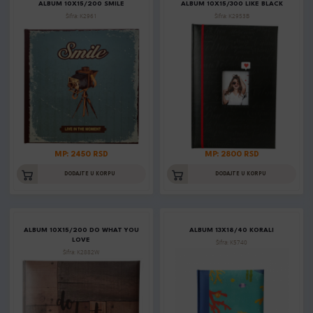
ALBUM 10X15/200 SMILE
ALBUM 10X15/300 LIKE BLACK
Šifra: K2961
Šifra: K2953B
MP: 2450 RSD
MP: 2800 RSD
DODAJTE U KORPU
DODAJTE U KORPU
ALBUM 10X15/200 DO WHAT YOU
ALBUM 13X18/40 KORALI
LOVE
Šifra: K5740
Šifra: K2882W