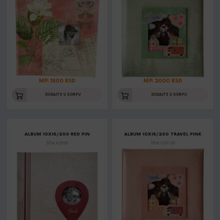
MP: 1800 RSD
MP: 2000 RSD
DODAJTE U KORPU
DODAJTE U KORPU
ALBUM 10X15/200 RED PIN
ALBUM 10X15/200 TRAVEL PINK
Šifra: K2956
Šifra: K2913P