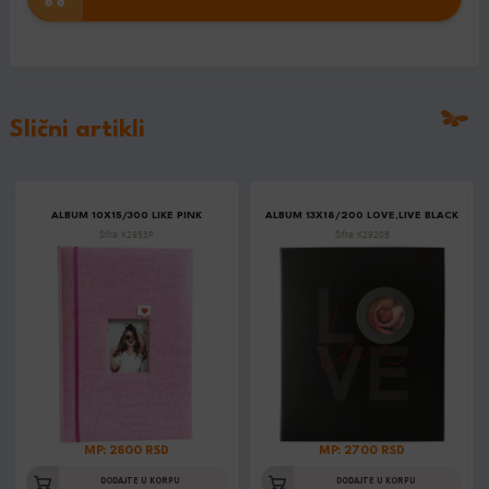
Slični artikli
ALBUM 10X15/300 LIKE PINK
ALBUM 13X18/200 LOVE,LIVE BLACK
Šifra: K2953P
Šifra: K2920B
MP: 2800 RSD
MP: 2700 RSD
DODAJTE U KORPU
DODAJTE U KORPU