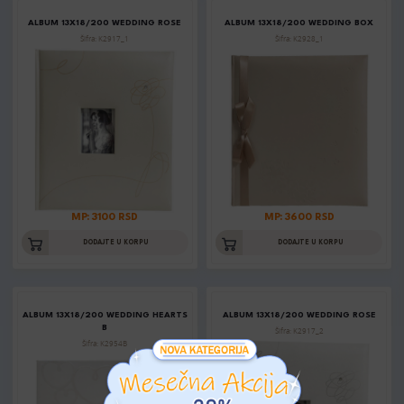
ALBUM 13X18/200 WEDDING ROSE
ALBUM 13X18/200 WEDDING BOX
Šifra: K2917_1
Šifra: K2928_1
MP: 3100 RSD
MP: 3600 RSD
DODAJTE U KORPU
DODAJTE U KORPU
ALBUM 13X18/200 WEDDING HEARTS
ALBUM 13X18/200 WEDDING ROSE
B
Šifra: K2917_2
Šifra: K2954B