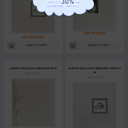
MP: 3100 RSD
MP: 3750 RSD
DODAJTE U KORPU
DODAJTE U KORPU
ALBUM 13X18/200 WEDDING BOX
ALBUM 13X18/200 WEDDING HEARTS
W
Šifra: K2928_2
Šifra: K2954W