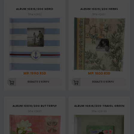
ALBUM 10X15/200 SIDRO
ALBUM 10X15/200 HERBS
Šifra: K2952
Šifra: K2931
MP: 1990 RSD
MP: 1800 RSD
DODAJTE U KORPU
DODAJTE U KORPU
ALBUM 10X15/200 BUTTERFLY
ALBUM 10X15/200 TRAVEL GREEN
Šifra: K2937
Šifra: K2913G