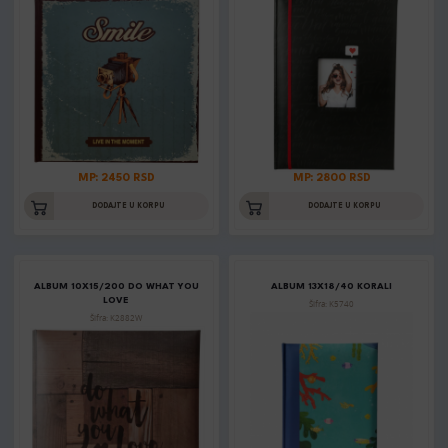
MP: 2450 RSD
MP: 2800 RSD
DODAJTE U KORPU
DODAJTE U KORPU
ALBUM 10X15/200 DO WHAT YOU
ALBUM 13X18/40 KORALI
LOVE
Šifra: K5740
Šifra: K2882W