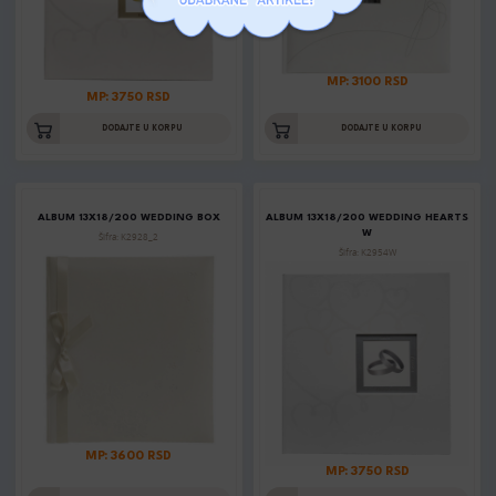
MP: 3100 RSD
MP: 3750 RSD
DODAJTE U KORPU
DODAJTE U KORPU
ALBUM 13X18/200 WEDDING BOX
ALBUM 13X18/200 WEDDING HEARTS
W
Šifra: K2928_2
Šifra: K2954W
MP: 3600 RSD
MP: 3750 RSD