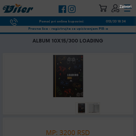
Zatvori
Pomoć pri online kupovini:
013/33 18 34
Pravna lica - registrujte se upisivanjem PIB-a
ALBUM 10X15/300 LOADING
MP: 3200 RSD