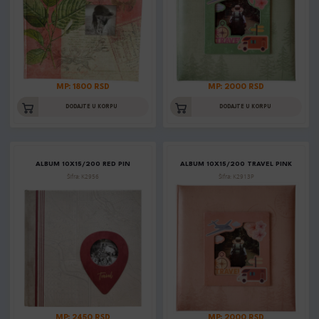
MP: 1800 RSD
MP: 2000 RSD
DODAJTE U KORPU
DODAJTE U KORPU
ALBUM 10X15/200 RED PIN
ALBUM 10X15/200 TRAVEL PINK
Šifra: K2956
Šifra: K2913P
MP: 2450 RSD
MP: 2000 RSD