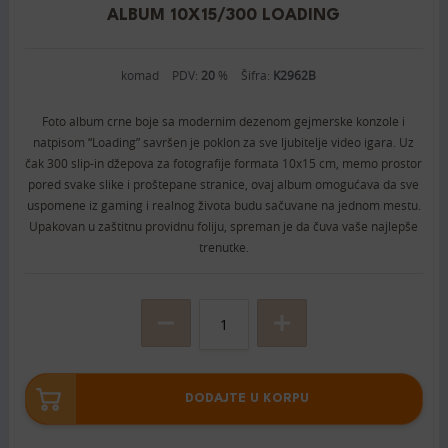
ALBUM 10X15/300 LOADING
komad
PDV:
20
%
Šifra:
K2962B
Foto album crne boje sa modernim dezenom gejmerske konzole i
natpisom “Loading” savršen je poklon za sve ljubitelje video igara. Uz
čak 300 slip-in džepova za fotografije formata 10x15 cm, memo prostor
pored svake slike i proštepane stranice, ovaj album omogućava da sve
uspomene iz gaming i realnog života budu sačuvane na jednom mestu.
Upakovan u zaštitnu providnu foliju, spreman je da čuva vaše najlepše
trenutke.
DODAJTE U KORPU