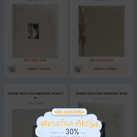
Šifra: K2917_1
Šifra: K2928_1
MP: 3100 RSD
MP: 3600 RSD
DODAJTE U KORPU
DODAJTE U KORPU
ALBUM 13X18/200 WEDDING HEARTS
ALBUM 13X18/200 WEDDING ROSE
B
Šifra: K2917_2
Šifra: K2954B