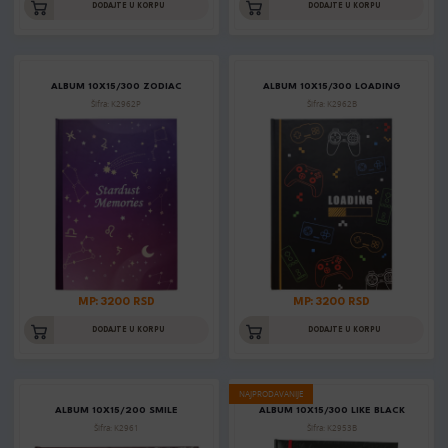
DODAJTE U KORPU
DODAJTE U KORPU
ALBUM 10X15/300 ZODIAC
ALBUM 10X15/300 LOADING
Šifra: K2962P
Šifra: K2962B
MP: 3200 RSD
MP: 3200 RSD
DODAJTE U KORPU
DODAJTE U KORPU
NAJPRODAVANIJE
ALBUM 10X15/200 SMILE
ALBUM 10X15/300 LIKE BLACK
Šifra: K2961
Šifra: K2953B