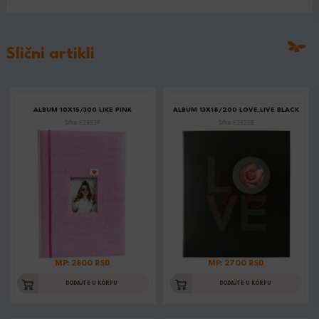
Slični artikli
ALBUM 10X15/300 LIKE PINK
ALBUM 13X18/200 LOVE,LIVE BLACK
Šifra: K2953P
Šifra: K2920B
MP: 2800 RSD
MP: 2700 RSD
DODAJTE U KORPU
DODAJTE U KORPU