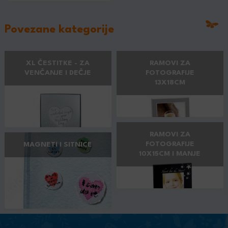
Povezane kategorije
XL ČESTITKE - ZA
RAMOVI ZA
VENČANJE I DEČJE
FOTOGRAFIJE
13X18CM
RAMOVI ZA
FOTOGRAFIJE
MAGNETI I SITNICE
10X15CM I MANJE